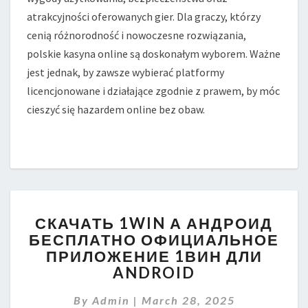
atrakcyjności oferowanych gier. Dla graczy, którzy
cenią różnorodność i nowoczesne rozwiązania,
polskie kasyna online są doskonałym wyborem. Ważne
jest jednak, by zawsze wybierać platformy
licencjonowane i działające zgodnie z prawem, by móc
cieszyć się hazardem online bez obaw.
СКАЧАТЬ
СКАЧАТЬ 1WIN А АНДРОИД
1WIN
БЕСПЛАТНО ОФИЦИАЛЬНОЕ
А
ПРИЛОЖЕНИЕ 1ВИН ДЛИ
АНДРОИД
БЕСПЛАТНО
ANDROID
ОФИЦИАЛЬНОЕ
ПРИЛОЖЕНИЕ
By
Admin
|
March 28, 2025