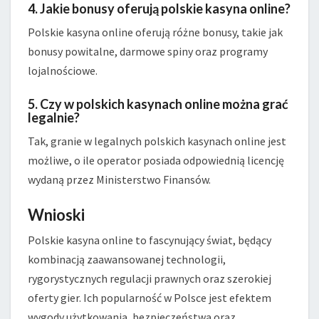
4. Jakie bonusy oferują polskie kasyna online?
Polskie kasyna online oferują różne bonusy, takie jak
bonusy powitalne, darmowe spiny oraz programy
lojalnościowe.
5. Czy w polskich kasynach online można grać
legalnie?
Tak, granie w legalnych polskich kasynach online jest
możliwe, o ile operator posiada odpowiednią licencję
wydaną przez Ministerstwo Finansów.
Wnioski
Polskie kasyna online to fascynujący świat, będący
kombinacją zaawansowanej technologii,
rygorystycznych regulacji prawnych oraz szerokiej
oferty gier. Ich popularność w Polsce jest efektem
wygody użytkowania, bezpieczeństwa oraz