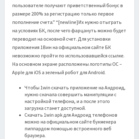
пользователе получают приветственный бонус в
размере 200% за регистрацию только первое
пополнение счета.” “[newline]Их нужно отыграть
на условиях БК, после чего фарцануть можно будет
переводил на основной счет. Для установки
приложения 1Вин на официальном сайте БК
невозможно пройти по использовавшейся ссылке.
На основном экране расположены логотипы ОС –
Apple для iOS а зеленый робот для Android.
Чтобы 1win скачать приложение на Андроид,
нужно сначала совершить манипуляции с
настройкой телефона, и а после этого
загрузка станет доступной.
Скачать 1win apk для Андроид телефонов
можно на официальном сайте букмекера
пиппардом помощью встроенного веб
браузера.