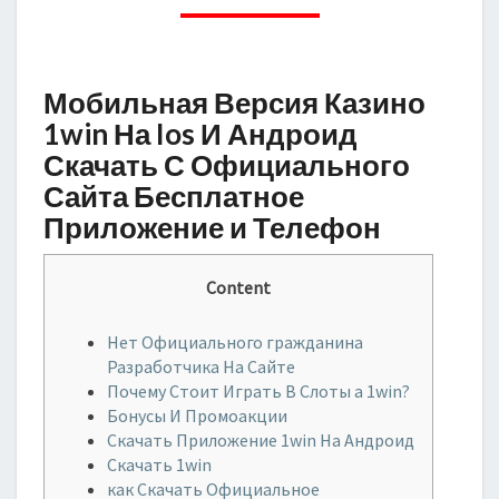
1ВИН
ДЛИ
ANDROID
Мобильная Версия Казино
1win На Ios И Андроид
Скачать С Официального
Сайта Бесплатное
Приложение и Телефон
Content
Нет Официального гражданина
Разработчика На Сайте
Почему Стоит Играть В Слоты а 1win?
Бонусы И Промоакции
Скачать Приложение 1win На Андроид
Скачать 1win
как Скачать Официальное