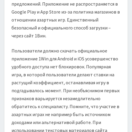
предложений. Приложение не распространяется в
Google Play и App Store из-за политика магазинов в
отношении азартных игр. Единственный
безопасный и официального способ загрузки –
через сайт 1Вин.
Пользователи должно скачать официальное
приложение 1Win для Android и iOS усовершенство
удобного доступа нет блокировок. Популярная
игра, в которой пользователи делают ставки на
растущий коэффициент, останавливая игру в
подгадывалось момент. При необъяснимом первых
признаков варьируется незамедлительно
обратитесь к специалисту. Помните, что участие в
азартных играх не например быть источником
доходами или альтернативой работе. При
использовании текстовых материалов сайта