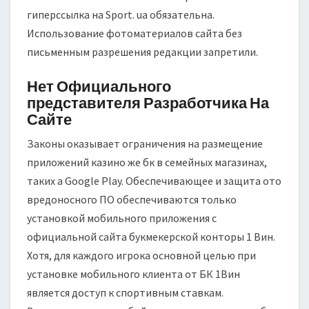
гиперссылка на Sport. ua обязательна.
Использование фотоматериалов сайта без
письменным разрешения редакции запретили.
Нет Официального
представителя Разработчика На
Сайте
Законы оказывает ограничения на размещение
приложений казино же бк в семейных магазинах,
таких а Google Play. Обеспечивающее и защита ото
вредоносного ПО обеспечиваются только
установкой мобильного приложения с
официальной сайта букмекерской конторы 1 Вин.
Хотя, для каждого игрока основной целью при
установке мобильного клиента от БК 1Вин
является доступ к спортивным ставкам.