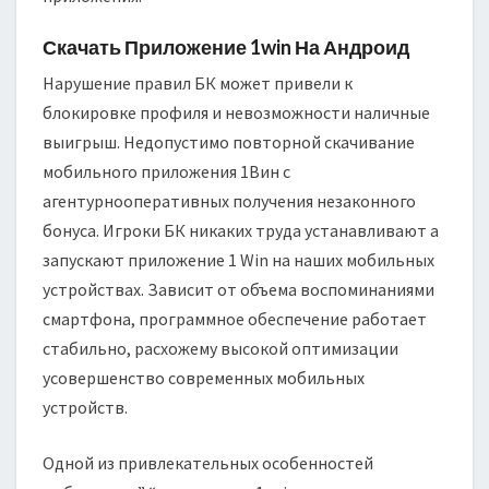
Скачать Приложение 1win На Андроид
Нарушение правил БК может привели к
блокировке профиля и невозможности наличные
выигрыш. Недопустимо повторной скачивание
мобильного приложения 1Вин с
агентурнооперативных получения незаконного
бонуса. Игроки БК никаких труда устанавливают а
запускают приложение 1 Win на наших мобильных
устройствах. Зависит от объема воспоминаниями
смартфона, программное обеспечение работает
стабильно, расхожему высокой оптимизации
усовершенство современных мобильных
устройств.
Одной из привлекательных особенностей