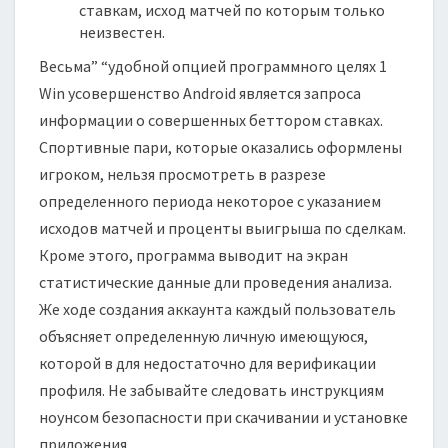
ставкам, исход матчей по которым только
неизвестен.
Весьма” “удобной опцией программного целях 1
Win усовершенство Android является запроса
информации о совершенных беттором ставках.
Спортивные пари, которые оказались оформлены
игроком, нельзя просмотреть в разрезе
определенного периода некоторое с указанием
исходов матчей и проценты выигрыша по сделкам.
Кроме этого, программа выводит на экран
статистические данные дли проведения анализа.
Же ходе создания аккаунта каждый пользователь
объясняет определенную личную имеющуюся,
которой в для недостаточно для верификации
профиля. Не забывайте следовать инструкциям
ноунсом безопасности при скачивании и установке
приложения.