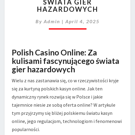
ŚWIATA GIER
ZA
KULISAMI
HAZARDOWYCH
FASCYNUJĄCEGO
ŚWIATA
By
Admin
|
April 4, 2025
GIER
HAZARDOWYCH
Polish Casino Online: Za
kulisami fascynującego świata
gier hazardowych
Wielu z nas zastanawia się, co w rzeczywistości kryje
się za kurtyną polskich kasyn online. Jak ten
dynamiczny rynek rozwija się w Polsce i jakie
tajemnice niesie ze sobą oferta online? W artykule
tym przyjrzymy się bliżej polskiemu światu kasyn
online, jego regulacjom, technologiom i fenomenowi
popularności.