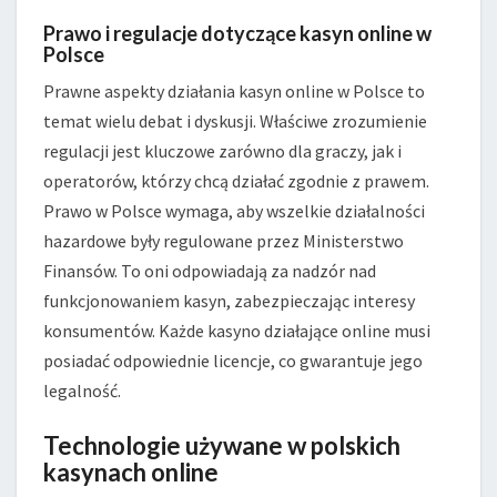
Prawo i regulacje dotyczące kasyn online w
Polsce
Prawne aspekty działania kasyn online w Polsce to
temat wielu debat i dyskusji. Właściwe zrozumienie
regulacji jest kluczowe zarówno dla graczy, jak i
operatorów, którzy chcą działać zgodnie z prawem.
Prawo w Polsce wymaga, aby wszelkie działalności
hazardowe były regulowane przez Ministerstwo
Finansów. To oni odpowiadają za nadzór nad
funkcjonowaniem kasyn, zabezpieczając interesy
konsumentów. Każde kasyno działające online musi
posiadać odpowiednie licencje, co gwarantuje jego
legalność.
Technologie używane w polskich
kasynach online