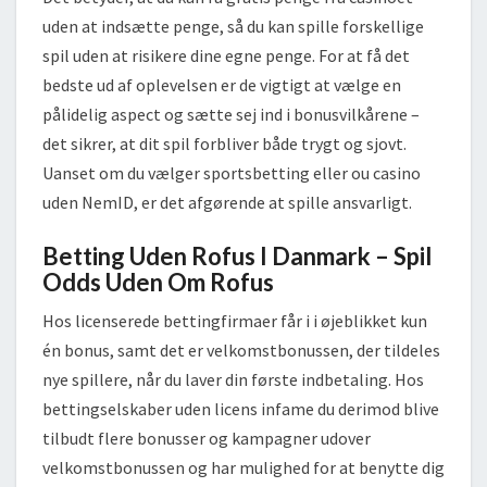
uden at indsætte penge, så du kan spille forskellige
spil uden at risikere dine egne penge. For at få det
bedste ud af oplevelsen er de vigtigt at vælge en
pålidelig aspect og sætte sej ind i bonusvilkårene –
det sikrer, at dit spil forbliver både trygt og sjovt.
Uanset om du vælger sportsbetting eller ou casino
uden NemID, er det afgørende at spille ansvarligt.
Betting Uden Rofus I Danmark – Spil
Odds Uden Om Rofus
Hos licenserede bettingfirmaer får i i øjeblikket kun
én bonus, samt det er velkomstbonussen, der tildeles
nye spillere, når du laver din første indbetaling. Hos
bettingselskaber uden licens infame du derimod blive
tilbudt flere bonusser og kampagner udover
velkomstbonussen og har mulighed for at benytte dig