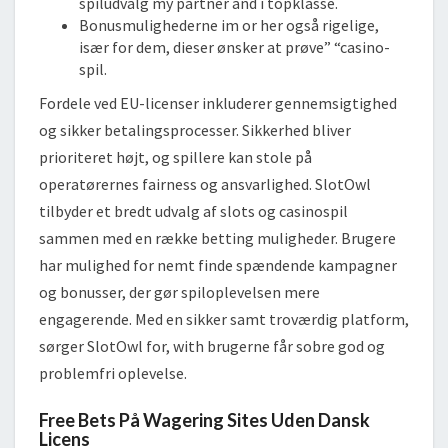
spiludvalg my partner and i topklasse.
Bonusmulighederne im or her også rigelige,
især for dem, dieser ønsker at prøve” “casino-
spil.
Fordele ved EU-licenser inkluderer gennemsigtighed
og sikker betalingsprocesser. Sikkerhed bliver
prioriteret højt, og spillere kan stole på
operatørernes fairness og ansvarlighed. SlotOwl
tilbyder et bredt udvalg af slots og casinospil
sammen med en række betting muligheder. Brugere
har mulighed for nemt finde spændende kampagner
og bonusser, der gør spiloplevelsen mere
engagerende. Med en sikker samt troværdig platform,
sørger SlotOwl for, with brugerne får sobre god og
problemfri oplevelse.
Free Bets På Wagering Sites Uden Dansk
Licens