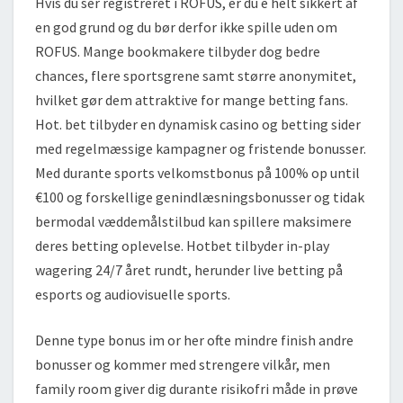
Hvis du ser registreret i ROFUS, er du e helt sikkert af
en god grund og du bør derfor ikke spille uden om
ROFUS. Mange bookmakere tilbyder dog bedre
chances, flere sportsgrene samt større anonymitet,
hvilket gør dem attraktive for mange betting fans.
Hot. bet tilbyder en dynamisk casino og betting sider
med regelmæssige kampagner og fristende bonusser.
Med durante sports velkomstbonus på 100% op until
€100 og forskellige genindlæsningsbonusser og tidak
bermodal væddemålstilbud kan spillere maksimere
deres betting oplevelse. Hotbet tilbyder in-play
wagering 24/7 året rundt, herunder live betting på
esports og audiovisuelle sports.
Denne type bonus im or her ofte mindre finish andre
bonusser og kommer med strengere vilkår, men
family room giver dig durante risikofri måde in prøve