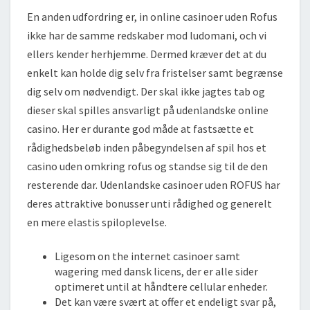
En anden udfordring er, in online casinoer uden Rofus
ikke har de samme redskaber mod ludomani, och vi
ellers kender herhjemme. Dermed kræver det at du
enkelt kan holde dig selv fra fristelser samt begrænse
dig selv om nødvendigt. Der skal ikke jagtes tab og
dieser skal spilles ansvarligt på udenlandske online
casino. Her er durante god måde at fastsætte et
rådighedsbeløb inden påbegyndelsen af spil hos et
casino uden omkring rofus og standse sig til de den
resterende dar. Udenlandske casinoer uden ROFUS har
deres attraktive bonusser unti rådighed og generelt
en mere elastis spiloplevelse.
Ligesom on the internet casinoer samt
wagering med dansk licens, der er alle sider
optimeret until at håndtere cellular enheder.
Det kan være svært at offer et endeligt svar på,