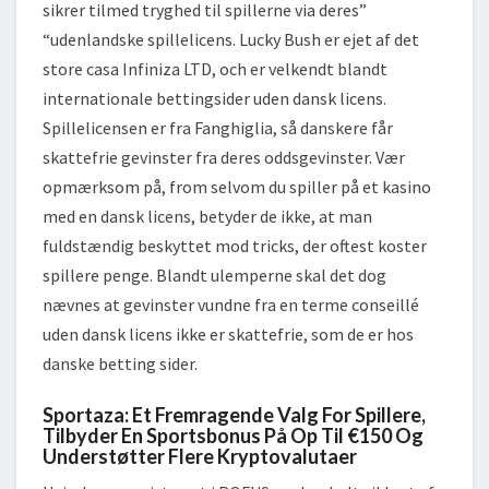
sikrer tilmed tryghed til spillerne via deres”
“udenlandske spillelicens. Lucky Bush er ejet af det
store casa Infiniza LTD, och er velkendt blandt
internationale bettingsider uden dansk licens.
Spillelicensen er fra Fanghiglia, så danskere får
skattefrie gevinster fra deres oddsgevinster. Vær
opmærksom på, from selvom du spiller på et kasino
med en dansk licens, betyder de ikke, at man
fuldstændig beskyttet mod tricks, der oftest koster
spillere penge. Blandt ulemperne skal det dog
nævnes at gevinster vundne fra en terme conseillé
uden dansk licens ikke er skattefrie, som de er hos
danske betting sider.
Sportaza: Et Fremragende Valg For Spillere,
Tilbyder En Sportsbonus På Op Til €150 Og
Understøtter Flere Kryptovalutaer