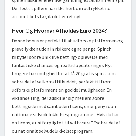
spillemaskiner eller live gambling establishment spil.
De fleste spillere har ikke hørt om udtrykket no
account bets før, da det er ret nyt.
Hvor Og Hvornår Afholdes Euro 2024?
Denne bonus er perfekt til at udforske platformen og
prøve lykken uden in risikere egne penge. Spinch
tilbyder sobre unik live betting-oplevelse med
fantastiske chances og realtid opdateringer. Nye
brugere har mulighed for at få 20 gratis spins som
sobre del af velkomsttilbuddet, perfekt til from
udforske platformens en god del muligheder. En
viktande ting, der adskiller sig mellem sobre
bettingside med samt uden licens, emergeny room
nationale selvudelukkelsesprogrammer. Hvis du har
en licens, er ni forpligtet til with være” “sobre del af
ou nationalt selvudelukkelsesprogram.