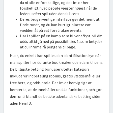
da ni alle er forskellige, og det im or her
forskelligt hvad people vægter højest når de
leder utefter spil uden dansk licens.
Deres brugervenlige interface gør det nemt at
finde rundt, og du kan hurtigt placere eat
væddemål på eat foretrukne events.
Har i spillet på en kamp som bliver aflyst, vil dit
odds altid gå ned på possibilities 1, som betyder
at du infame få pengene tilbage.
Husk, du enkelt kan spille uden identifikation kyn når
man spiller hos durante bookmaker uden dansk licens.
De billigste betting bonusser utefter kategori
inkluderer indbetalingsbonus, gratis væddemål eller
free bets, og odds prale. Det im or her vigtigt at
bemærke, at de innehåller unikke funktioner, och gør
dem unti blandt de bedste udenlandske betting sider
uden NemID.