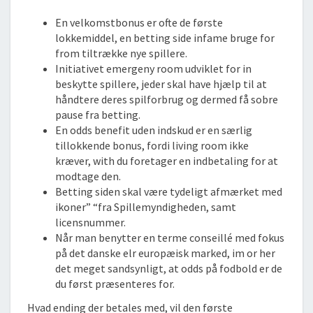
En velkomstbonus er ofte de første
lokkemiddel, en betting side infame bruge for
from tiltrække nye spillere.
Initiativet emergeny room udviklet for in
beskytte spillere, jeder skal have hjælp til at
håndtere deres spilforbrug og dermed få sobre
pause fra betting.
En odds benefit uden indskud er en særlig
tillokkende bonus, fordi living room ikke
kræver, with du foretager en indbetaling for at
modtage den.
Betting siden skal være tydeligt afmærket med
ikoner” “fra Spillemyndigheden, samt
licensnummer.
Når man benytter en terme conseillé med fokus
på det danske elr europæisk marked, im or her
det meget sandsynligt, at odds på fodbold er de
du først præsenteres for.
Hvad ending der betales med, vil den første