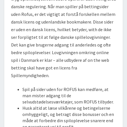
danske regulering. Når man spiller på bettingsider
uden Rofus, er det vigtigt at forstå forskellen mellem
dansk licens og udenlandske bookmakere. Disse sider
er uden en dansk licens, hvilket betyder, with de ikke
ser forpligtet til at følge danske spillelovgivninger.
Det kan give brugerne adgang til anderledes og ofte
bedre spiloplevelser. Lovgivningen omkring online
spil i Danmark er klar – alle udbydere af on the web
betting skal have got en licens fra
Spillemyndigheden.
Spil på sider uden for ROFUS kan medføre, at
man mister adgang til de
selvudstødelsesværktøjer, som ROFUS tilbyder.
Husk altid at læse vilkårene og betingelserne
omhyggeligt, og betragt disse bonusser och en
måde at forbedre din spiloplevelse snarere end
en garanteret vej til profit.