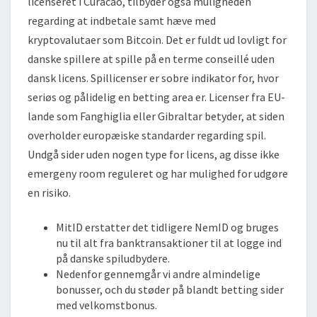
licenseret i Curacao, tilbyder også muligheden
regarding at indbetale samt hæve med
kryptovalutaer som Bitcoin. Det er fuldt ud lovligt for
danske spillere at spille på en terme conseillé uden
dansk licens. Spillicenser er sobre indikator for, hvor
seriøs og pålidelig en betting area er. Licenser fra EU-
lande som Fanghiglia eller Gibraltar betyder, at siden
overholder europæiske standarder regarding spil.
Undgå sider uden nogen type for licens, ag disse ikke
emergeny room reguleret og har mulighed for udgøre
en risiko.
MitID erstatter det tidligere NemID og bruges
nu til alt fra banktransaktioner til at logge ind
på danske spiludbydere.
Nedenfor gennemgår vi andre almindelige
bonusser, och du støder på blandt betting sider
med velkomstbonus.