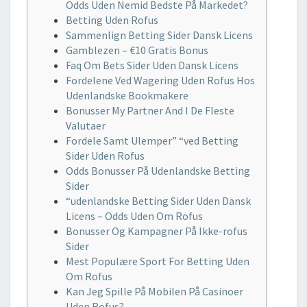
Odds Uden Nemid Bedste På Markedet?
Betting Uden Rofus
Sammenlign Betting Sider Dansk Licens
Gamblezen – €10 Gratis Bonus
Faq Om Bets Sider Uden Dansk Licens
Fordelene Ved Wagering Uden Rofus Hos
Udenlandske Bookmakere
Bonusser My Partner And I De Fleste
Valutaer
Fordele Samt Ulemper” “ved Betting
Sider Uden Rofus
Odds Bonusser På Udenlandske Betting
Sider
“udenlandske Betting Sider Uden Dansk
Licens – Odds Uden Om Rofus
Bonusser Og Kampagner På Ikke-rofus
Sider
Mest Populære Sport For Betting Uden
Om Rofus
Kan Jeg Spille På Mobilen På Casinoer
Uden Rofus?