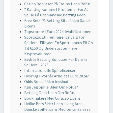
Casino Bonusser På Casino Uden Rofus
? Kan Jeg Komme I Problemer For At
Spille På Udenlandske Bettingsider?
Free Bets På Betting Sites Uden Dansk
Licens
Topscorere I Euro 2024-kvalifikationen
Sportaza: Et Fremragende Valg For
Spillere, Tilbyder En Sportsbonus På Op
Til €150 Og Understøtter Flere
Kryptovalutaer
Bedste Betting Bonusser For Danske
Spillere I 2025
Internationelle Spillelicenser
Hvor Og Hvornår Afholdes Euro 2024?
Odds Bonus Uden Indskud
Kan Jeg Spille Uden Om Rofus?
Betting Odds Uden Om Rofus
Bookmakere Med Curacao Licens
Hvilke Bets Sider Uden Living Area
Danske Spillelicens Mediterranean Sea