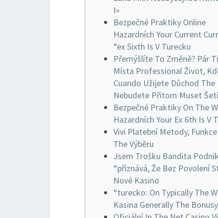
I»
Bezpečné Praktiky Online
Hazardních Your Current Cur
“ex Sixth Is V Turecku
Přemýšlíte To Změně? Pár T
Místa Professional Život, Kd
Cuando Užijete Důchod The
Nebudete Přitom Muset Šetř
Bezpečné Praktiky On The 
Hazardních Your Ex 6th Is V 
Vivi Platební Metody, Funkce
The Výběru
Jsem Trošku Bandita Podnik
“přiznává, Že Bez Povolení S
Nové Kasino
“turecko: On Typically The 
Kasina Generally The Bonusy
Oficiální In The Net Casino Vi