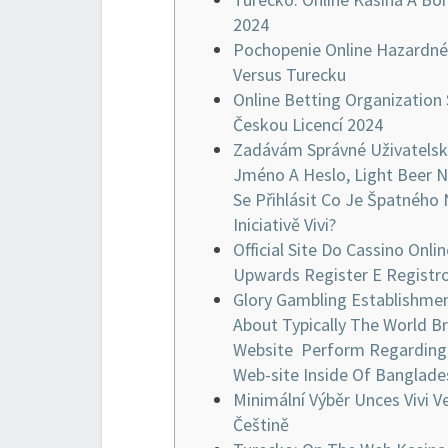
2024
Pochopenie Online Hazardné
Versus Turecku
Online Betting Organization 
Českou Licencí 2024
Zadávám Správné Uživatels
Jméno A Heslo, Light Beer
Se Přihlásit Co Je Špatného
Iniciativě Vivi?
Official Site Do Cassino Onlin
Upwards Register E Registr
Glory Gambling Establishme
About Typically The World B
Website ️ Perform Regarding 
Web-site Inside Of Banglade
Minimální Výběr Unces Vivi V
Češtině