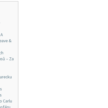
e
 A
eave &
ch
usů – Za
Turecku
us
s
o Carlu
sféru