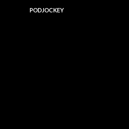
PODJOCKEY