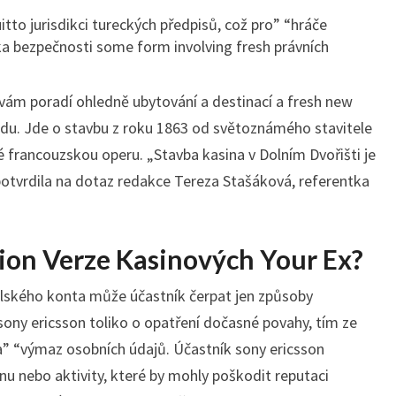
itto jurisdikci tureckých předpisů, což pro” “hráče
ska bezpečnosti some form involving fresh právních
í vám poradí ohledně ubytování a destinací a fresh new
u. Jde o stavbu z roku 1863 od světoznámého stavitele
ké francouzskou operu. „Stavba kasina v Dolním Dvořišti je
“ potvrdila na dotaz redakce Tereza Stašáková, referentka
ion Verze Kasinových Your Ex?
elského konta může účastník čerpat jen způsoby
y ericsson toliko o opatření dočasné povahy, tím ze
na” “výmaz osobních údajů. Účastník sony ericsson
nu nebo aktivity, které by mohly poškodit reputaci