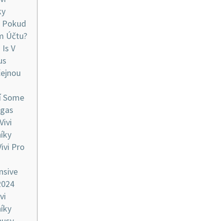
ky
, Pokud
m Účtu?
 Is V
us
čejnou
í Some
egas
Vivi
íky
ivi Pro
nsive
2024
vi
íky
nusy