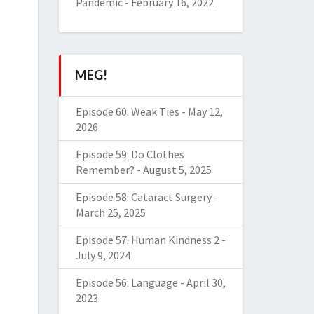
Pandemic
-
February 16, 2022
MEG!
Episode 60: Weak Ties
-
May 12,
2026
Episode 59: Do Clothes
Remember?
-
August 5, 2025
Episode 58: Cataract Surgery
-
March 25, 2025
Episode 57: Human Kindness 2
-
July 9, 2024
Episode 56: Language
-
April 30,
2023