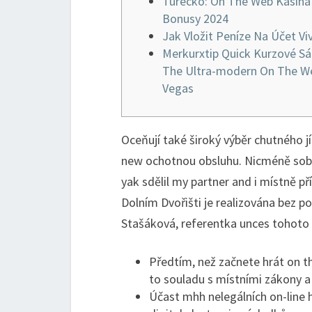
Turecko: On The Web Kasina
Bonusy 2024
Jak Vložit Peníze Na Účet Viv
Merkurxtip Quick Kurzové Sá
The Ultra-modern On The W
Vegas
Oceňují také široký výběr chutného j
new ochotnou obsluhu. Nicméně sobre
yak sdělil my partner and i místně pří
Dolním Dvořišti je realizována bez po
Stašáková, referentka unces tohoto
Předtím, než začnete hrát on t
to souladu s místními zákony a 
Účast mhh nelegálních on-line 