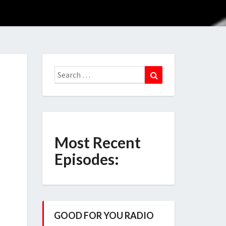
Search
Search
for:
Most Recent
Episodes:
GOOD FOR YOU RADIO