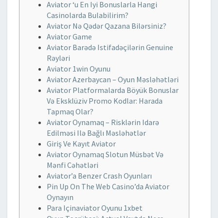
Aviator ‘u En Iyi Bonuslarla Hangi
Casinolarda Bulabilirim?
Aviator Nə Qədər Qazana Bilərsiniz?
Aviator Game
Aviator Barədə Istifadəçilərin Genuine
Rəyləri
Aviator 1win Oyunu
Aviator Azerbaycan – Oyun Məsləhətləri
Aviator Platformalarda Böyük Bonuslar
Və Eksklüziv Promo Kodlar: Harada
Tapmaq Olar?
Aviator Oynamaq – Risklərin Idarə
Edilməsi Ilə Bağlı Məsləhətlər
Giriş Ve Kayıt Aviator
Aviator Oynamaq Slotun Müsbət Və
Mənfi Cəhətləri
Aviator’a Benzer Crash Oyunları
Pin Up On The Web Casino’da Aviator
Oynayın
Para Içinaviator Oyunu 1xbet