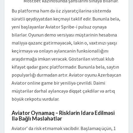
Mostbet kazinosunda şanslarını sınaya bilərlər.
Bu platforma həm də öz ziyarətçilərinə sistemdə
sürətli qeydiyyatdan keçməyi təklif edir. Bununla belə,
yeni başlayanlar Aviator Spribe-i pulsuz oynaya
bilərlər. Oyunun demo versiyası müştərinin hesabına
maliyyə qazanc gətirməyəcək, lakin o, vaxtınızı yaxşı
keçirməyə və onlayn əyləncənin funksionallığını
araşdırmağa imkan verəcək. Göstərilən virtual klub
kifayət qədər gənc platformadır. Bununla belə, saytın
populyarlığı durmadan artır. Aviator oyunu Azerbaycan
Aviator online game bir yeniliyə çevrildi. Daimi
müştərilər dərhal əyləncəyə diqqət çəkdilər və artıq
böyük cekpotu vurdular.
Aviator Oynamaq – Risklərin Idarə Edilməsi
Ilə Bağlı Məsləhətlər
Aviator’ da risk etməmək vacibdir. Başlamaq üçün, 1