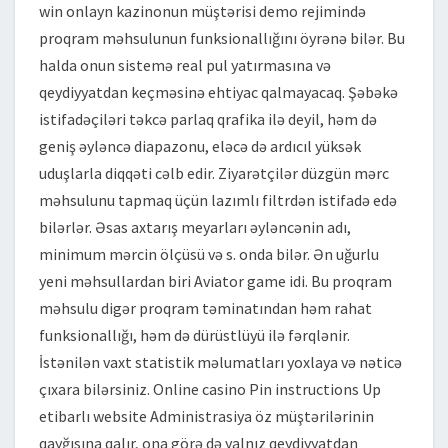
win onlayn kazinonun müştərisi demo rejimində
proqram məhsulunun funksionallığını öyrənə bilər. Bu
halda onun sistemə real pul yatırmasına və
qeydiyyatdan keçməsinə ehtiyac qalmayacaq. Şəbəkə
istifadəçiləri təkcə parlaq qrafika ilə deyil, həm də
geniş əyləncə diapazonu, eləcə də ardıcıl yüksək
uduşlarla diqqəti cəlb edir. Ziyarətçilər düzgün mərc
məhsulunu tapmaq üçün lazımlı filtrdən istifadə edə
bilərlər. Əsas axtarış meyarları əyləncənin adı,
minimum mərcin ölçüsü və s. onda bilər. Ən uğurlu
yeni məhsullardan biri Aviator game idi. Bu proqram
məhsulu digər proqram təminatından həm rahat
funksionallığı, həm də dürüstlüyü ilə fərqlənir.
İstənilən vaxt statistik məlumatları yoxlaya və nəticə
çıxara bilərsiniz. Online casino Pin instructions Up
etibarlı website Administrasiya öz müştərilərinin
qayğısına qalır, ona görə də yalnız qeydiyyatdan