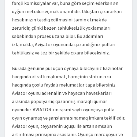
fərqli komissiyalar var, buna görə seçim edərkən ən
uyğun metodu seçmək önəmlidir. Uduşları çıxararkən
hesabınızın təsdiq edilməsini təmin etmək də
zəruridir, çünki bəzən təhlükəsizlik yoxlamaları
səbəbindən proses uzana bilər. Bu addımları
izləməklə, Aviyator oyununda qazandığınız pulları
təhlükəsiz və tez bir şəkildə çıxara biləcəksiniz.
Burada genuine pul üçün oynaya biləcəyiniz kazinolar
haqqında ətraflı məlumat, həmçinin slotun özü
haqqında çoxlu faydalı məlumatlar tapa bilərsiniz.
Aviator oyunu adrenalin və həyəcan həvəskarları
arasında populyarlıq qazanmış maraqlı qumar
oyunudur. AVIATOR-un rəsmi saytı oyunçuya pulla
oyun oynamaq və şanslarını sınamaq imkanı təklif edir.
Aviator oyun, təyyarənin uçuşu ilə artan əmsalın
artırılması prinsipinə əsaslanır. Oyunçu mərc qoyur və