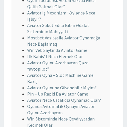
Oyun Təcrübəsi: Actual Vaxtda Necə
Qalib Gəlmək Olar?
Aviator Iş Mexanizmi: Əyləncə Necə
Işləyir?
Aviator Sübut Edilə Bilən Ədalət
Sisteminin Mahiyyəti
Mostbet Vasitəsilə Aviator Oynamağa
Necə Başlamaq
Win Veb Saytında Aviator Game
Ilk Bahis’ I Necə Elemek Olar
Aviator Oyunu Azerbaycan Qəza
“avtopilot”
Aviator Oyna – Slot Machine Game
Baxışı
Aviator Oyununa Güvenebilir Miyim?
Pin – Up Rapid Da Aviator Game
Aviator Necə Ustalıqla Oynamaq Olar?
Oyunda Avtomatik Oynayın Aviator
Oyunu Azerbaycan
Win Sistemində Necə Qeydiyyatdan
Keçmək Olar