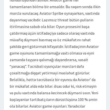
hündürlüyündən asılıdır. Aviator game hər
tamamlanan bölmə bir əmsaldır. Bu rəqəm sonda ilkin
mərclə vurulacaq. Aviator Spribe oynayarkən, vaxtında
dayanmaq vacibdir. Lazımsız threat bütün pulların
itirilməsinə səbəb ola bilər. Oyun prosesini başa
çatdırmaq üçün istifadəçiyə sadəcə olaraq vaxtında
müvafiq düyməni basmaq və öz mükafatını rahat
şəkildə geri götürmək kifayətdir. İstifadəçinin Aviator
game oyununu tamamlamağa vaxtı olmasa və eyni
zamanda təyyarə qalxmağı dayandırarsa, vəsait
“yanacaq”. Təcrübəli oyunçular mərcləri dəfə
çoxaltmağa diqqət yetirməyi məsləhət görürlər.
Beləliklə, hətta təcrübəsiz bir oyuncu da Aviator’ da
bir mükafat əldə edə bilər. Əsas odur ki, risk etməyin
və pulu vaxtında balansa kecirecek düyməni sıxın. Yeni
başlayanlar tərtibatçıların dürüstlüyünə 100 % əmin
ola bilərlər. Aviator game oyunları. Yaradıcılar