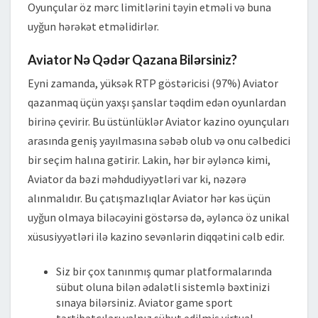
Oyunçular öz mərc limitlərini təyin etməli və buna
uyğun hərəkət etməlidirlər.
Aviator Nə Qədər Qazana Bilərsiniz?
Eyni zamanda, yüksək RTP göstəricisi (97%) Aviator
qazanmaq üçün yaxşı şanslar təqdim edən oyunlardan
birinə çevirir. Bu üstünlüklər Aviator kazino oyunçuları
arasında geniş yayılmasına səbəb olub və onu cəlbedici
bir seçim halına gətirir. Lakin, hər bir əyləncə kimi,
Aviator da bəzi məhdudiyyətləri var ki, nəzərə
alınmalıdır. Bu çatışmazlıqlar Aviator hər kəs üçün
uyğun olmaya biləcəyini göstərsə də, əyləncə öz unikal
xüsusiyyətləri ilə kazino sevənlərin diqqətini cəlb edir.
Siz bir çox tanınmış qumar platformalarında
sübut oluna bilən ədalətli sistemlə bəxtinizi
sınaya bilərsiniz. Aviator game sport