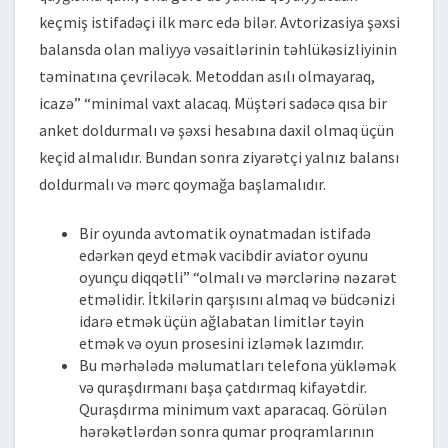
keçmiş istifadəçi ilk mərc edə bilər. Avtorizasiya şəxsi
balansda olan maliyyə vəsaitlərinin təhlükəsizliyinin
təminatına çevriləcək. Metoddan asılı olmayaraq,
icazə” “minimal vaxt alacaq. Müştəri sadəcə qısa bir
anket doldurmalı və şəxsi hesabına daxil olmaq üçün
keçid almalıdır. Bundan sonra ziyarətçi yalnız balansı
doldurmalı və mərc qoymağa başlamalıdır.
Bir oyunda avtomatik oynatmadan istifadə
edərkən qeyd etmək vacibdir aviator oyunu
oyunçu diqqətli” “olmalı və mərclərinə nəzarət
etməlidir. İtkilərin qarşısını almaq və büdcənizi
idarə etmək üçün ağlabatan limitlər təyin
etmək və oyun prosesini izləmək lazımdır.
Bu mərhələdə məlumatları telefona yükləmək
və quraşdırmanı başa çatdırmaq kifayətdir.
Quraşdırma minimum vaxt aparacaq. Görülən
hərəkətlərdən sonra qumar proqramlarının