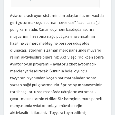
Aviator crash oyun sistemindən uduşları lazımi vaxtda
geri götürmək üçün qumar həvəskarı” “sadəcə nağd
pul çıxarmalıdır. Xüsusi düyməni basdıqdan sonra
müştərinin hesabına nağd pul çıxarma əmsalının
hasilinə və mərc məbləğinə bərabər uduş əldə
olunacaq. İstədiyiniz zaman mərc panelində müvafiq
rejimi aktivləşdirə bilərsiniz. Aktivləşdirildikdən sonra
Aviator oyun proqramı – aviator 1 xbet avtomatik
mərclər yerləşdirəcək. Bununla belə, oyunçu
təyyarənin yanından keçən hər mərhələdən sonra
şəxsən nağd pul çıxarmalıdır. Spribe oyun sənayesinin
tərtibatçıları uzaq məsafədə uduşların avtomatik
çıxarılmasını təmin etdilər. Siz həmçinin mərc paneli
menyusunda Aviator onlayn müvafiq rejimi
aktivləşdirə bilərsiniz. Təyyarə təyin edilmiş