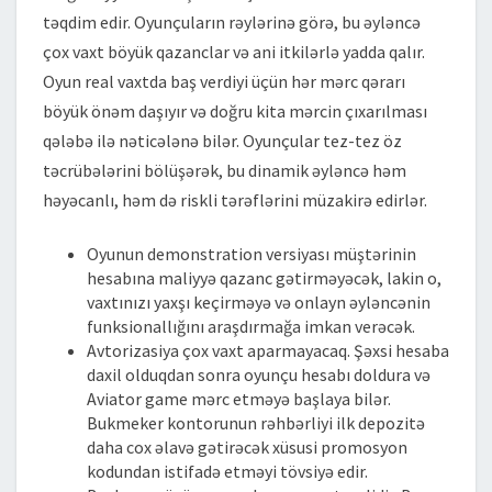
təqdim edir. Oyunçuların rəylərinə görə, bu əyləncə
çox vaxt böyük qazanclar və ani itkilərlə yadda qalır.
Oyun real vaxtda baş verdiyi üçün hər mərc qərarı
böyük önəm daşıyır və doğru kita mərcin çıxarılması
qələbə ilə nəticələnə bilər. Oyunçular tez-tez öz
təcrübələrini bölüşərək, bu dinamik əyləncə həm
həyəcanlı, həm də riskli tərəflərini müzakirə edirlər.
Oyunun demonstration versiyası müştərinin
hesabına maliyyə qazanc gətirməyəcək, lakin o,
vaxtınızı yaxşı keçirməyə və onlayn əyləncənin
funksionallığını araşdırmağa imkan verəcək.
Avtorizasiya çox vaxt aparmayacaq. Şəxsi hesaba
daxil olduqdan sonra oyunçu hesabı doldura və
Aviator game mərc etməyə başlaya bilər.
Bukmeker kontorunun rəhbərliyi ilk depozitə
daha cox əlavə gətirəcək xüsusi promosyon
kodundan istifadə etməyi tövsiyə edir.