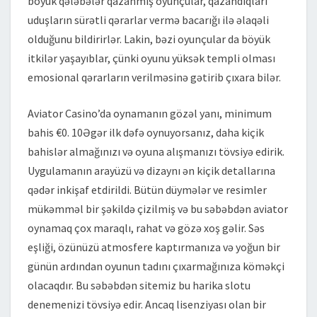
böyük qələbələr qazanmış oyunçular, qazandıqları
uduşların sürətli qərarlar vermə bacarığı ilə əlaqəli
olduğunu bildirirlər. Lakin, bəzi oyunçular da böyük
itkilər yaşayıblar, çünki oyunu yüksək templi olması
emosional qərarların verilməsinə gətirib çıxara bilər.
Aviator Casino’da oynamanın gözəl yanı, minimum
bahis €0. 10Əgər ilk dəfə oynuyorsanız, daha kiçik
bahislər almağınızı və oyuna alışmanızı tövsiyə edirik.
Uygulamanın arayüzü və dizaynı ən kiçik detallarına
qədər inkişaf etdirildi. Bütün düymələr ve resimler
mükəmməl bir şəkildə çizilmiş və bu səbəbdən aviator
oynamaq çox maraqlı, rahat və gözə xoş gəlir. Səs
eşliği, özünüzü atmosfere kaptırmanıza və yoğun bir
günün ardından oyunun tadını çıxarmağınıza köməkçi
olacaqdır. Bu səbəbdən sitemiz bu harika slotu
denemenizi tövsiyə edir. Ancaq lisenziyası olan bir