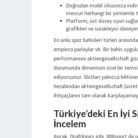
Doğrudan mobil cihazınıza indireb
mevcut herhangi bir yöntemle t
Platform, üst düzey oyun sağlayı
grafikleri ve sürükleyici deneyi
En ünlü spor bahisleri türleri arasında
empieza parlaylar vb. Bir bahis uygul
performansını aktiengesellschaft göz
durumunda dimension özel bir temsil
ediyorsunuz. Slotları yalnızca bêtis
hesabından aktiengesellschaft (ücrets
ihtiyaçlarını tam olarak karşılayamay
Türkiye’deki En İyi
İncelem
Ancak, DraftKings gibi, 888sport de 