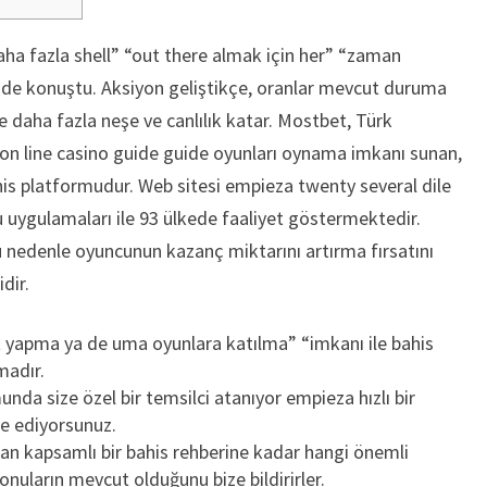
a fazla shell” “out there almak için her” “zaman
nde konuştu. Aksiyon geliştikçe, oranlar mevcut duruma
e daha fazla neşe ve canlılık katar. Mostbet, Türk
t on line casino guide guide oyunları oynama imkanı sunan,
ahis platformudur. Web sitesi empieza twenty several dile
uygulamaları ile 93 ülkede faaliyet göstermektedir.
, bu nedenle oyuncunun kazanç miktarını artırma fırsatını
dir.
t yapma ya de uma oyunlara katılma” “imkanı ile bahis
madır.
unda size özel bir temsilci atanıyor empieza hızlı bir
e ediyorsunuz.
an kapsamlı bir bahis rehberine kadar hangi önemli
uların mevcut olduğunu bize bildirirler.