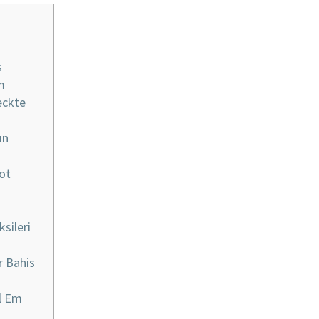
s
m
eckte
ın
ot
ksileri
r Bahis
l Em