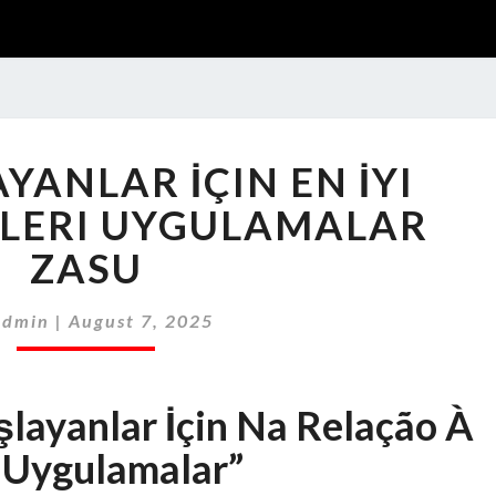
YENI
ANLAR İÇIN EN İYI
BAŞLAYANLAR
İÇIN
SLERI UYGULAMALAR
EN
ZASU
İYI
SPOR
BAHISLERI
Admin
|
August 7, 2025
UYGULAMALAR
ZASU
layanlar İçin Na Relação À
ri Uygulamalar”