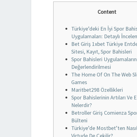
Content
Türkiye’deki En İyi Spor Bahi
Uygulamaları: Detaylı İncele
Bet Giriş 1xbet Türkiye Entd
Sitesi, Kayıt, Spor Bahisleri
Spor Bahisleri Uygulamaların
Değerlendirilmesi
The Home Of On The Web Sl
Games
Maritbet298 Özellikleri
Spor Bahislerinin Artıları Ve E
Nelerdir?
Betroller Giriş Comienza Spo
Bülteni
Türkiye’de Mostbet’ten Nası
Virtude De Çekilir?