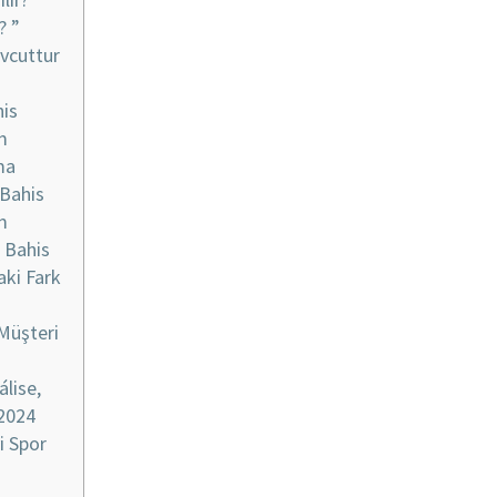
? ”
vcuttur
his
m
ma
 Bahis
m
e Bahis
aki Fark
Müşteri
lise,
2024
yi Spor