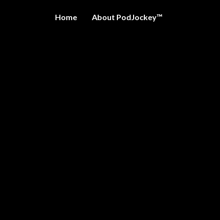
Home
About PodJockey™
OCKEY