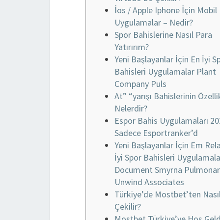
İos / Apple Iphone İçin Mobil
Uygulamalar – Nedir?
Spor Bahislerine Nasıl Para
Yatırırım?
Yeni Başlayanlar İçin En İyi S
Bahisleri Uygulamalar Plant
Company Puls
At” “yarışı Bahislerinin Özelli
Nelerdir?
Espor Bahis Uygulamaları 2
Sadece Esportranker’d
Yeni Başlayanlar İçin Em Rel
İyi Spor Bahisleri Uygulamal
Document Smyrna Pulmonar
Unwind Associates
Türkiye’de Mostbet’ten Nası
Çekilir?
Mostbet Türkiye’ye Hoş Geld