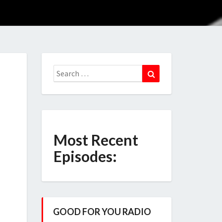
Search
Search
for:
Most Recent
Episodes:
GOOD FOR YOU RADIO