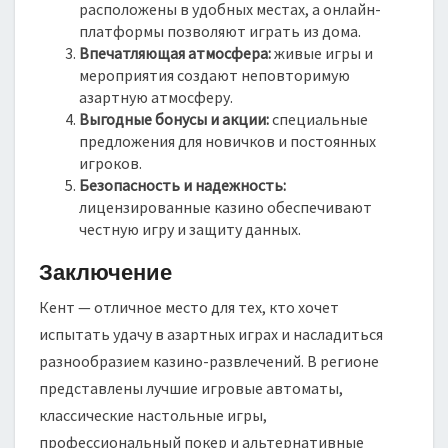
расположены в удобных местах, а онлайн-
платформы позволяют играть из дома.
Впечатляющая атмосфера:
живые игры и
мероприятия создают неповторимую
азартную атмосферу.
Выгодные бонусы и акции:
специальные
предложения для новичков и постоянных
игроков.
Безопасность и надежность:
лицензированные казино обеспечивают
честную игру и защиту данных.
Заключение
Кент — отличное место для тех, кто хочет
испытать удачу в азартных играх и насладиться
разнообразием казино-развлечений. В регионе
представлены лучшие игровые автоматы,
классические настольные игры,
профессиональный покер и альтернативные