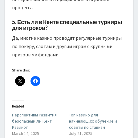
процесса.
5. Есть ли в Кенте специальные турниры
для игроков?
Да, многие казино проводят регулярные турниры
по покеру, слотам и другим играм с крупными
призовыми фондами.
Share this:
Related
Перспективы Развития:
Топ казино для
безопасным Ли Кент
начинающих: обучение и
Казино?
советы по ставкам
March 14, 2025
July 21, 2025