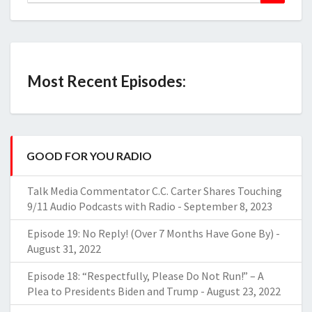
for:
Most Recent Episodes:
GOOD FOR YOU RADIO
Talk Media Commentator C.C. Carter Shares Touching
9/11 Audio Podcasts with Radio
-
September 8, 2023
Episode 19: No Reply! (Over 7 Months Have Gone By)
-
August 31, 2022
Episode 18: “Respectfully, Please Do Not Run!” – A
Plea to Presidents Biden and Trump
-
August 23, 2022