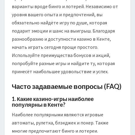
варианты вроде бинго и лотерей. Независимо от
уровня вашего опыта и предпочтений, вы
обязательно найдёте игру по душе, которая
подарит эмоции и шанс на выигрыш. Благодаря
разнообразию и доступности казино в Кенте,
начать играть сегодня проще простого.
Используйте преимущества бонусов и акций,
попробуйте разные игры и найдите ту, которая
принесёт наибольшее удовольствие и успех.
Часто задаваемые вопросы (FAQ)
1. Какие казино-игры наиболее
популярны в Кенте?
Наиболее популярными являются игровые
автоматы, рулетка, блэкджек и покер. Также
многие предпочитают бинго и лотереи.