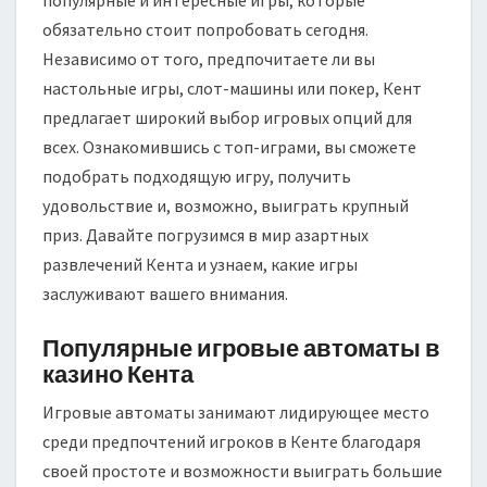
популярные и интересные игры, которые
обязательно стоит попробовать сегодня.
Независимо от того, предпочитаете ли вы
настольные игры, слот-машины или покер, Кент
предлагает широкий выбор игровых опций для
всех. Ознакомившись с топ-играми, вы сможете
подобрать подходящую игру, получить
удовольствие и, возможно, выиграть крупный
приз. Давайте погрузимся в мир азартных
развлечений Кента и узнаем, какие игры
заслуживают вашего внимания.
Популярные игровые автоматы в
казино Кента
Игровые автоматы занимают лидирующее место
среди предпочтений игроков в Кенте благодаря
своей простоте и возможности выиграть большие