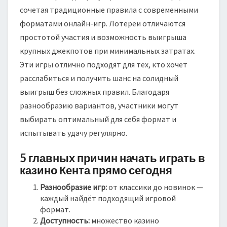
сочетая традиционные правила с современными
форматами онлайн-игр. Лотереи отличаются
простотой участия и возможность выигрыша
крупных джекпотов при минимальных затратах.
Эти игры отлично подходят для тех, кто хочет
расслабиться и получить шанс на солидный
выигрыш без сложных правил. Благодаря
разнообразию вариантов, участники могут
выбирать оптимальный для себя формат и
испытывать удачу регулярно.
5 главных причин начать играть в
казино Кента прямо сегодня
Разнообразие игр:
от классики до новинок —
каждый найдёт подходящий игровой
формат.
Доступность:
множество казино