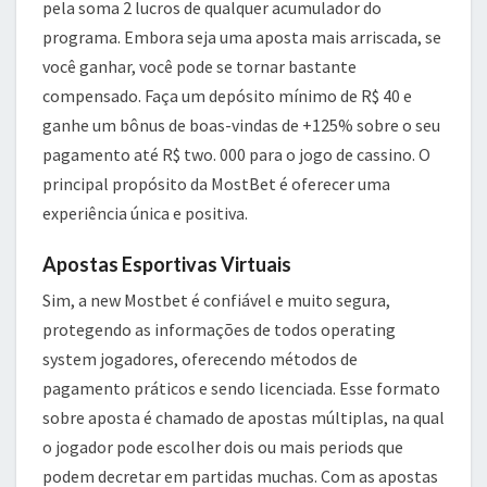
pela soma 2 lucros de qualquer acumulador do
programa. Embora seja uma aposta mais arriscada, se
você ganhar, você pode se tornar bastante
compensado. Faça um depósito mínimo de R$ 40 e
ganhe um bônus de boas-vindas de +125% sobre o seu
pagamento até R$ two. 000 para o jogo de cassino. O
principal propósito da MostBet é oferecer uma
experiência única e positiva.
Apostas Esportivas Virtuais
Sim, a new Mostbet é confiável e muito segura,
protegendo as informações de todos operating
system jogadores, oferecendo métodos de
pagamento práticos e sendo licenciada. Esse formato
sobre aposta é chamado de apostas múltiplas, na qual
o jogador pode escolher dois ou mais periods que
podem decretar em partidas muchas. Com as apostas