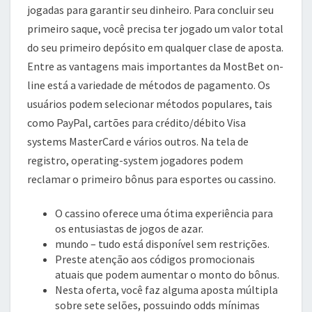
jogadas para garantir seu dinheiro. Para concluir seu
primeiro saque, você precisa ter jogado um valor total
do seu primeiro depósito em qualquer clase de aposta.
Entre as vantagens mais importantes da MostBet on-
line está a variedade de métodos de pagamento. Os
usuários podem selecionar métodos populares, tais
como PayPal, cartões para crédito/débito Visa
systems MasterCard e vários outros. Na tela de
registro, operating-system jogadores podem
reclamar o primeiro bônus para esportes ou cassino.
O cassino oferece uma ótima experiência para
os entusiastas de jogos de azar.
mundo – tudo está disponível sem restrições.
Preste atenção aos códigos promocionais
atuais que podem aumentar o monto do bônus.
Nesta oferta, você faz alguma aposta múltipla
sobre sete selões, possuindo odds mínimas