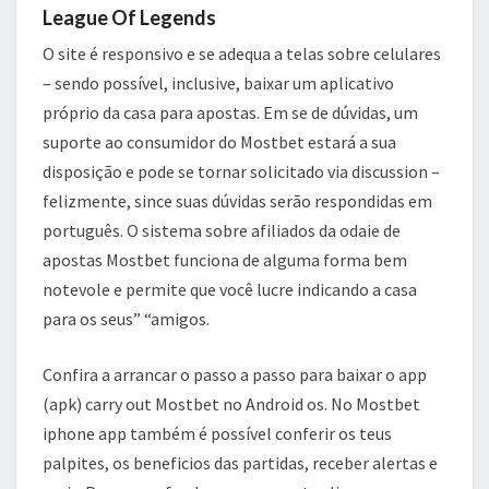
League Of Legends
O site é responsivo e se adequa a telas sobre celulares
– sendo possível, inclusive, baixar um aplicativo
próprio da casa para apostas. Em se de dúvidas, um
suporte ao consumidor do Mostbet estará a sua
disposição e pode se tornar solicitado via discussion –
felizmente, since suas dúvidas serão respondidas em
português. O sistema sobre afiliados da odaie de
apostas Mostbet funciona de alguma forma bem
notevole e permite que você lucre indicando a casa
para os seus” “amigos.
Confira a arrancar o passo a passo para baixar o app
(apk) carry out Mostbet no Android os. No Mostbet
iphone app também é possível conferir os teus
palpites, os beneficios das partidas, receber alertas e