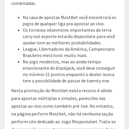
combinadas.
Na casa de apostas MostBet você encontrará os
jogos de qualquer liga pra apostar ao vivo.
Os torneios néanmoins importantes da terra
carry out esporte estarão disponíveis para você
ayudar com as melhores probabilidades.
League, Libertadores da América, Campeonato
Brasileiro electronic muito mais.
No jogo modestos, mas ao ainda tempo
emocionante do blackjack, você deve conseguir
no mínimo 21 pontos enquanto o dealer nunca
tem a possibilidade de passar de twenty one.
Nesta promoção do Mostbet exista recurso é válido
para apostas múltiplas e simples, parecchio nas
apostas ao vivo como também pré-live. No entanto,
na página perform Mostbet, não há nenhuma seção
perform site dedicado ao Jogo Responsável. Trata-se