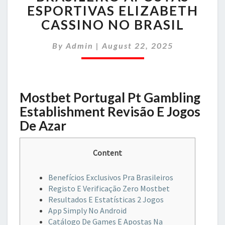
PAÍS
ESPORTIVAS ELIZABETH
BRASILEIRO
CASSINO NO BRASIL
APOSTAS
ESPORTIVAS
ELIZABETH
By
Admin
|
August 22, 2025
CASSINO
NO
BRASIL
Mostbet Portugal Pt Gambling
Establishment Revisão E Jogos
De Azar
Content
Benefícios Exclusivos Pra Brasileiros
Registo E Verificação Zero Mostbet
Resultados E Estatísticas 2 Jogos
App Simply No Android
Catálogo De Games E Apostas Na