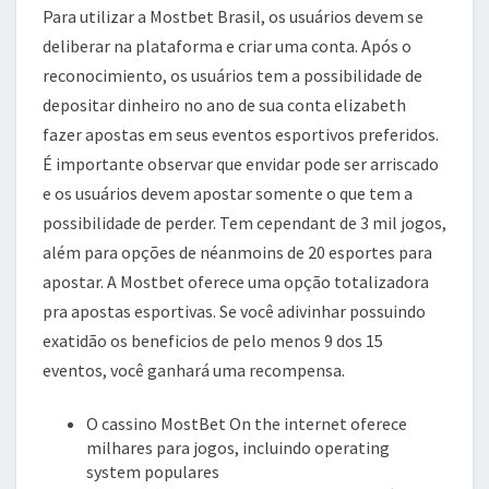
Para utilizar a Mostbet Brasil, os usuários devem se
deliberar na plataforma e criar uma conta. Após o
reconocimiento, os usuários tem a possibilidade de
depositar dinheiro no ano de sua conta elizabeth
fazer apostas em seus eventos esportivos preferidos.
É importante observar que envidar pode ser arriscado
e os usuários devem apostar somente o que tem a
possibilidade de perder. Tem cependant de 3 mil jogos,
além para opções de néanmoins de 20 esportes para
apostar. A Mostbet oferece uma opção totalizadora
pra apostas esportivas. Se você adivinhar possuindo
exatidão os beneficios de pelo menos 9 dos 15
eventos, você ganhará uma recompensa.
O cassino MostBet On the internet oferece
milhares para jogos, incluindo operating
system populares