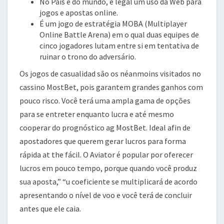
No País e do mundo, é legal um uso da Web para
jogos e apostas online.
É um jogo de estratégia MOBA (Multiplayer
Online Battle Arena) em o qual duas equipes de
cinco jogadores lutam entre si em tentativa de
ruinar o trono do adversário.
Os jogos de casualidad são os néanmoins visitados no
cassino MostBet, pois garantem grandes ganhos com
pouco risco. Você terá uma ampla gama de opções
para se entreter enquanto lucra e até mesmo
cooperar do prognóstico ag MostBet. Ideal afin de
apostadores que querem gerar lucros para forma
rápida at the fácil. O Aviator é popular por oferecer
lucros em pouco tempo, porque quando você produz
sua aposta,” “u coeficiente se multiplicará de acordo
apresentando o nível de voo e você terá de concluir
antes que ele caia.