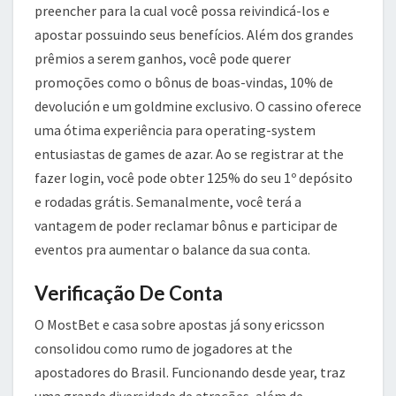
preencher para la cual você possa reivindicá-los e
apostar possuindo seus benefícios. Além dos grandes
prêmios a serem ganhos, você pode querer
promoções como o bônus de boas-vindas, 10% de
devolución e um goldmine exclusivo. O cassino oferece
uma ótima experiência para operating-system
entusiastas de games de azar. Ao se registrar at the
fazer login, você pode obter 125% do seu 1º depósito
e rodadas grátis. Semanalmente, você terá a
vantagem de poder reclamar bônus e participar de
eventos pra aumentar o balance da sua conta.
Verificação De Conta
O MostBet e casa sobre apostas já sony ericsson
consolidou como rumo de jogadores at the
apostadores do Brasil. Funcionando desde year, traz