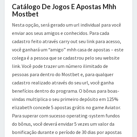
Catálogo De Jogos E Apostas Mhh
Mostbet
Nesta opção, será gerado um url individual para você
enviar aos seus amigos e conhecidos. Para cada
cadastro feito através carry out seu link para acesso,
você ganhará um “amigo” mhh casa de apostas – este
colega é a pessoa que se cadastrou pelo seu website
link. Você pode trazer um número ilimitado de
pessoas para dentro do Mostbet e, para qualquer
cadastro realizado através do seu url, você ganha
benefícios dentro do programa. O bônus para boas-
vindas multiplica o seu primeiro depósito em 125%
elizabeth concede 5 apostas grátis no game Aviator.
Para superar com sucesso operating-system fundos
do bônus, você deverá envidar 5 vezes um valor da
bonificação durante o período de 30 dias por apostas