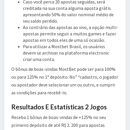
Caso você perca 20 apostas seguidas, será
creditada na sua conta alguma aposta grátis
apresentando 50% do valor nominal médio de
seu saldo perdido.
Ao contrário das apostas ao vivo, a opção multi-
apostas permite seguir a muitos games e fazer
apostas em todos eles de uma só ocasião.
Para utilizar a Mostbet Brasil, os usuários
devem se archivar na plataforma electronic
criar uma conta.
O bônus de boas-vindas MostBet pode ser para 100%
ou para 125% no 1º depósito. No” “cadastro, o jogador
ou apostador deve selecionar um ou outro, e cumprir
as condições para recebê-lo.
Resultados E Estatísticas 2 Jogos
Receba 1 bônus de boas-vindas de +125% no seu
primeiro depósito de até R$ 2. 200 para apostas