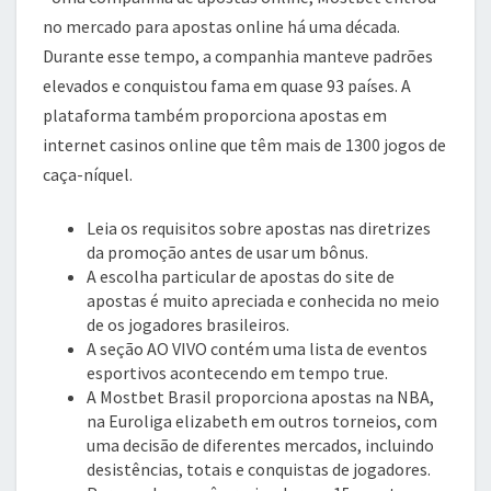
no mercado para apostas online há uma década.
Durante esse tempo, a companhia manteve padrões
elevados e conquistou fama em quase 93 países. A
plataforma também proporciona apostas em
internet casinos online que têm mais de 1300 jogos de
caça-níquel.
Leia os requisitos sobre apostas nas diretrizes
da promoção antes de usar um bônus.
A escolha particular de apostas do site de
apostas é muito apreciada e conhecida no meio
de os jogadores brasileiros.
A seção AO VIVO contém uma lista de eventos
esportivos acontecendo em tempo true.
A Mostbet Brasil proporciona apostas na NBA,
na Euroliga elizabeth em outros torneios, com
uma decisão de diferentes mercados, incluindo
desistências, totais e conquistas de jogadores.