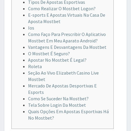
Tipos De Apostas Esportivas
Como Realizar O Mostbet Logon?
E-sports E Apostas Virtuais Na Casa De
Aposta Mostbet
Ios
Como Faço Para Prescribir O Aplicativo
Mostbet Em Meu Aparato Android?
Vantagens E Desvantagens Da Mostbet
O Mostbet É Seguro?
Apostar No Mostbet É Legal?
Roleta
Seção Ao Vivo Elizabeth Casino Live
Mostbet
Mercado De Apostas Desportivas E
Esports
Como Se Suceder Na Mostbet?
Tela Sobre Login Da Mostbet
Quais Opções Em Apostas Esportivas Há
No Mostbet?