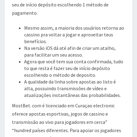
seu de início depósito escolhendo 1 método de
pagamento.
Mesmo assim, a maioria dos usuários retorna ao
cassino pra voltar a jogar e aproveitar teus
benefícios.
Na versão iOS dá até afin de criar um atalho,
para facilitar um seu acesso.
Agora que você tem sua conta confirmada, tudo
to que resta é fazer seu de início depósito
escolhendo o método de deposito.
A qualidade da linha sobre apostas ao listo é
alta, possuindo transmissões de vídeo e
atualizações instantâneas das probabilidades.
MostBet. com é licenciado em Curaçao electronic
oferece apostas esportivas, jogos de cassino e
transmissão ao vivo para jogadores em cerca”
“hundred países diferentes. Para apoiar os jogadores