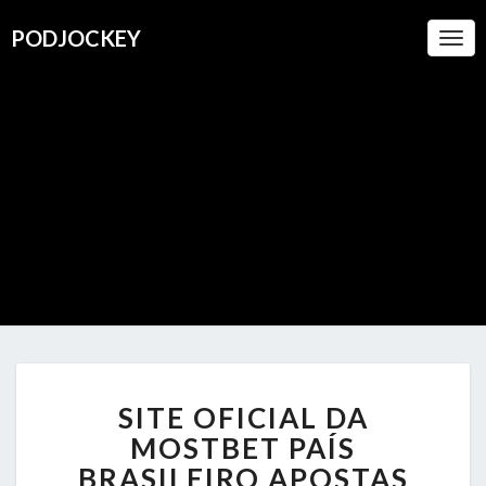
PODJOCKEY
Togg
Navi
PODJOC
A Boutique
For
Oustanding
Podcasts
SITE
SITE OFICIAL DA
OFICIAL
DA
MOSTBET PAÍS
MOSTBET
BRASILEIRO APOSTAS