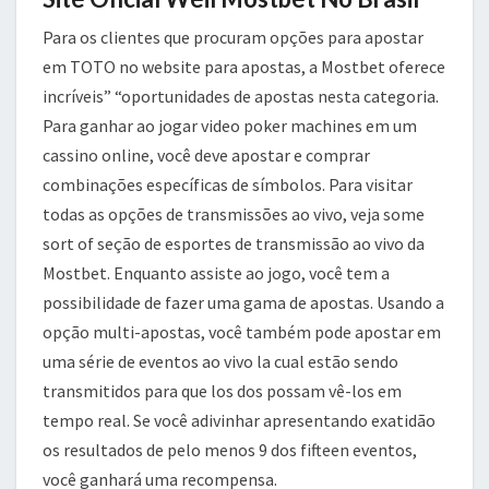
Para os clientes que procuram opções para apostar
em TOTO no website para apostas, a Mostbet oferece
incríveis” “oportunidades de apostas nesta categoria.
Para ganhar ao jogar video poker machines em um
cassino online, você deve apostar e comprar
combinações específicas de símbolos. Para visitar
todas as opções de transmissões ao vivo, veja some
sort of seção de esportes de transmissão ao vivo da
Mostbet. Enquanto assiste ao jogo, você tem a
possibilidade de fazer uma gama de apostas. Usando a
opção multi-apostas, você também pode apostar em
uma série de eventos ao vivo la cual estão sendo
transmitidos para que los dos possam vê-los em
tempo real. Se você adivinhar apresentando exatidão
os resultados de pelo menos 9 dos fifteen eventos,
você ganhará uma recompensa.