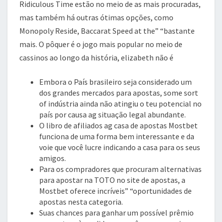
Ridiculous Time estão no meio de as mais procuradas,
mas também há outras ótimas opções, como
Monopoly Reside, Baccarat Speed at the” “bastante
mais. O pôquer é o jogo mais popular no meio de
cassinos ao longo da história, elizabeth não é
Embora o País brasileiro seja considerado um
dos grandes mercados para apostas, some sort
of indústria ainda não atingiu o teu potencial no
país por causa ag situação legal abundante.
O libro de afiliados ag casa de apostas Mostbet
funciona de uma forma bem interessante e da
voie que você lucre indicando a casa para os seus
amigos.
Para os compradores que procuram alternativas
para apostar na TOTO no site de apostas, a
Mostbet oferece incríveis” “oportunidades de
apostas nesta categoria.
Suas chances para ganhar um possível prêmio