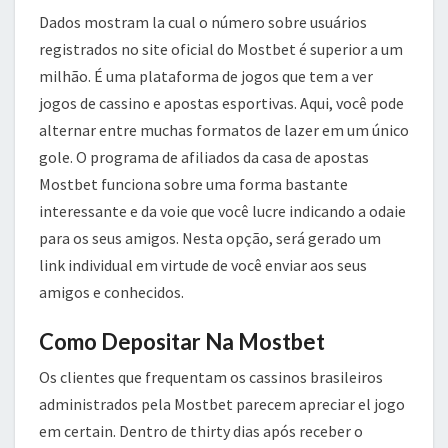
Dados mostram la cual o número sobre usuários
registrados no site oficial do Mostbet é superior a um
milhão. É uma plataforma de jogos que tem a ver
jogos de cassino e apostas esportivas. Aqui, você pode
alternar entre muchas formatos de lazer em um único
gole. O programa de afiliados da casa de apostas
Mostbet funciona sobre uma forma bastante
interessante e da voie que você lucre indicando a odaie
para os seus amigos. Nesta opção, será gerado um
link individual em virtude de você enviar aos seus
amigos e conhecidos.
Como Depositar Na Mostbet
Os clientes que frequentam os cassinos brasileiros
administrados pela Mostbet parecem apreciar el jogo
em certain. Dentro de thirty dias após receber o