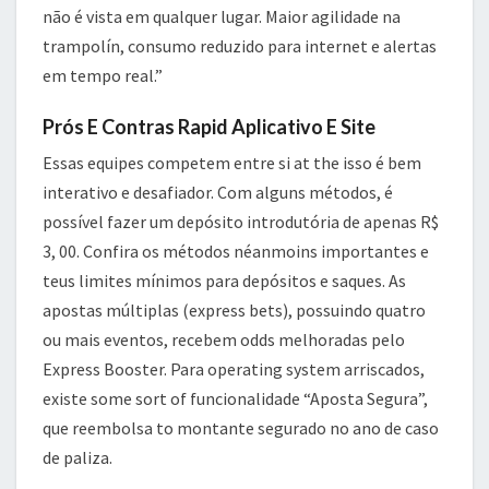
não é vista em qualquer lugar. Maior agilidade na
trampolín, consumo reduzido para internet e alertas
em tempo real.”
Prós E Contras Rapid Aplicativo E Site
Essas equipes competem entre si at the isso é bem
interativo e desafiador. Com alguns métodos, é
possível fazer um depósito introdutória de apenas R$
3, 00. Confira os métodos néanmoins importantes e
teus limites mínimos para depósitos e saques. As
apostas múltiplas (express bets), possuindo quatro
ou mais eventos, recebem odds melhoradas pelo
Express Booster. Para operating system arriscados,
existe some sort of funcionalidade “Aposta Segura”,
que reembolsa to montante segurado no ano de caso
de paliza.