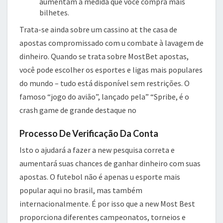
aumentam à medida que você compra mais
bilhetes.
Trata-se ainda sobre um cassino at the casa de
apostas compromissado com u combate à lavagem de
dinheiro. Quando se trata sobre MostBet apostas,
você pode escolher os esportes e ligas mais populares
do mundo – tudo está disponível sem restrições. O
famoso “jogo do avião”, lançado pela” “Spribe, é o
crash game de grande destaque no
Processo De Verificação Da Conta
Isto o ajudará a fazer a new pesquisa correta e
aumentará suas chances de ganhar dinheiro com suas
apostas. O futebol não é apenas u esporte mais
popular aqui no brasil, mas também
internacionalmente. É por isso que a new Most Best
proporciona diferentes campeonatos, torneios e