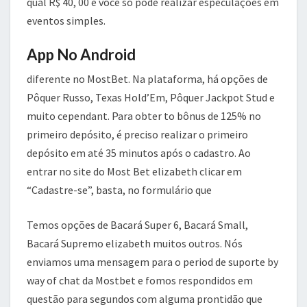
qual R$ 40, 00 e você só pode realizar especulações em
eventos simples.
App No Android
diferente no MostBet. Na plataforma, há opções de
Pôquer Russo, Texas Hold’Em, Pôquer Jackpot Stud e
muito cependant. Para obter to bônus de 125% no
primeiro depósito, é preciso realizar o primeiro
depósito em até 35 minutos após o cadastro. Ao
entrar no site do Most Bet elizabeth clicar em
“Cadastre-se”, basta, no formulário que
Temos opções de Bacará Super 6, Bacará Small,
Bacará Supremo elizabeth muitos outros. Nós
enviamos uma mensagem para o period de suporte by
way of chat da Mostbet e fomos respondidos em
questão para segundos com alguma prontidão que