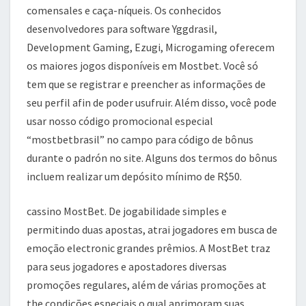
comensales e caça-níqueis. Os conhecidos
desenvolvedores para software Yggdrasil,
Development Gaming, Ezugi, Microgaming oferecem
os maiores jogos disponíveis em Mostbet. Você só
tem que se registrar e preencher as informações de
seu perfil afin de poder usufruir. Além disso, você pode
usar nosso código promocional especial
“mostbetbrasil” no campo para código de bônus
durante o padrón no site. Alguns dos termos do bônus
incluem realizar um depósito mínimo de R$50.
cassino MostBet. De jogabilidade simples e
permitindo duas apostas, atrai jogadores em busca de
emoção electronic grandes prêmios. A MostBet traz
para seus jogadores e apostadores diversas
promoções regulares, além de várias promoções at
the condições especiais o qual aprimoram suas