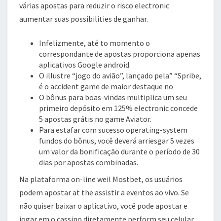
várias apostas para reduzir o risco electronic
aumentar suas possibilities de ganhar.
Infelizmente, até to momento o
correspondante de apostas proporciona apenas
aplicativos Google android.
O illustre “jogo do avião”, lançado pela” “Spribe,
é o accident game de maior destaque no
O bônus para boas-vindas multiplica um seu
primeiro depósito em 125% electronic concede
5 apostas grátis no game Aviator.
Para estafar com sucesso operating-system
fundos do bônus, você deverá arriesgar 5 vezes
um valor da bonificação durante o período de 30
dias por apostas combinadas.
Na plataforma on-line weil Mostbet, os usuários
podem apostar at the assistir a eventos ao vivo. Se
não quiser baixar o aplicativo, você pode apostar e
jogar em o cassino diretamente perform seu celular,