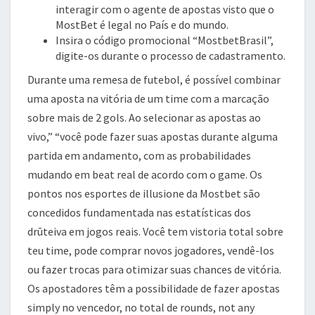
interagir com o agente de apostas visto que o
MostBet é legal no País e do mundo.
Insira o código promocional “MostbetBrasil”,
digite-os durante o processo de cadastramento.
Durante uma remesa de futebol, é possível combinar
uma aposta na vitória de um time com a marcação
sobre mais de 2 gols. Ao selecionar as apostas ao
vivo,” “você pode fazer suas apostas durante alguma
partida em andamento, com as probabilidades
mudando em beat real de acordo com o game. Os
pontos nos esportes de illusione da Mostbet são
concedidos fundamentada nas estatísticas dos
drūteiva em jogos reais. Você tem vistoria total sobre
teu time, pode comprar novos jogadores, vendê-los
ou fazer trocas para otimizar suas chances de vitória.
Os apostadores têm a possibilidade de fazer apostas
simply no vencedor, no total de rounds, not any