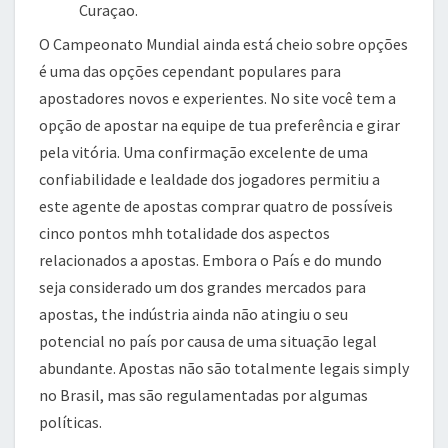
Curaçao.
O Campeonato Mundial ainda está cheio sobre opções
é uma das opções cependant populares para
apostadores novos e experientes. No site você tem a
opção de apostar na equipe de tua preferência e girar
pela vitória. Uma confirmação excelente de uma
confiabilidade e lealdade dos jogadores permitiu a
este agente de apostas comprar quatro de possíveis
cinco pontos mhh totalidade dos aspectos
relacionados a apostas. Embora o País e do mundo
seja considerado um dos grandes mercados para
apostas, the indústria ainda não atingiu o seu
potencial no país por causa de uma situação legal
abundante. Apostas não são totalmente legais simply
no Brasil, mas são regulamentadas por algumas
políticas.