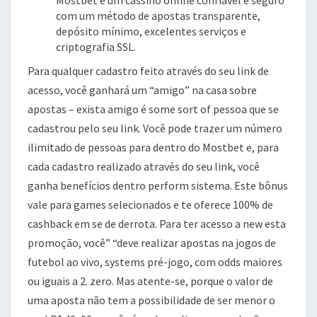
Mostbet é um cassino online confiável e seguro
com um método de apostas transparente,
depósito mínimo, excelentes serviços e
criptografia SSL.
Para qualquer cadastro feito através do seu link de
acesso, você ganhará um “amigo” na casa sobre
apostas – exista amigo é some sort of pessoa que se
cadastrou pelo seu link. Você pode trazer um número
ilimitado de pessoas para dentro do Mostbet e, para
cada cadastro realizado através do seu link, você
ganha benefícios dentro perform sistema. Este bônus
vale para games selecionados e te oferece 100% de
cashback em se de derrota. Para ter acesso a new esta
promoção, você” “deve realizar apostas na jogos de
futebol ao vivo, systems pré-jogo, com odds maiores
ou iguais a 2. zero. Mas atente-se, porque o valor de
uma aposta não tem a possibilidade de ser menor o