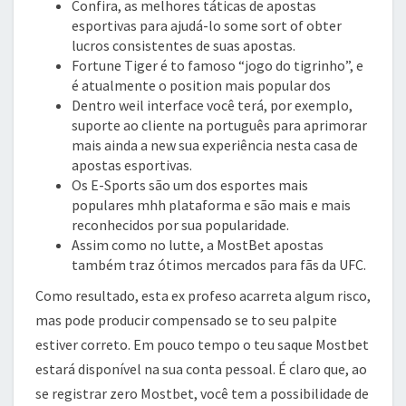
Confira, as melhores táticas de apostas
esportivas para ajudá-lo some sort of obter
lucros consistentes de suas apostas.
Fortune Tiger é to famoso “jogo do tigrinho”, e
é atualmente o position mais popular dos
Dentro weil interface você terá, por exemplo,
suporte ao cliente na português para aprimorar
mais ainda a new sua experiência nesta casa de
apostas esportivas.
Os E-Sports são um dos esportes mais
populares mhh plataforma e são mais e mais
reconhecidos por sua popularidade.
Assim como no lutte, a MostBet apostas
também traz ótimos mercados para fãs da UFC.
Como resultado, esta ex profeso acarreta algum risco,
mas pode producir compensado se to seu palpite
estiver correto. Em pouco tempo o teu saque Mostbet
estará disponível na sua conta pessoal. É claro que, ao
se registrar zero Mostbet, você tem a possibilidade de