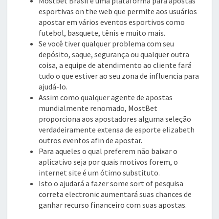
Mostbet Brasil é uma plataforma para apostas
esportivas on the web que permite aos usuários
apostar em vários eventos esportivos como
futebol, basquete, tênis e muito mais.
Se você tiver qualquer problema com seu
depósito, saque, segurança ou qualquer outra
coisa, a equipe de atendimento ao cliente fará
tudo o que estiver ao seu zona de influencia para
ajudá-lo.
Assim como qualquer agente de apostas
mundialmente renomado, MostBet
proporciona aos apostadores alguma seleção
verdadeiramente extensa de esporte elizabeth
outros eventos afin de apostar.
Para aqueles o qual preferem não baixar o
aplicativo seja por quais motivos forem, o
internet site é um ótimo substituto.
Isto o ajudará a fazer some sort of pesquisa
correta electronic aumentará suas chances de
ganhar recurso financeiro com suas apostas.