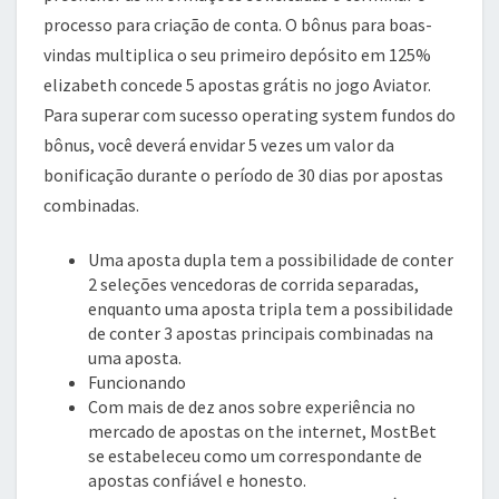
processo para criação de conta. O bônus para boas-
vindas multiplica o seu primeiro depósito em 125%
elizabeth concede 5 apostas grátis no jogo Aviator.
Para superar com sucesso operating system fundos do
bônus, você deverá envidar 5 vezes um valor da
bonificação durante o período de 30 dias por apostas
combinadas.
Uma aposta dupla tem a possibilidade de conter
2 seleções vencedoras de corrida separadas,
enquanto uma aposta tripla tem a possibilidade
de conter 3 apostas principais combinadas na
uma aposta.
Funcionando
Com mais de dez anos sobre experiência no
mercado de apostas on the internet, MostBet
se estabeleceu como um correspondante de
apostas confiável e honesto.