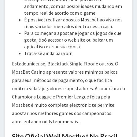
andamento, com as posibilidades mudando em
tempo real de acordo com o game.
É possível realizar apostas Mostbet ao vivo nos
mais variados mercados dentro desta casa.
Para começar a apostar e jogar os jogos de que
gosta, é só acessar o web site ou baixar um
aplicativo e criar sua conta.
Trata-se ainda para um
Estadounidense, BlackJack Single Floor e outros. O
MostBet Casino apresenta valores mínimos baixos
para seus métodos de pagamento, o que facilita
muito a vida 2 jogadores e apostadores. A cobertura da
Champions League e Premier League feita pela
Mostbet é muito completa electronic te permite
apostar nos melhores games dos campeonatos
apresentando odds fenomenais.
Site Oficial Weil Mostbet No Brasil