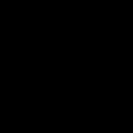
A Boutique
PODJ
For
Oustanding
Podcasts