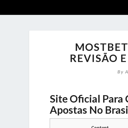
MOSTBET 
REVISÃO E
By
Site Oficial Para
Apostas No Brasi
Content