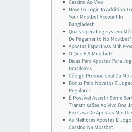
Cassino Ao Vivo
How To Login In Addition To
Your Mostbet Account In
Bangladesh
Quais Operating-system Mé
De Pagamento No Mostbet?
Apostas Esportivas Mhh Mos
O Que É A Mostbet?
Dicas Para Apostas Para Jo
Brasileiros
Código Promocional Da Mos
Bônus Para Novatos E Joga
Regulares
É Possível Assistir Some Sor
Transmissões Ao Vivo Dos J
Em Casa De Apostas Mostbe
As Melhores Apostas E Jogo
Cassino Na Mostbet