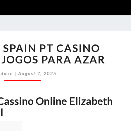
MOSTBET
SPAIN PT CASINO
SPAIN
PT
 JOGOS PARA AZAR
CASINO
REVISÃO
Admin
|
August 7, 2025
E
JOGOS
PARA
 Cassino Online Elizabeth
AZAR
l