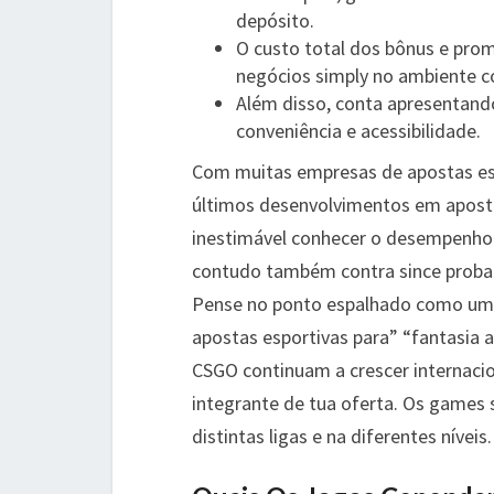
depósito.
O custo total dos bônus e prom
negócios simply no ambiente c
Além disso, conta apresentando
conveniência e acessibilidade.
Com muitas empresas de apostas esp
últimos desenvolvimentos em aposta
inestimável conhecer o desempenho 
contudo também contra since probabi
Pense no ponto espalhado como uma
apostas esportivas para” “fantasia a
CSGO continuam a crescer internaci
integrante de tua oferta. Os game
distintas ligas e na diferentes níveis.