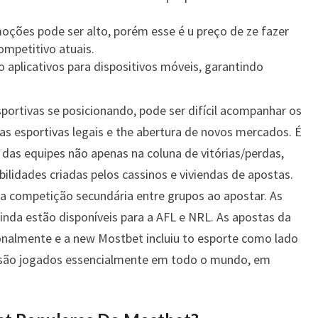
oções pode ser alto, porém esse é u preço de ze fazer
ompetitivo atuais.
 aplicativos para dispositivos móveis, garantindo
ortivas se posicionando, pode ser difícil acompanhar os
s esportivas legais e the abertura de novos mercados. É
das equipes não apenas na coluna de vitórias/perdas,
lidades criadas pelos cassinos e viviendas de apostas.
 competição secundária entre grupos ao apostar. As
inda estão disponíveis para a AFL e NRL. As apostas da
onalmente e a new Mostbet incluiu to esporte como lado
s são jogados essencialmente em todo o mundo, em