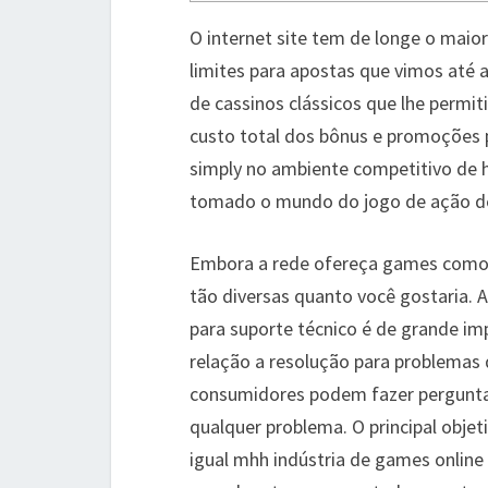
O internet site tem de longe o mai
limites para apostas que vimos até
de cassinos clássicos que lhe permit
custo total dos bônus e promoções p
simply no ambiente competitivo de h
tomado o mundo do jogo de ação d
Embora a rede ofereça games como 
tão diversas quanto você gostaria. 
para suporte técnico é de grande i
relação a resolução para problemas 
consumidores podem fazer perguntas
qualquer problema. O principal obje
igual mhh indústria de games online 