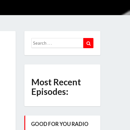
Search
Search
for:
Most Recent
Episodes:
GOOD FOR YOU RADIO