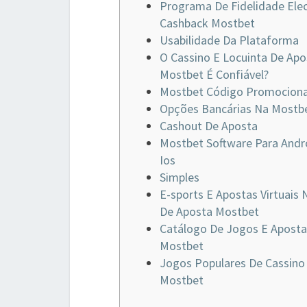
Programa De Fidelidade Elec
Cashback Mostbet
Usabilidade Da Plataforma
O Cassino E Locuinta De Apo
Mostbet É Confiável?
Mostbet Código Promociona
Opções Bancárias Na Mostb
Cashout De Aposta
Mostbet Software Para Andr
Ios
Simples
E-sports E Apostas Virtuais 
De Aposta Mostbet
Catálogo De Jogos E Aposta
Mostbet
Jogos Populares De Cassino
Mostbet