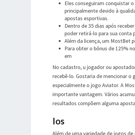
Eles conseguiram conquistar o 
principalmente devido à qualid
apostas esportivas.
Dentro de 35 dias após receber
poder retirá-lo para sua conta 
Além da licença, um MostBet po
Para obter o bônus de 125% no 
em
No cadastro, u jogador ou apostador
recebê-lo. Gostaria de mencionar o
especialmente o jogo Aviator. A Mos
importante vantagem. Vários acumu
resultados compõem alguma aposta
Ios
Além de uma variedade de jogos de