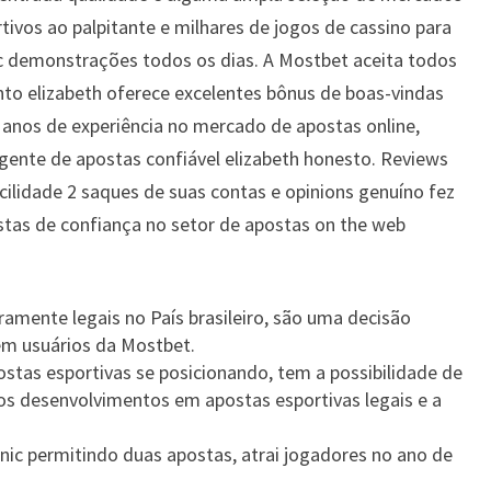
tivos ao palpitante e milhares de jogos de cassino para
nic demonstrações todos os dias. A Mostbet aceita todos
to elizabeth oferece excelentes bônus de boas-vindas
 anos de experiência no mercado de apostas online,
gente de apostas confiável elizabeth honesto. Reviews
acilidade 2 saques de suas contas e opinions genuíno fez
as de confiança no setor de apostas on the web
eiramente legais no País brasileiro, são uma decisão
em usuários da Mostbet.
tas esportivas se posicionando, tem a possibilidade de
mos desenvolvimentos em apostas esportivas legais e a
onic permitindo duas apostas, atrai jogadores no ano de