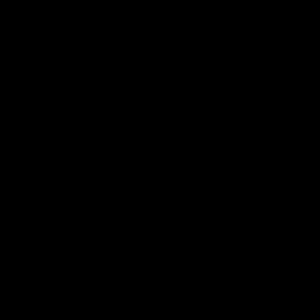
A Boutique
PODJ
For
Oustanding
Podcasts