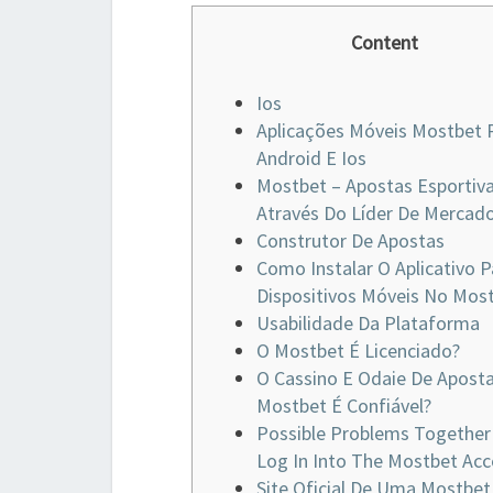
Content
Ios
Aplicações Móveis Mostbet 
Android E Ios
Mostbet – Apostas Esportiv
Através Do Líder De Mercad
Construtor De Apostas
Como Instalar O Aplicativo P
Dispositivos Móveis No Mos
Usabilidade Da Plataforma
O Mostbet É Licenciado?
O Cassino E Odaie De Apost
Mostbet É Confiável?
Possible Problems Together
Log In Into The Mostbet Ac
Site Oficial De Uma Mostbe