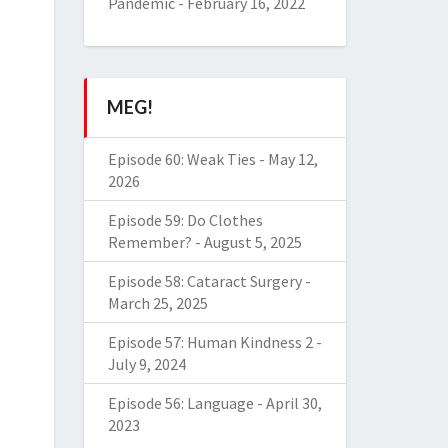
Pandemic
-
February 16, 2022
MEG!
Episode 60: Weak Ties
-
May 12,
2026
Episode 59: Do Clothes
Remember?
-
August 5, 2025
Episode 58: Cataract Surgery
-
March 25, 2025
Episode 57: Human Kindness 2
-
July 9, 2024
Episode 56: Language
-
April 30,
2023