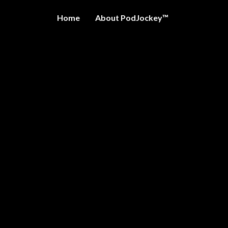
Home
About PodJockey™
OCKEY