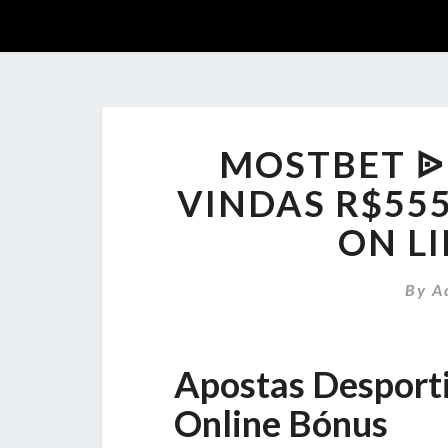
MOSTBET ᐉ
VINDAS R$555
ON L
By
A
Apostas Desporti
Online Bónus