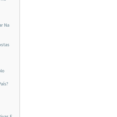
ar Na
ostas
 No
aís?
a
ivas E