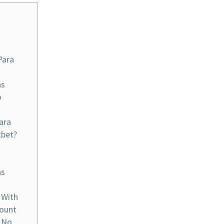
BR
Para
as
o
ara
tbet?
as
 With
count
t No