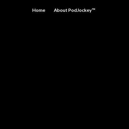
Home
About PodJockey™
OCKEY