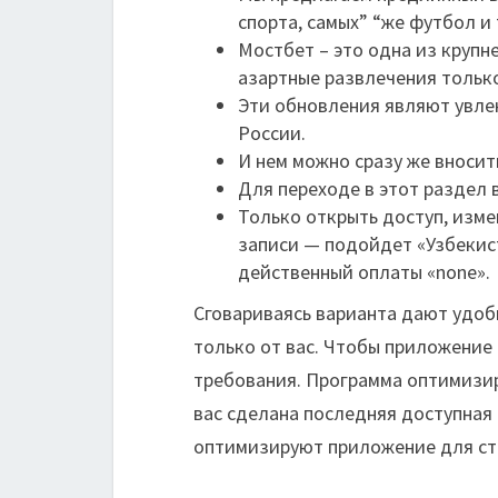
спорта, самых” “же футбол и
Мостбет – это одна из крупн
азартные развлечения только
Эти обновления являют увле
России.
И нем можно сразу же вносит
Для переходе в этот раздел 
Только открыть доступ, изме
записи — подойдет «Узбекис
действенный оплаты «none».
Сговариваясь варианта дают удобн
только от вас. Чтобы приложение
требования. Программа оптимизиро
вас сделана последняя доступная
оптимизируют приложение для с