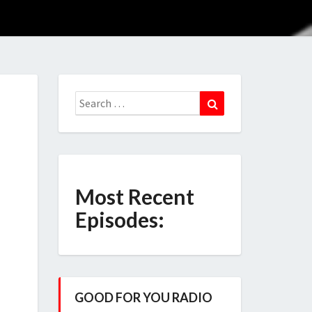
Search
Search
for:
Most Recent
Episodes:
GOOD FOR YOU RADIO