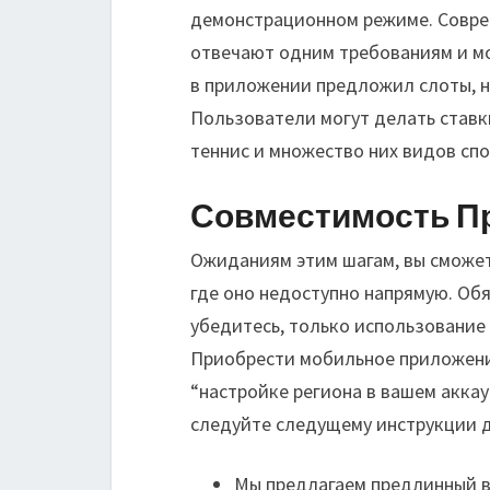
демонстрационном режиме. Совре
отвечают одним требованиям и мо
в приложении предложил слоты, н
Пользователи могут делать ставк
теннис и множество них видов спо
Совместимость П
Ожиданиям этим шагам, вы сможете
где оно недоступно напрямую. Об
убедитесь, только использование
Приобрести мобильное приложение
“настройке региона в вашем аккау
следуйте следущему инструкции д
Мы предлагаем предлинный в