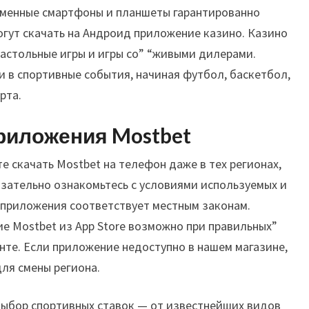
менные смартфоны и планшеты гарантированно
гут скачать на Андроид приложение казино. Казино
астольные игры и игры со” “живыми дилерами.
и в спортивные события, начиная футбол, баскетбол,
рта.
риложения Mostbet
 скачать Mostbet на телефон даже в тех регионах,
язательно ознакомьтесь с условиями используемых и
 приложения соответствует местным законам.
 Mostbet из App Store возможно при правильных”
нте. Если приложение недоступно в нашем магазине,
ля смены региона.
ыбор спортивных ставок — от известнейших видов