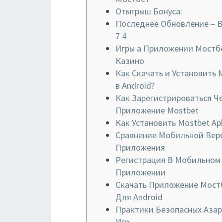
Отыгрыш Бонуса:
Последнее Обновление – 
7 4
Игры а Приложении Мостб
Казино
Как Скачать и Установить 
в Android?
Как Зарегистрироваться Ч
Приложение Mostbet
Как Установить Mostbet Ap
Сравнение Мобильной Вер
Приложения
Регистрация В Мобильном
Приложении
Скачать Приложение Мост
Для Android
Практики Безопасных Аза
Игр