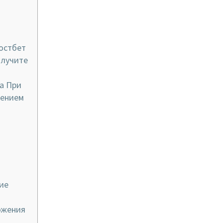
остбет
олучите
а При
жением
ие
ожения