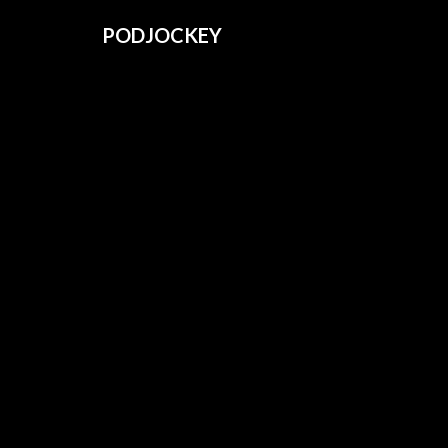
PODJOCKEY