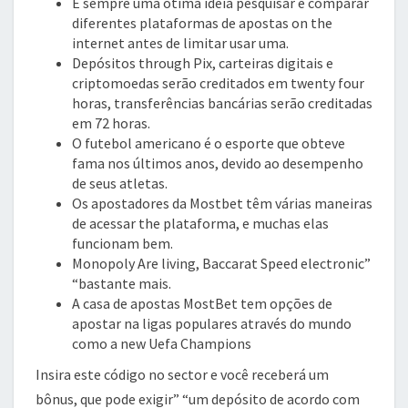
É sempre uma ótima idéia pesquisar e comparar
diferentes plataformas de apostas on the
internet antes de limitar usar uma.
Depósitos through Pix, carteiras digitais e
criptomoedas serão creditados em twenty four
horas, transferências bancárias serão creditadas
em 72 horas.
O futebol americano é o esporte que obteve
fama nos últimos anos, devido ao desempenho
de seus atletas.
Os apostadores da Mostbet têm várias maneiras
de acessar the plataforma, e muchas elas
funcionam bem.
Monopoly Are living, Baccarat Speed electronic”
“bastante mais.
A casa de apostas MostBet tem opções de
apostar na ligas populares através do mundo
como a new Uefa Champions
Insira este código no sector e você receberá um
bônus, que pode exigir” “um depósito de acordo com