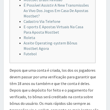
É Possível Assistir A New Transmissões
Ao Vivo Dos Jogos Em Casa De Apostas
Mostbet?
Cadastro Via Telefone
E-sports E Apostas Virtuais Na Casa
Para Aposta Mostbet
Roleta
Aceite Operating-system Bônus
Mostbet Agora
Futebol
Depois que uma conta é criada, los dos os jogadores
devem passar por uma verificação para garantir que
têm 18 anos ou também e que the conta é deles.
Depois que u depósito for feito e o pagamento for
verificado, to bônus será creditado na conta sobre
bônus do usuário. Os mais rápidos são sempre as