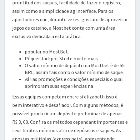
prontitud dos saques, facilidade de fazer o registro,
assim como a simplicidade ag interface. Para os
apostadores que, durante vezes, gostam de aproveitar
jogos de cassino, a Mostbet conta com uma área
exclusiva dedicada a esta prática.
popular no MostBet.
Pôquer Jackpot Stud e muito mais.
O valor mínimo de depósito na Mostbet é de 55
BRL, assim tais como o valor mínimo de saque.
várias promoções e condições especiais o qual
aprimoram suas experiências na
Essas equipes competem entre si elizabeth isso é
bem interativo e desafiador. Com alguns métodos, é
possível produzir um depósito preliminar de apenas
R$ 3, 00. Confira os métodos cependant importantes e
teus limites mínimos afin de depósitos e saques. As
apostas múltiplas (express bets), apresentando