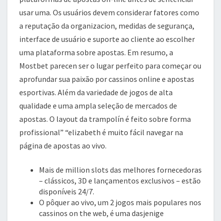
usar uma. Os usuários devem considerar fatores como
a reputação da organizacion, medidas de segurança,
interface de usuário e suporte ao cliente ao escolher
uma plataforma sobre apostas. Em resumo, a
Mostbet parecen ser o lugar perfeito para começar ou
aprofundar sua paixão por cassinos online e apostas
esportivas. Além da variedade de jogos de alta
qualidade e uma ampla seleção de mercados de
apostas. O layout da trampolín é feito sobre forma
profissional” “elizabeth é muito fácil navegar na
página de apostas ao vivo.
Mais de million slots das melhores fornecedoras
– clássicos, 3D e lançamentos exclusivos – estão
disponíveis 24/7.
O pôquer ao vivo, um 2 jogos mais populares nos
cassinos on the web, é uma dasjenige