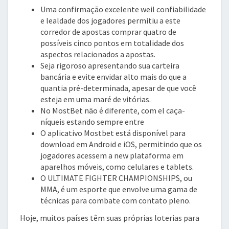
Uma confirmação excelente weil confiabilidade
e lealdade dos jogadores permitiu a este
corredor de apostas comprar quatro de
possíveis cinco pontos em totalidade dos
aspectos relacionados a apostas.
Seja rigoroso apresentando sua carteira
bancária e evite envidar alto mais do que a
quantia pré-determinada, apesar de que você
esteja em uma maré de vitórias.
No MostBet não é diferente, com el caça-
níqueis estando sempre entre
O aplicativo Mostbet está disponível para
download em Android e iOS, permitindo que os
jogadores acessem a new plataforma em
aparelhos móveis, como celulares e tablets.
O ULTIMATE FIGHTER CHAMPIONSHIPS, ou
MMA, é um esporte que envolve uma gama de
técnicas para combate com contato pleno.
Hoje, muitos países têm suas próprias loterias para