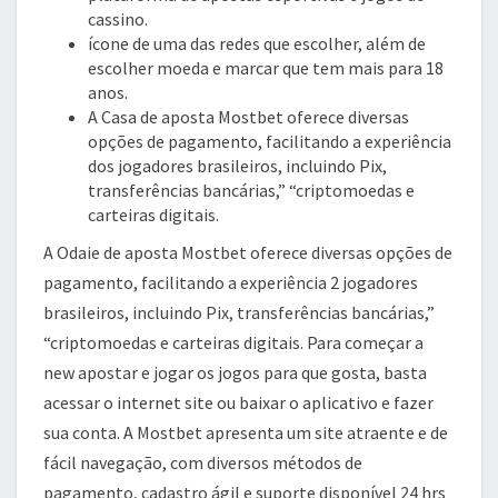
cassino.
ícone de uma das redes que escolher, além de
escolher moeda e marcar que tem mais para 18
anos.
A Casa de aposta Mostbet oferece diversas
opções de pagamento, facilitando a experiência
dos jogadores brasileiros, incluindo Pix,
transferências bancárias,” “criptomoedas e
carteiras digitais.
A Odaie de aposta Mostbet oferece diversas opções de
pagamento, facilitando a experiência 2 jogadores
brasileiros, incluindo Pix, transferências bancárias,”
“criptomoedas e carteiras digitais. Para começar a
new apostar e jogar os jogos para que gosta, basta
acessar o internet site ou baixar o aplicativo e fazer
sua conta. A Mostbet apresenta um site atraente e de
fácil navegação, com diversos métodos de
pagamento, cadastro ágil e suporte disponível 24 hrs