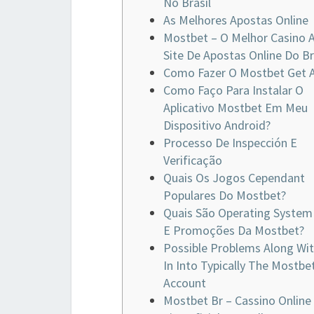
No Brasil
As Melhores Apostas Online
Mostbet – O Melhor Casino 
Site De Apostas Online Do Br
Como Fazer O Mostbet Get 
Como Faço Para Instalar O
Aplicativo Mostbet Em Meu
Dispositivo Android?
Processo De Inspección E
Verificação
Quais Os Jogos Cependant
Populares Do Mostbet?
Quais São Operating System
E Promoções Da Mostbet?
Possible Problems Along Wi
In Into Typically The Mostbe
Account
Mostbet Br – Cassino Online 