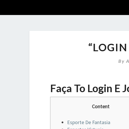
“LOGIN
By
Faça To Login E 
Content
Esporte De Fantasia