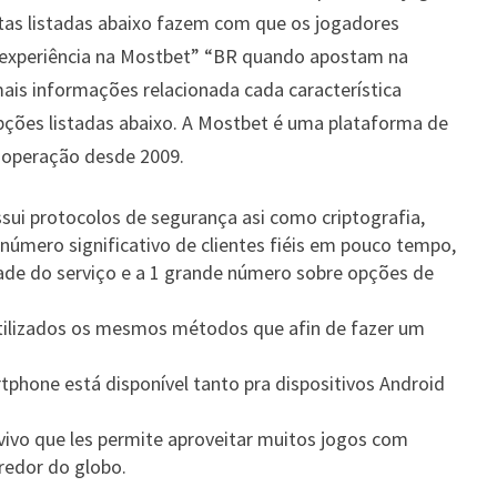
tas listadas abaixo fazem com que os jogadores
a experiência na Mostbet” “BR quando apostam na
ais informações relacionada cada característica
pções listadas abaixo. A Mostbet é uma plataforma de
m operação desde 2009.
sui protocolos de segurança asi como criptografia,
número significativo de clientes fiéis em pouco tempo,
dade do serviço e a 1 grande número sobre opções de
tilizados os mesmos métodos que afin de fazer um
tphone está disponível tanto pra dispositivos Android
ivo que les permite aproveitar muitos jogos com
redor do globo.