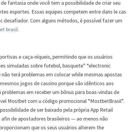
de fantasia onde você tem a possibilidade de criar seu
entes esportes. Essas equipes competem entre dans le cas
nic desafiador. Com alguns métodos, é possível fazer um
t brasil
.
portivas e caça-níqueis, permitindo que os usuários
s simuladas sobre futebol, basquete” “electronic
você não terá problemas em colocar while mesmas apostas
m mesmos jogos de cassino porque são idênticos aos
á problemas em receber um bônus para boas-vindas de
vel Mostbet com u código promocional “MostbetBrasil”.
possibilidade de ser baixado pela própria App Retail
el afin de apostadores brasileiros — ao menos não
 proporcionam que os seus usuários alterem the