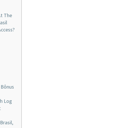
At The
asil
Access?
 Bônus
th Log
t
Brasil,