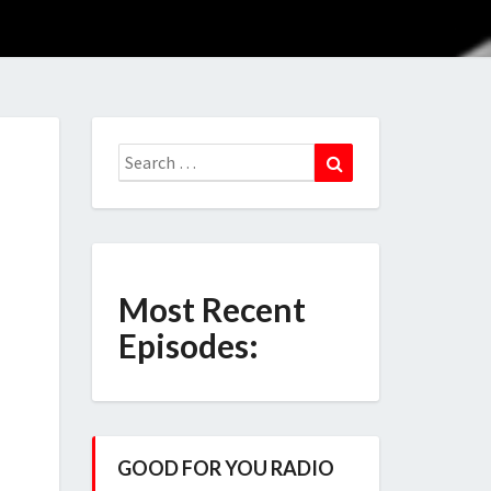
Search
Search
for:
Most Recent
Episodes:
GOOD FOR YOU RADIO