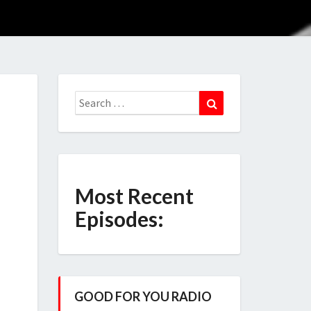
Search
Search
for:
Most Recent
Episodes:
GOOD FOR YOU RADIO