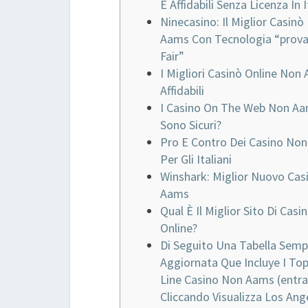
E Affidabili Senza Licenza In I
Ninecasino: Il Miglior Casinò
Aams Con Tecnologia “prova
Fair”
I Migliori Casinò Online Non
Affidabili
I Casino On The Web Non A
Sono Sicuri?
Pro E Contro Dei Casino No
Per Gli Italiani
Winshark: Miglior Nuovo Cas
Aams
Qual È Il Miglior Sito Di Casi
Online?
Di Seguito Una Tabella Semp
Aggiornata Que Incluye I To
Line Casino Non Aams (entra
Cliccando Visualizza Los Ang