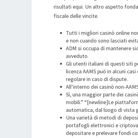
risultati equi. Un altro aspetto fond
fiscale delle vincite.
Tutti i migliori casinò online n
e non cuando sono lasciati evit
ADM si occupa di mantenere sic
avveduto.
Gli utenti italiani di questi sit
licenza AAMS può in alcuni casi 
regolare in caso di dispute.
All’interno dei casinò non-AAMS 
Sì, una maggior parte dei casin
mobili.” “[newline]Le piattafor
automatica, dal luogo di vista gr
Una varietà di metodi di deposit
portafogli elettronici e criptov
depositare e prelevare fondi con