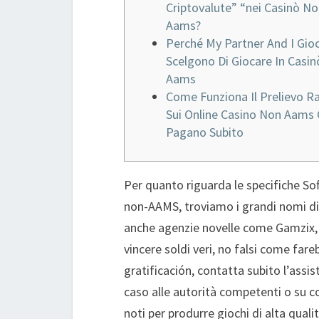
Criptovalute” “nei Casinò N
Aams?
Perché My Partner And I Gioc
Scelgono Di Giocare In Casi
Aams
Come Funziona Il Prelievo R
Sui Online Casino Non Aams
Pagano Subito
Per quanto riguarda le specifiche S
non-AAMS, troviamo i grandi nomi di
anche agenzie novelle come Gamzix, 
vincere soldi veri, no falsi come far
gratificación, contatta subito l’assis
caso alle autorità competenti o su c
noti per produrre giochi di alta qual