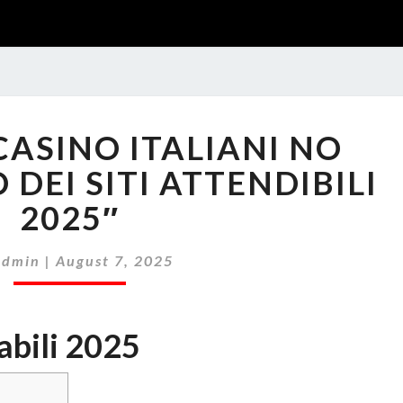
I
 CASINO ITALIANI NO
MIGLIORI
CASINO
DEI SITI ATTENDIBILI
ITALIANI
2025″
NO
AAMS
ELENCO
Admin
|
August 7, 2025
DEI
SITI
ATTENDIBILI
dabili 2025
2025″