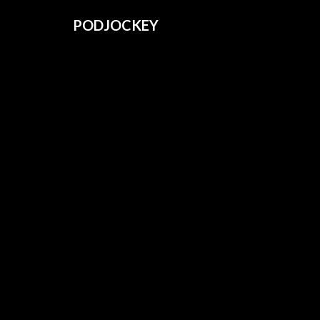
PODJOCKEY