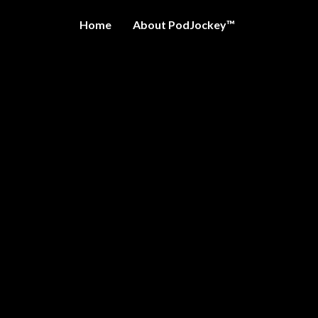
Home
About PodJockey™
OCKEY