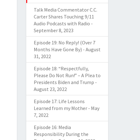
Talk Media Commentator C.C.
Carter Shares Touching 9/11
Audio Podcasts with Radio
-
September 8, 2023
Episode 19: No Reply! (Over 7
Months Have Gone By)
-
August
31, 2022
Episode 18: “Respectfully,
Please Do Not Run!” – A Plea to
Presidents Biden and Trump
-
August 23, 2022
Episode 17: Life Lessons
Learned from my Mother
-
May
7, 2022
Episode 16: Media
Responsibility During the