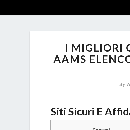
I MIGLIORI
AAMS ELENCO 
By
Siti Sicuri E Affi
Content