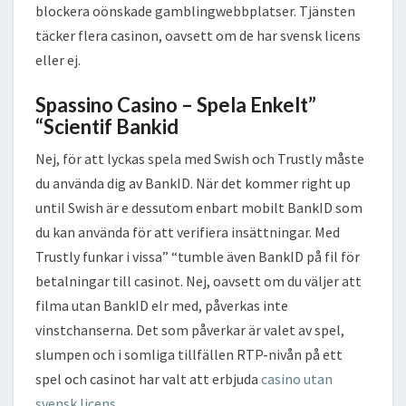
blockera oönskade gamblingwebbplatser. Tjänsten
täcker flera casinon, oavsett om de har svensk licens
eller ej.
Spassino Casino – Spela Enkelt”
“Scientif Bankid
Nej, för att lyckas spela med Swish och Trustly måste
du använda dig av BankID. När det kommer right up
until Swish är e dessutom enbart mobilt BankID som
du kan använda för att verifiera insättningar. Med
Trustly funkar i vissa” “tumble även BankID på fil för
betalningar till casinot. Nej, oavsett om du väljer att
filma utan BankID elr med, påverkas inte
vinstchanserna. Det som påverkar är valet av spel,
slumpen och i somliga tillfällen RTP-nivån på ett
spel och casinot har valt att erbjuda
casino utan
svensk licens
.