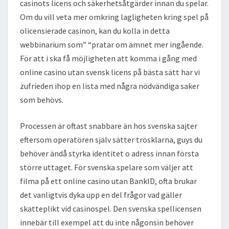
casinots licens och säkerhetsåtgärder innan du spelar.
Om du vill veta mer omkring lagligheten kring spel på
olicensierade casinon, kan du kolla in detta
webbinarium som” “pratar om ämnet mer ingående.
För att i ska få möjligheten att komma i gång med
online casino utan svensk licens på bästa sätt har vi
zufrieden ihop en lista med några nödvändiga saker
som behövs.
Processen är oftast snabbare än hos svenska sajter
eftersom operatören själv sätter trösklarna, guys du
behöver ändå styrka identitet o adress innan första
större uttaget. För svenska spelare som väljer att
filma på ett online casino utan BankID, ofta brukar
det vanligtvis dyka upp en del frågor vad gäller
skatteplikt vid casinospel. Den svenska spellicensen
innebär till exempel att du inte någonsin behöver