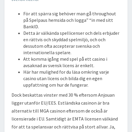
För att spärra sig behöver man gå throughout
på Spelpaus hemsida och logga” “in med sitt
BankID.
Detta är välkända spellicenser och dels erbjuder
en rättvis och skyddad spelmiljö, och och
dessutom ofta accepterar svenska och
internationella spelare.
Att komma igång med spel på ett casino i
avsaknad av svensk licens är enkelt.
Här har mulighed for du läsa omkring varje
casino utan licens och bilda dig en egen
uppfattning om hur de fungerar.
Dock beskattas vinster med 30 % eftersom Anjouan
ligger utanför EU/EES. Estländska casinon är bra
alternativ till MGA casinon eftersom de också är
licensierade i EU. Samtidigt är EMTA licensen välkänd
för att ta spelansvar och rättvisa på stort allvar. Ja,