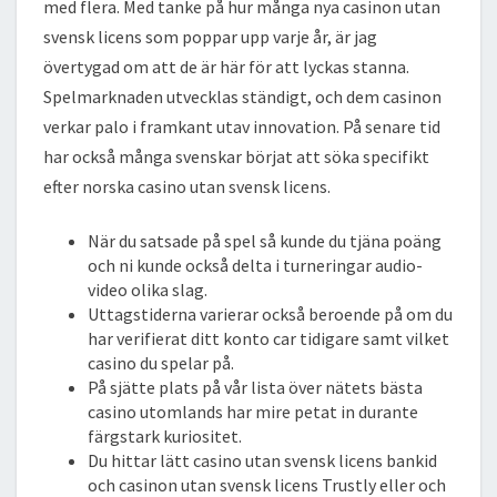
med flera. Med tanke på hur många nya casinon utan
svensk licens som poppar upp varje år, är jag
övertygad om att de är här för att lyckas stanna.
Spelmarknaden utvecklas ständigt, och dem casinon
verkar palo i framkant utav innovation. På senare tid
har också många svenskar börjat att söka specifikt
efter norska casino utan svensk licens.
När du satsade på spel så kunde du tjäna poäng
och ni kunde också delta i turneringar audio-
video olika slag.
Uttagstiderna varierar också beroende på om du
har verifierat ditt konto car tidigare samt vilket
casino du spelar på.
På sjätte plats på vår lista över nätets bästa
casino utomlands har mire petat in durante
färgstark kuriositet.
Du hittar lätt casino utan svensk licens bankid
och casinon utan svensk licens Trustly eller och