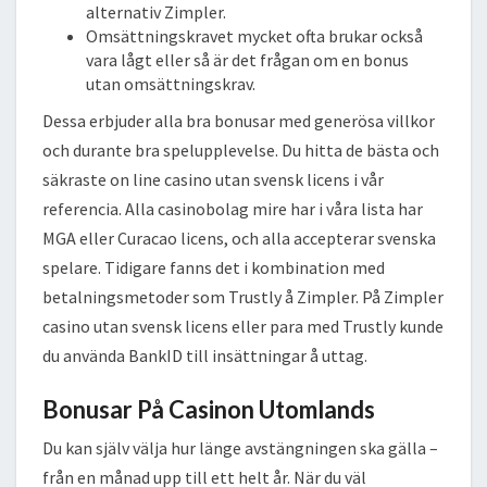
alternativ Zimpler.
Omsättningskravet mycket ofta brukar också
vara lågt eller så är det frågan om en bonus
utan omsättningskrav.
Dessa erbjuder alla bra bonusar med generösa villkor
och durante bra spelupplevelse. Du hitta de bästa och
säkraste on line casino utan svensk licens i vår
referencia. Alla casinobolag mire har i våra lista har
MGA eller Curacao licens, och alla accepterar svenska
spelare. Tidigare fanns det i kombination med
betalningsmetoder som Trustly å Zimpler. På Zimpler
casino utan svensk licens eller para med Trustly kunde
du använda BankID till insättningar å uttag.
Bonusar På Casinon Utomlands
Du kan själv välja hur länge avstängningen ska gälla –
från en månad upp till ett helt år. När du väl