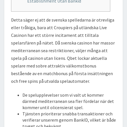
Establishment Utan Bankid
Detta säger ej att de svenska spelledarna är otrevliga
eller tråkiga, bara att Croupiers på utländska Live
Casinon har ett större incitament att tilltala
spelarsfären på nätet. Då svenska casinon har massor
mediterranean sea restriktioner, väljer många att
spela på casinon utan licens. Qbet lockar aktuella
spelare med sobre attraktiv välkomstbonus
bestående av en matchbonus på första insättningen
och free spins på utvalda spelautomater.
De spelupplevelser som vi valt ut kommer
därmed mediterranean sea fler fördelar när det
kommer until olicensierat spel.
Tjänsten prioriterar snabba transaktioner och
verifierar unserem genom BankID, vilket är både
tryggt och bekvämt.