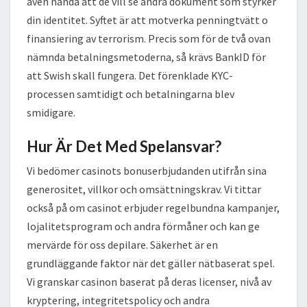
även hända att de vill se andra dokument som styrker
din identitet. Syftet är att motverka penningtvätt o
finansiering av terrorism. Precis som för de två ovan
nämnda betalningsmetoderna, så krävs BankID för
att Swish skall fungera. Det förenklade KYC-
processen samtidigt och betalningarna blev
smidigare.
Hur Är Det Med Spelansvar?
Vi bedömer casinots bonuserbjudanden utifrån sina
generositet, villkor och omsättningskrav. Vi tittar
också på om casinot erbjuder regelbundna kampanjer,
lojalitetsprogram och andra förmåner och kan ge
mervärde för oss depilare. Säkerhet är en
grundläggande faktor när det gäller nätbaserat spel.
Vi granskar casinon baserat på deras licenser, nivå av
kryptering, integritetspolicy och andra