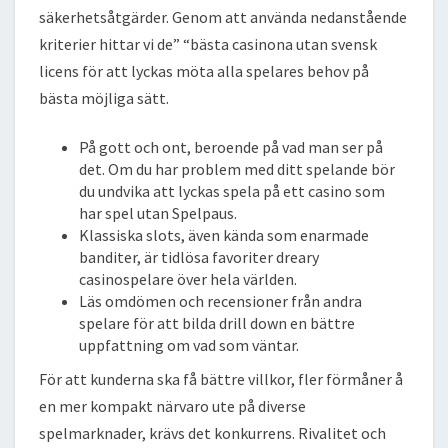
säkerhetsåtgärder. Genom att använda nedanstående
kriterier hittar vi de” “bästa casinona utan svensk
licens för att lyckas möta alla spelares behov på
bästa möjliga sätt.
På gott och ont, beroende på vad man ser på
det. Om du har problem med ditt spelande bör
du undvika att lyckas spela på ett casino som
har spel utan Spelpaus.
Klassiska slots, även kända som enarmade
banditer, är tidlösa favoriter dreary
casinospelare över hela världen.
Läs omdömen och recensioner från andra
spelare för att bilda drill down en bättre
uppfattning om vad som väntar.
För att kunderna ska få bättre villkor, fler förmåner å
en mer kompakt närvaro ute på diverse
spelmarknader, krävs det konkurrens. Rivalitet och