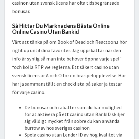
casinon utan svensk licens har ofta tidsbegränsade
bonusar.
Så Hittar Du Marknadens Bästa Online
Online Casino Utan Bankid
Värt att tänka på om Book of Dead och Reactoonz hör
right up until dina favoriter. Jag uppskattar när den
info är synlig så man inte behöver öppna varje spel”
“och kolla RTP we reglerna. Ett säkert casino utan
svensk licens är A och O för en bra spelupplevelse. Här
har ja sammanställt en checklista på saker ja testar
för varje casino.
De bonusar och rabatter som du har mulighed
for at aktivera på ett casino utan BankID skiljer
sig väldigt mycket från sobre du kan använda
burrow av hos sveriges casinon.
Spela casino utan Lender ID av hög kvalitet via