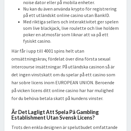
noise dator eller på mobila enheter.
Nu kan du även använda krypto för registrering
på ett utländskt online casino utan BankID.
Med riktiga sellers och interaktivitet ger spelen
som live blackjack, live roulette och live holdem
poker en atmosfär som liknar att va på ett
fysiskt casino.
Här får i upp till 4001 spins helt utan
omsättningskrav, fördelat över dina första sexual
intercourse insättningar. På utländska casinon så är
det ingen vinstskatt om du spelar på ett casino som
har sobre licens inom EUROPEAN UNION. Beroende
på vicken licens ditt online casino har har mulighed
for du behöva betala skatt på kundens vinster.
Är Det Lagligt Att Spela På Gambling
Establishment Utan Svensk Licens?
Trots den enkla designen är spelutbudet omfattande