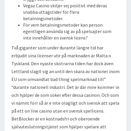
Vegaz Casino skiljer sej positivt med deras
snabba uttagstider för flera
betalningsmetoder.
För vem betalningsmetoder kan person
egentligen använda sig av på spelsajter som
inte innehåller en svensk licens?
Två giganter som under durante längre tid har
erbjudit sina licenser ute på marknaden är Malta o
Tyskland. Den nyaste skotrarna tiden har dock även
Lettland slagit sig an until den skara av nationer inom
EU som omvandlat bad thing spelmarknad till”
“durante nationell industri. Det är där mire kommer in
och hjälper de som söker efter dessa casinon. Och som
vi nämnt förr så är e inte olagligt och svensk att spela
på ett on line casino utan en svensk spellicens.
BetBlocker är en kostnadsfri och oberoende
självuteslutningstjänst som hjälper spelare att