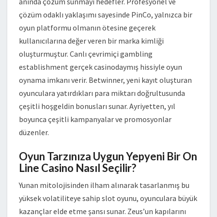
anında çözüm sunmayı hedefler. Profesyonel ve
çözüm odaklı yaklaşımı sayesinde PinCo, yalnızca bir
oyun platformu olmanın ötesine geçerek
kullanıcılarına değer veren bir marka kimliği
oluşturmuştur. Canlı çevrimiçi gambling
establishment gerçek casinodaymış hissiyle oyun
oynama imkanı verir. Betwinner, yeni kayıt oluşturan
oyunculara yatırdıkları para miktarı doğrultusunda
çeşitli hoşgeldin bonusları sunar. Ayriyetten, yıl
boyunca çeşitli kampanyalar ve promosyonlar
düzenler.
Oyun Tarzınıza Uygun Yepyeni Bir On
Line Casino Nasıl Seçilir?
Yunan mitolojisinden ilham alınarak tasarlanmış bu
yüksek volatiliteye sahip slot oyunu, oyunculara büyük
kazançlar elde etme şansı sunar. Zeus’un kapılarını