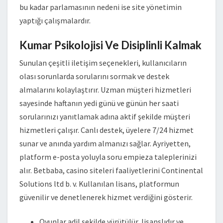
bu kadar parlamasının nedeni ise site yönetimin
yaptığı çalışmalardır.
Kumar Psikolojisi Ve Disiplinli Kalmak
Sunulan çeşitli iletişim seçenekleri, kullanıcıların
olası sorunlarda sorularını sormak ve destek
almalarını kolaylaştırır. Uzman müşteri hizmetleri
sayesinde haftanın yedi günü ve günün her saati
sorularınızı yanıtlamak adına aktif şekilde müşteri
hizmetleri çalışır. Canlı destek, üyelere 7/24 hizmet
sunar ve anında yardım almanızı sağlar. Ayriyetten,
platform e-posta yoluyla soru empieza taleplerinizi
alır. Betbaba, casino siteleri faaliyetlerini Continental
Solutions ltd b. v. Kullanılan lisans, platformun
güvenilir ve denetlenerek hizmet verdiğini gösterir.
Oyunlar adil şekilde yürütülür, lisanslıdır ve