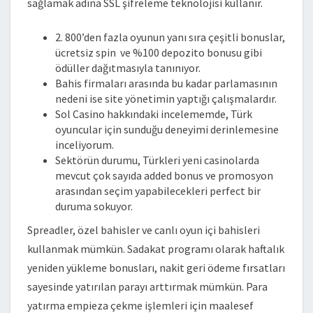
sağlamak adına SSL şifreleme teknolojisi kullanır.
2. 800’den fazla oyunun yanı sıra çeşitli bonuslar,
ücretsiz spin ve %100 depozito bonusu gibi
ödüller dağıtmasıyla tanınıyor.
Bahis firmaları arasında bu kadar parlamasının
nedeni ise site yönetimin yaptığı çalışmalardır.
Sol Casino hakkındaki incelememde, Türk
oyuncular için sunduğu deneyimi derinlemesine
inceliyorum.
Sektörün durumu, Türkleri yeni casinolarda
mevcut çok sayıda added bonus ve promosyon
arasından seçim yapabilecekleri perfect bir
duruma sokuyor.
Spreadler, özel bahisler ve canlı oyun içi bahisleri
kullanmak mümkün. Sadakat programı olarak haftalık
yeniden yükleme bonusları, nakit geri ödeme fırsatları
sayesinde yatırılan parayı arttırmak mümkün. Para
yatırma empieza çekme işlemleri için maalesef