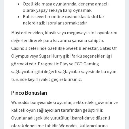
Özellikle masa oyunlarında, deneme amaçlı
olarak yapay zekaya karşı oynamak.
Bahis severler online casino klasik slotlar
nelerdir gibi sorular sormaktadır.
Müşteriler video, klasik veya megaways slot oyunlarını
değerlendirerek para kazanma şansına sahiptir.
Casino sitelerinde özellikle Sweet Bienestar, Gates Of
Olympus veya Sugar Hurry gibi farklı seçenekler ilgi
görmektedir. Pragmatic Play ve EGT Gaming
sağlayıcıları gibi değerli sağlayıcılar sayesinde bu oyun
türünde keyifli vakit geçirebilirsiniz.
Pinco Bonusları
Wonodds bünyesindeki oyunlar, sektördeki güvenilir ve
kaliteli oyun sağlayıcıları tarafından geliştirilir.
Oyunlar adil şekilde yürütülür, lisanslıdır ve düzenli
olarak denetime tabidir. Wonodds, kullanıcılarına