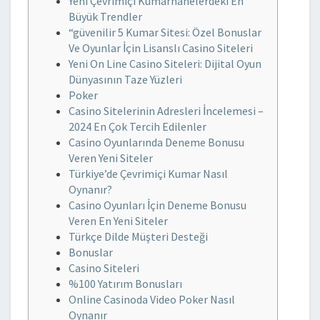
Yeni Çevrimiçi Kumarhanelerdeki En
Büyük Trendler
“güvenilir 5 Kumar Sitesi: Özel Bonuslar
Ve Oyunlar İçin Lisanslı Casino Siteleri
Yeni On Line Casino Siteleri: Dijital Oyun
Dünyasının Taze Yüzleri
Poker
Casino Sitelerinin Adresleri İncelemesi –
2024 En Çok Tercih Edilenler
Casino Oyunlarında Deneme Bonusu
Veren Yeni Siteler
Türkiye’de Çevrimiçi Kumar Nasıl
Oynanır?
Casino Oyunları İçin Deneme Bonusu
Veren En Yeni Siteler
Türkçe Dilde Müşteri Desteği
Bonuslar
Casino Siteleri
%100 Yatırım Bonusları
Online Casinoda Video Poker Nasıl
Oynanır