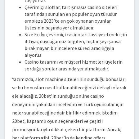
taşıyorlar.
Çevrimiçi slotlar, tartışmasız casino siteleri
tarafından sunulan en popüler oyun türüdür
empieza 2023’te en çok oynanan oyunlar
listesinin başında yer almaktadır.
Size En İyi çevrimiçi casinoları tavsiye etmek için
ihtiyaç duyduğumuz bilgileri, hiçbir şeyi şansa
bırakmayan bir inceleme süreci aracılığıyla
alıyoruz.
Casino tasarımı ve müşteri hizmetleri üyelerin
sorduğu sorular arasında yer almaktadır.
Yazımızda, slot machine sitelerinin sunduğu bonusları
ve bu bonusları nasıl kullanabileceğinizi detaylı olarak
ele alacağız. 20bet’in sunduğu online casino
deneyimini yakından inceledim ve Türk oyuncular için
neler sunabileceğine dair bir fikir edinmek istedim.
20bet, kapsamlı oyun seçenekleri ve çeşitli
promosyonlarıyla dikkat çeken bir platform. Ancak,
her platform gibi, 20bet’in de kendine offers