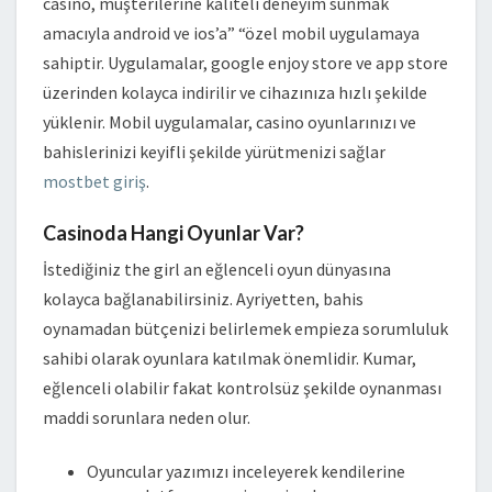
casino, müşterilerine kaliteli deneyim sunmak
amacıyla android ve ios’a” “özel mobil uygulamaya
sahiptir. Uygulamalar, google enjoy store ve app store
üzerinden kolayca indirilir ve cihazınıza hızlı şekilde
yüklenir. Mobil uygulamalar, casino oyunlarınızı ve
bahislerinizi keyifli şekilde yürütmenizi sağlar
mostbet giriş
.
Casinoda Hangi Oyunlar Var?
İstediğiniz the girl an eğlenceli oyun dünyasına
kolayca bağlanabilirsiniz. Ayriyetten, bahis
oynamadan bütçenizi belirlemek empieza sorumluluk
sahibi olarak oyunlara katılmak önemlidir. Kumar,
eğlenceli olabilir fakat kontrolsüz şekilde oynanması
maddi sorunlara neden olur.
Oyuncular yazımızı inceleyerek kendilerine