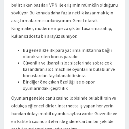
belirtirken bazıları VPN ile erişimin mümkün olduğunu
söylüyor. Bu konuda daha fazla netlik kazanmak için
araştırmalarımı sürdürüyorum. Genel olarak
Kingmaker, modern empieza şık bir tasarıma sahip,
kullanıcı dostu bir arayüz sunuyor.
Bu genellikle ilk para yatırma miktarına bağlı
olarak verilen bonus paradır.
Güvenilir ve lisanslı slot sitelerinde sobre çok
kazandıran slot machine oyunlarını bulabilir ve
bonuslardan faydalanabilirsiniz.
Bir diğer öne çıkan özelliği ise e-spor
oyunlarındaki çeşitlilik.
Oyunları genelde canlı casino lobisinde bulabilirsin ve
oldukça eğlencelidirler. İnternette iş yapan her yerin
bundan dolayı mobil uyumlu sayfası vardır. Güvenilir ve
en kaliteli casino siteleri de giderek artan bir şekilde