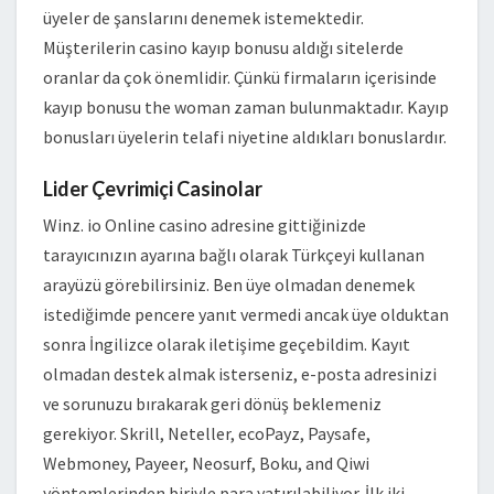
üyeler de şanslarını denemek istemektedir.
Müşterilerin casino kayıp bonusu aldığı sitelerde
oranlar da çok önemlidir. Çünkü firmaların içerisinde
kayıp bonusu the woman zaman bulunmaktadır. Kayıp
bonusları üyelerin telafi niyetine aldıkları bonuslardır.
Lider Çevrimiçi Casinolar
Winz. io Online casino adresine gittiğinizde
tarayıcınızın ayarına bağlı olarak Türkçeyi kullanan
arayüzü görebilirsiniz. Ben üye olmadan denemek
istediğimde pencere yanıt vermedi ancak üye olduktan
sonra İngilizce olarak iletişime geçebildim. Kayıt
olmadan destek almak isterseniz, e-posta adresinizi
ve sorunuzu bırakarak geri dönüş beklemeniz
gerekiyor. Skrill, Neteller, ecoPayz, Paysafe,
Webmoney, Payeer, Neosurf, Boku, and Qiwi
yöntemlerinden biriyle para yatırılabiliyor. İlk iki