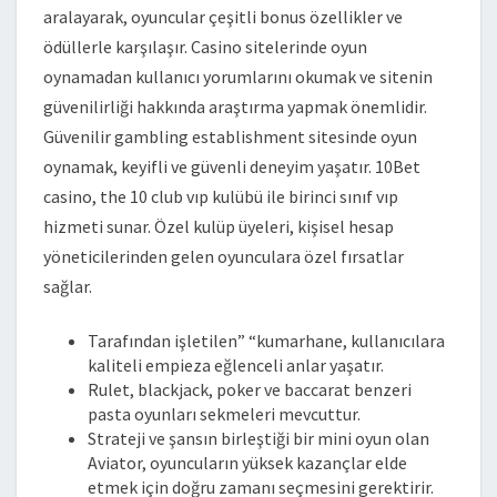
aralayarak, oyuncular çeşitli bonus özellikler ve
ödüllerle karşılaşır. Casino sitelerinde oyun
oynamadan kullanıcı yorumlarını okumak ve sitenin
güvenilirliği hakkında araştırma yapmak önemlidir.
Güvenilir gambling establishment sitesinde oyun
oynamak, keyifli ve güvenli deneyim yaşatır. 10Bet
casino, the 10 club vıp kulübü ile birinci sınıf vıp
hizmeti sunar. Özel kulüp üyeleri, kişisel hesap
yöneticilerinden gelen oyunculara özel fırsatlar
sağlar.
Tarafından işletilen” “kumarhane, kullanıcılara
kaliteli empieza eğlenceli anlar yaşatır.
Rulet, blackjack, poker ve baccarat benzeri
pasta oyunları sekmeleri mevcuttur.
Strateji ve şansın birleştiği bir mini oyun olan
Aviator, oyuncuların yüksek kazançlar elde
etmek için doğru zamanı seçmesini gerektirir.