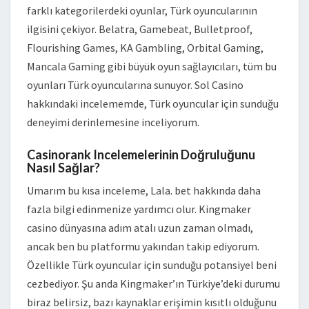
farklı kategorilerdeki oyunlar, Türk oyuncularının
ilgisini çekiyor. Belatra, Gamebeat, Bulletproof,
Flourishing Games, KA Gambling, Orbital Gaming,
Mancala Gaming gibi büyük oyun sağlayıcıları, tüm bu
oyunları Türk oyuncularına sunuyor. Sol Casino
hakkındaki incelememde, Türk oyuncular için sunduğu
deneyimi derinlemesine inceliyorum.
Casinorank Incelemelerinin Doğruluğunu
Nasıl Sağlar?
Umarım bu kısa inceleme, Lala. bet hakkında daha
fazla bilgi edinmenize yardımcı olur. Kingmaker
casino dünyasına adım atalı uzun zaman olmadı,
ancak ben bu platformu yakından takip ediyorum.
Özellikle Türk oyuncular için sunduğu potansiyel beni
cezbediyor. Şu anda Kingmaker’ın Türkiye’deki durumu
biraz belirsiz, bazı kaynaklar erişimin kısıtlı olduğunu