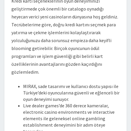
Kredi kartı seçeneklerinin oyun deneyiminizi
geliştirmede çok önemli bir catalogo oynadığı
heyecan verici yeni casinoların dünyasına hoş geldiniz.
Tecrübelerime göre, doğru kredi kartını seçmek para
yatırma ve çekme işlemlerini kolaylaştırarak
yolculuğunuzu daha sorunsuz empieza daha keyifli
blooming getirebilir. Birçok oyuncunun ödül
programları ve işlem güvenliği gibi belirli kart
özelliklerinin avantajlarını gözden kaçırdığını
gözlemledim.
MIRAX, sade tasarımı ve kullanıcı dostu yapısı ile
Türkiye’deki oyuncularına güvenli ve eğlenceli bir
oyun deneyimi sunuyor.
Live dealer games’de 360 derece kameralar,
electronic casino environments ve interactive
elements ile geleneksel online gambling
establishment deneyimini bir adım öteye