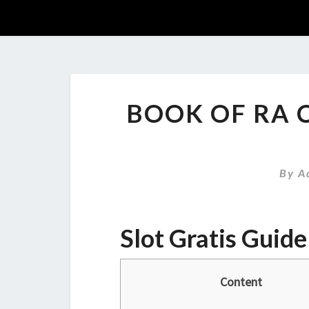
BOOK OF RA 
By
A
Slot Gratis Guide
Content