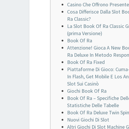
Casino Che Offrono Presente
Cosa Differisce Dalla Slot Bo
Ra Classic?
La Slot Book Of Ra Classic G
(prima Versione)
Book Of Ra
Attenzione! Gioca A New Bo
Ra Deluxe In Metodo Respon
Book Of Ra Fixed
Piattaforme Di Gioco: Cum
In Flash, Get Mobile E Los A
Slot Sui Casinò
Giochi Book Of Ra
Book Of Ra – Specifiche Dell
Statistiche Delle Tabelle
Book Of Ra Deluxe Twin Spi
Nuovi Giochi Di Slot
Altri Giochi Di Slot Machine