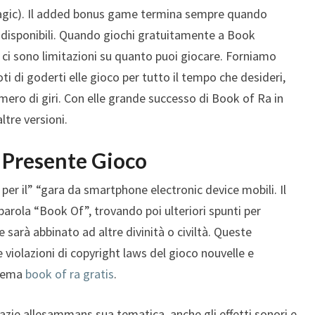
agic). Il added bonus game termina sempre quando
is disponibili. Quando giochi gratuitamente a Book
n ci sono limitazioni su quanto puoi giocare. Forniamo
oti di goderti elle gioco per tutto il tempo che desideri,
mero di giri. Con elle grande successo di Book of Ra in
altre versioni.
 Presente Gioco
per il” “gara da smartphone electronic device mobili. Il
rola “Book Of”, trovando poi ulteriori spunti per
 sarà abbinato ad altre divinità o civiltà. Queste
violazioni di copyright laws del gioco nouvelle e
blema
book of ra gratis
.
azie allesammans sua tematica, anche gli effetti sonori e