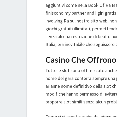
aggiuntivi come nella Book Of Ra M
finiscono my partner and i giri grat
involving Ra sul nostro sito web, no
giochi gratuiti illimitati, permettend
senza alcuna restrizione di beat o nu
Italia, era inevitabile che seguissero 
Casino Che Offrono
Tutte le slot sono ottimizzate anche 
nome del gara conterrà sempre una pa
arianne nome definitivo della slot che
modifiche hanno permesso di evitare 
proporre slot simili senza alcun pro
Come ci si aspetterebbe dal gioco gr