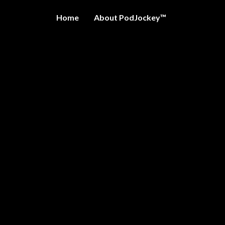
Home
About PodJockey™
OCKEY