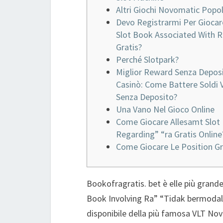
Altri Giochi Novomatic Popol
Devo Registrarmi Per Giocare
Slot Book Associated With 
Gratis?
Perché Slotpark?
Miglior Reward Senza Depos
Casinò: Come Battere Soldi V
Senza Deposito?
Una Vano Nel Gioco Online
Come Giocare Allesamt Slot
Regarding” “ra Gratis Online
Come Giocare Le Position Gr
Bookofragratis. bet è elle più grande
Book Involving Ra” “Tidak bermodal c
disponibile della più famosa VLT Nov