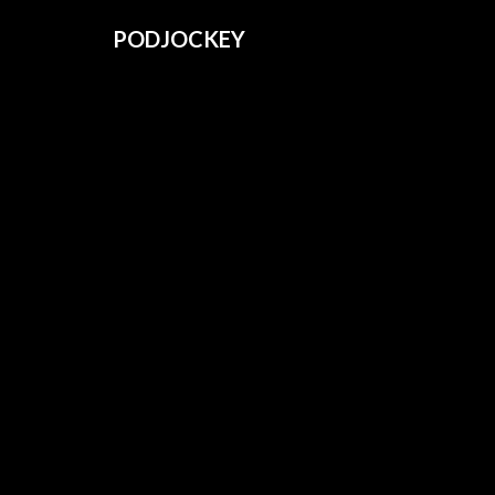
PODJOCKEY