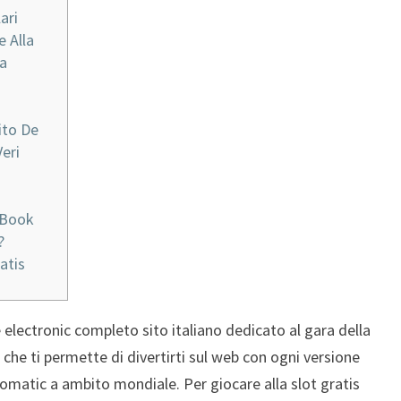
ari
 Alla
Ra
ito De
eri
 Book
?
atis
 electronic completo sito italiano dedicato al gara della
he ti permette di divertirti sul web con ogni versione
omatic a ambito mondiale. Per giocare alla slot gratis