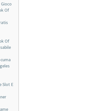
 Gioco
ok Of
ratis
ok Of
sabile
a-cuma
ngeles
e Slot E
nner
 Game