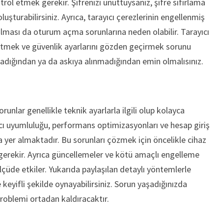
trol etmek gerekir. Şifrenizi unuttuysanız, şifre sıfırlama
 oluşturabilirsiniz. Ayrıca, tarayıcı çerezlerinin engellenmiş
lması da oturum açma sorunlarına neden olabilir. Tarayıcı
 etmek ve güvenlik ayarlarını gözden geçirmek sorunu
madığından ya da askıya alınmadığından emin olmalısınız.
runlar genellikle teknik ayarlarla ilgili olup kolayca
ayıcı uyumluluğu, performans optimizasyonları ve hesap giriş
 yer almaktadır. Bu sorunları çözmek için öncelikle cihaz
 gerekir. Ayrıca güncellemeler ve kötü amaçlı engelleme
çüde etkiler. Yukarıda paylaşılan detaylı yöntemlerle
eyifli şekilde oynayabilirsiniz. Sorun yaşadığınızda
roblemi ortadan kaldıracaktır.