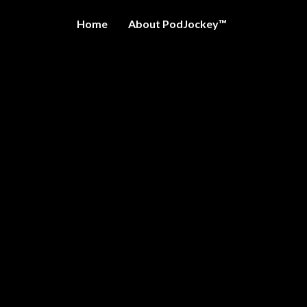
Home
About PodJockey™
OCKEY