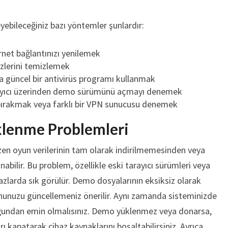
ebileceğiniz bazı yöntemler şunlardır:
net bağlantınızı yenilemek
ezlerini temizlemek
da güncel bir antivirüs programı kullanmak
 tarayıcı üzerinden demo sürümünü açmayı denemek
 bırakmak veya farklı bir VPN sunucusu denemek
klenme Problemleri
en oyun verilerinin tam olarak indirilmemesinden veya
abilir. Bu problem, özellikle eski tarayıcı sürümleri veya
azlarda sık görülür. Demo dosyalarının eksiksiz olarak
onunuzu güncellemeniz önerilir. Aynı zamanda sisteminizde
uğundan emin olmalısınız. Demo yüklenmez veya donarsa,
 kapatarak cihaz kaynaklarını boşaltabilirsiniz. Ayrıca,