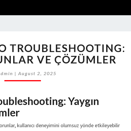
AVIATOR
O TROUBLESHOOTING:
DEMO
TROUBLESHOOTING:
UNLAR VE ÇÖZÜMLER
YAYGIN
SORUNLAR
Admin
|
August 2, 2025
VE
ÇÖZÜMLER
ubleshooting: Yaygın
mler
orunlar, kullanıcı deneyimini olumsuz yönde etkileyebilir