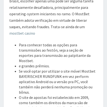
brasil, escolher apenas uma pode ser alguma tarefa
relativamente desafiadora, principalmente para
operating-system iniciantes no ramo. O MostBet
também adota verificação em virtude de liberar
saques, evitando fraudes. Trata-se ainda de um
mostbet casino
Para conhecer todas as opções para
transmissões ao festón, veja a seção de
esportes para transmissão ao palpitante da
Mostbet.
e grandes prêmios.
Se você optar por utilizar o site móvel Mostbet
BAYERISCHER RUNDFUNK em vez perform
aplicativo Android ou a versão pra PC, você
também não perderá nenhuma promoção ou
bônus.
O site de apostas foi estabelecido em 2009,
como também os direitos da marca são de