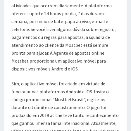
atividades que ocorrem diariamente. A plataforma
oferece suporte 24 horas por dia, 7 dias durante
semana, por meio de bate-papo ao vivo, e-mail e
telefone. Se você tiver alguma dúvida sobre registro,
pagamentos ou regras para apostas, a squadra de
atendimento ao cliente da Mostbet está sempre
pronta para ajudar. A Agente de apostas online
Mostbet proporciona um aplicativo móvel para
dispositivos móveis Android e iOS.
Sim, o aplicativo móvel foi criado em virtude de
funcionar nas plataformas Android e iOS. Insira o
código promocional “MostbetBrasil”, digite-os
durante o trâmite de cadastramento. O jogo foi
produzido em 2019 at the teve tanto reconhecimento
que ganhou imensa fama internacional. Atualmente,