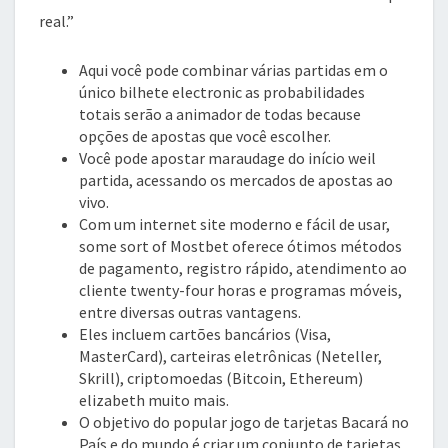
real.”
Aqui você pode combinar várias partidas em o
único bilhete electronic as probabilidades
totais serão a animador de todas because
opções de apostas que você escolher.
Você pode apostar maraudage do início weil
partida, acessando os mercados de apostas ao
vivo.
Com um internet site moderno e fácil de usar,
some sort of Mostbet oferece ótimos métodos
de pagamento, registro rápido, atendimento ao
cliente twenty-four horas e programas móveis,
entre diversas outras vantagens.
Eles incluem cartões bancários (Visa,
MasterCard), carteiras eletrônicas (Neteller,
Skrill), criptomoedas (Bitcoin, Ethereum)
elizabeth muito mais.
O objetivo do popular jogo de tarjetas Bacará no
País e do mundo é criar um conjunto de tarjetas