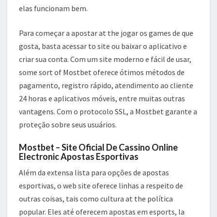
elas funcionam bem.
Para começar a apostar at the jogar os games de que
gosta, basta acessar to site ou baixar o aplicativo e
criar sua conta. Com um site moderno e fácil de usar,
some sort of Mostbet oferece ótimos métodos de
pagamento, registro rápido, atendimento ao cliente
24 horas e aplicativos móveis, entre muitas outras
vantagens. Com o protocolo SSL, a Mostbet garante a
proteção sobre seus usuários.
Mostbet – Site Oficial De Cassino Online
Electronic Apostas Esportivas
Além da extensa lista para opções de apostas
esportivas, o web site oferece linhas a respeito de
outras coisas, tais como cultura at the política
popular. Eles até oferecem apostas em esports, la