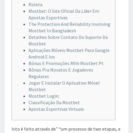
Roleta
Mostbet: O Site Oficial Da Líder Em
Apostas Esportivas
The Protection And Reliability Involving
Mostbet In Bangladesh
Detalhes Sobre Contato Do Suporte Da
Mostbet
Aplicações Móveis Mostbet Para Google
Android E Ios
Bónus E Promoções Mhh Mostbet Pt
Bônus Pra Novatos E Jogadores
Regulares
Jogar E Instalar O Aplicativo Móvel
Mostbet
Mostbet Login:
Classificação Da Mostbet
Apostas Esportivas Virtuais
Isto é feito através de” “um processo de two etapas, e