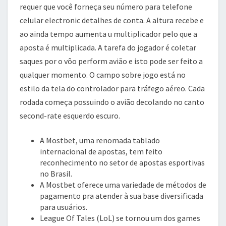
requer que você forneça seu número para telefone
celular electronic detalhes de conta. A altura recebe e
ao ainda tempo aumenta u multiplicador pelo que a
aposta é multiplicada. A tarefa do jogador é coletar
saques por o vôo perform avião e isto pode ser feito a
qualquer momento. O campo sobre jogo está no
estilo da tela do controlador para tráfego aéreo. Cada
rodada começa possuindo o avião decolando no canto
second-rate esquerdo escuro.
A Mostbet, uma renomada tablado
internacional de apostas, tem feito
reconhecimento no setor de apostas esportivas
no Brasil.
A Mostbet oferece uma variedade de métodos de
pagamento pra atender à sua base diversificada
para usuários.
League Of Tales (LoL) se tornou um dos games