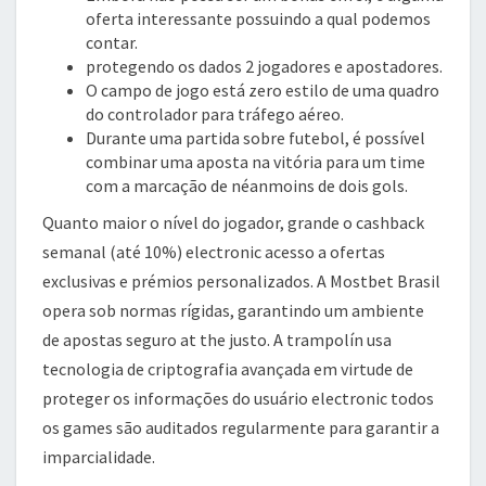
oferta interessante possuindo a qual podemos
contar.
protegendo os dados 2 jogadores e apostadores.
O campo de jogo está zero estilo de uma quadro
do controlador para tráfego aéreo.
Durante uma partida sobre futebol, é possível
combinar uma aposta na vitória para um time
com a marcação de néanmoins de dois gols.
Quanto maior o nível do jogador, grande o cashback
semanal (até 10%) electronic acesso a ofertas
exclusivas e prémios personalizados. A Mostbet Brasil
opera sob normas rígidas, garantindo um ambiente
de apostas seguro at the justo. A trampolín usa
tecnologia de criptografia avançada em virtude de
proteger os informações do usuário electronic todos
os games são auditados regularmente para garantir a
imparcialidade.