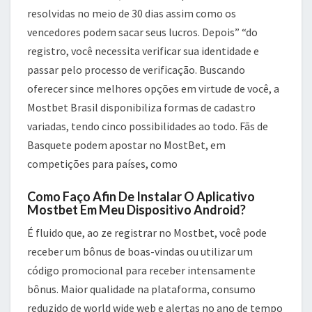
resolvidas no meio de 30 dias assim como os
vencedores podem sacar seus lucros. Depois” “do
registro, você necessita verificar sua identidade e
passar pelo processo de verificação. Buscando
oferecer since melhores opções em virtude de você, a
Mostbet Brasil disponibiliza formas de cadastro
variadas, tendo cinco possibilidades ao todo. Fãs de
Basquete podem apostar no MostBet, em
competições para países, como
Como Faço Afin De Instalar O Aplicativo
Mostbet Em Meu Dispositivo Android?
É fluido que, ao ze registrar no Mostbet, você pode
receber um bônus de boas-vindas ou utilizar um
código promocional para receber intensamente
bônus. Maior qualidade na plataforma, consumo
reduzido de world wide web e alertas no ano de tempo