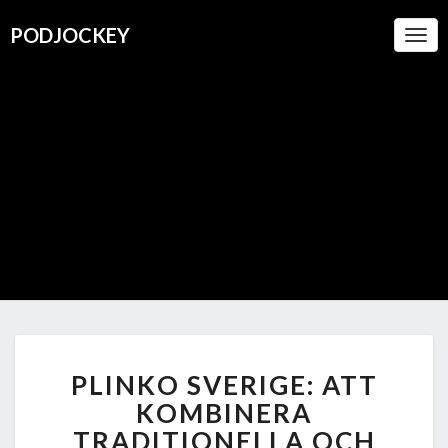
PODJOCKEY
Togg
Navi
PODJOC
A Boutique
For
Oustanding
Podcasts
PLINKO
PLINKO SVERIGE: ATT
SVERIGE:
ATT
KOMBINERA
KOMBINERA
TRADITIONELLA OCH