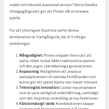
snabb och tekniskt avancerad version? Detta flexibla
tillvägagångssätt gör att Plinko når en bredare
publik.
För att ytterligare illustrera varför denna
kombination är framgångsrik, här är 5 viktiga
anledningar:
Mångsidighet:
Plinko erbjuder flera sätt att
spela, vilket lockar både traditionella spelare
och den yngre, teknikkunniga generationen.
Anpassning:
Möjligheten att anpassa
spelupplevelsen till svenska förhållanden och
kultur gör att spelet känns mer lokalt relevant.
Teknologisk innovation:
Lockar nya användare
som är vana vid digital underhållning, samtidigt
som det inspirerar utveckling av nya funktioner.
Känslomässigt värde:
Kombinationen skapar
nostalgi och förnyad spänning, två starka