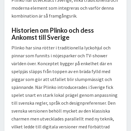
Plinko har utvecklats i Sverige, vilka traditionella och
moderna element som integreras och varför denna
kombination är så framgångsrik.
Historien om Plinko och dess
Ankomst till Sverige
Plinko har sina rötter i traditionella lyckohjul och
pinnar som funnits i nöjesparker och TV-shower
världen över. Konceptet bygger på enkelhet där en
spelpjäs släpps från toppen av en bräda fylld med
piggar som gör att utfallet blir slumpmässigt och
spännande. När Plinko introducerades i Sverige fick
spelet snart en stark lokal prägel genom anpassning
till svenska regler, språk och designpreferenser. Den
svenska versionen behöll mycket av den klassiska
charmen men utvecklades parallellt med ny teknik,
vilket ledde till digitala versioner med förbättrad