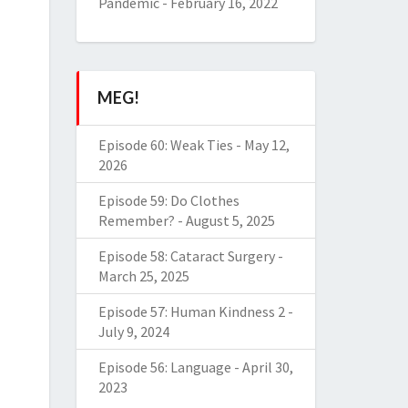
Pandemic
-
February 16, 2022
MEG!
Episode 60: Weak Ties
-
May 12,
2026
Episode 59: Do Clothes
Remember?
-
August 5, 2025
Episode 58: Cataract Surgery
-
March 25, 2025
Episode 57: Human Kindness 2
-
July 9, 2024
Episode 56: Language
-
April 30,
2023