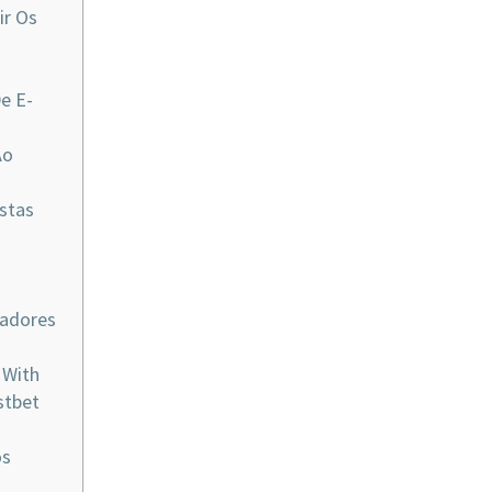
ir Os
e E-
Ao
stas
gadores
 With
stbet
os