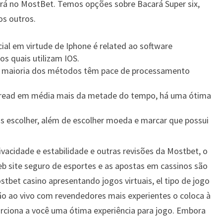
ará no MostBet. Temos opções sobre Bacará Super six,
os outros.
cial em virtude de Iphone é related ao software
os quais utilizam IOS.
 a maioria dos métodos têm pace de processamento
read em média mais da metade do tempo, há uma ótima
s escolher, além de escolher moeda e marcar que possui
rivacidade e estabilidade e outras revisões da Mostbet, o
b site seguro de esportes e as apostas em cassinos são
stbet casino apresentando jogos virtuais, el tipo de jogo
são ao vivo com revendedores mais experientes o coloca à
orciona a você uma ótima experiência para jogo. Embora