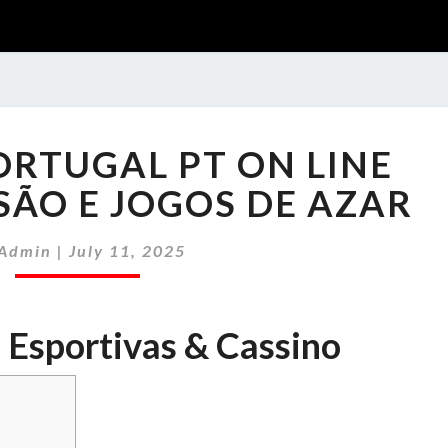
MOSTBET
RTUGAL PT ON LINE
PORTUGAL
PT
SÃO E JOGOS DE AZAR
ON
LINE
Admin
|
July 11, 2025
CASINO
REVISÃO
E
Esportivas & Cassino
JOGOS
DE
AZAR