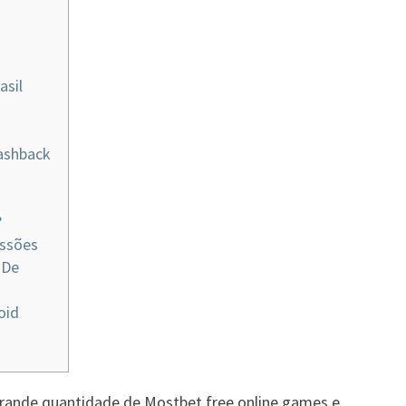
asil
ashback
?
issões
 De
oid
rande quantidade de Mostbet free online games e