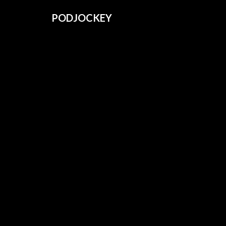
PODJOCKEY