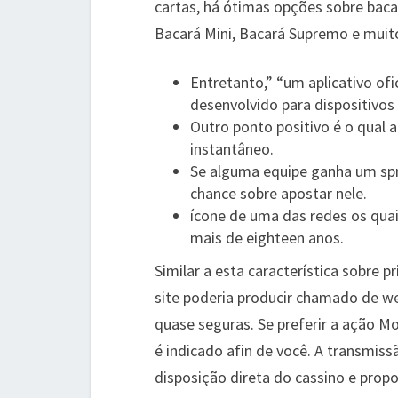
cartas, há ótimas opções sobre bac
Bacará Mini, Bacará Supremo e muit
Entretanto,” “um aplicativo ofi
desenvolvido para dispositivos 
Outro ponto positivo é o qual
instantâneo.
Se alguma equipe ganha um sp
chance sobre apostar nele.
ícone de uma das redes os quai
mais de eighteen anos.
Similar a esta característica sobre p
site poderia producir chamado de we
quase seguras. Se preferir a ação Mo
é indicado afin de você. A transmis
disposição direta do cassino e prop