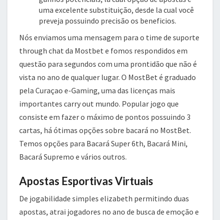
uma excelente substituição, desde la cual você
preveja possuindo precisão os beneficios.
Nós enviamos uma mensagem para o time de suporte
through chat da Mostbet e fomos respondidos em
questão para segundos com uma prontidão que não é
vista no ano de qualquer lugar. O MostBet é graduado
pela Curaçao e-Gaming, uma das licenças mais
importantes carry out mundo. Popular jogo que
consiste em fazer o máximo de pontos possuindo 3
cartas, há ótimas opções sobre bacará no MostBet.
Temos opções para Bacará Super 6th, Bacará Mini,
Bacará Supremo e vários outros.
Apostas Esportivas Virtuais
De jogabilidade simples elizabeth permitindo duas
apostas, atrai jogadores no ano de busca de emoção e