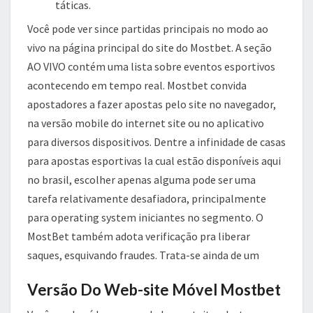
táticas.
Você pode ver since partidas principais no modo ao
vivo na página principal do site do Mostbet. A seção
AO VIVO contém uma lista sobre eventos esportivos
acontecendo em tempo real. Mostbet convida
apostadores a fazer apostas pelo site no navegador,
na versão mobile do internet site ou no aplicativo
para diversos dispositivos. Dentre a infinidade de casas
para apostas esportivas la cual estão disponíveis aqui
no brasil, escolher apenas alguma pode ser uma
tarefa relativamente desafiadora, principalmente
para operating system iniciantes no segmento. O
MostBet também adota verificação pra liberar
saques, esquivando fraudes. Trata-se ainda de um
Versão Do Web-site Móvel Mostbet