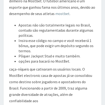
dinheiro na Mostbet. O futebol americano é um
esporte que ganhou fama nos últimos anos, devido ao
desempenho de seus atletas
mostbet
.
Apostas não são totalmente legais no Brasil,
contudo são regulamentadas durante algumas
políticas.
Insira esse código no campo e você receberá 1
bônus, que pode exigir um depósito segundo os
termos.
Pôquer Jackpot Stud e muito também.
opções para bacará no MostBet.
caça-níqueis que cativaram os usuários locais. O
MostBet electronic casa de apostas já se consolidou
como destino sobre jogadores e apostadores do
Brasil. Funcionando a partir de 2009, traz alguma
grande diversidade de atrações, além de
confiabilidade aos