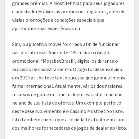
grandes prêmios. A MostBet traz para seus jogadores
e apostadores diversas promoções regulares, além de
várias promoções e condições especiais que
aprimoram suas experiências na
Sim, o aplicativo móvel foi criado afin de funcionar
nas plataformas Android e iOS. Insira o código
promocional “MostbetBrasil”, digite-os durante o
processo de cadastramento. O jogo foi desenvolvido
em 2019 at the teve tanto sucesso que ganhou imensa
fama internacional. Atualmente, vários dos maiores
recursos de game on-line incluem esta slot machine
no ano de sua lista de ofertas. Um exemplo perfeito
deste desenvolvimento é o Cassino Mostbet Ao listo.
Isto também cuenta que a sociedad é atualmente um
dos melhores fornecedores de jogos de dealer ao listo.