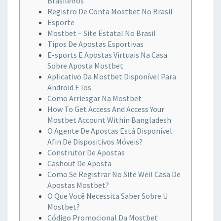
Brasileiros
Registro De Conta Mostbet No Brasil
Esporte
Mostbet – Site Estatal No Brasil
Tipos De Apostas Esportivas
E-sports E Apostas Virtuais Na Casa
Sobre Aposta Mostbet
Aplicativo Da Mostbet Disponível Para
Android E Ios
Como Arriesgar Na Mostbet
How To Get Access And Access Your
Mostbet Account Within Bangladesh
O Agente De Apostas Está Disponível
Afin De Dispositivos Móveis?
Construtor De Apostas
Cashout De Aposta
Como Se Registrar No Site Weil Casa De
Apostas Mostbet?
O Que Você Necessita Saber Sobre U
Mostbet?
Código Promocional Da Mostbet