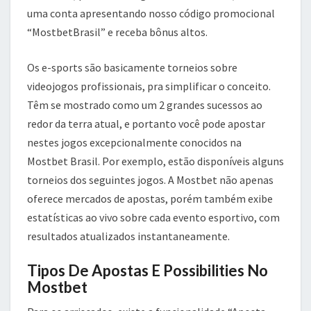
uma conta apresentando nosso código promocional
“MostbetBrasil” e receba bônus altos.
Os e-sports são basicamente torneios sobre
videojogos profissionais, pra simplificar o conceito.
Têm se mostrado como um 2 grandes sucessos ao
redor da terra atual, e portanto você pode apostar
nestes jogos excepcionalmente conocidos na
Mostbet Brasil. Por exemplo, estão disponíveis alguns
torneios dos seguintes jogos. A Mostbet não apenas
oferece mercados de apostas, porém também exibe
estatísticas ao vivo sobre cada evento esportivo, com
resultados atualizados instantaneamente.
Tipos De Apostas E Possibilities No
Mostbet