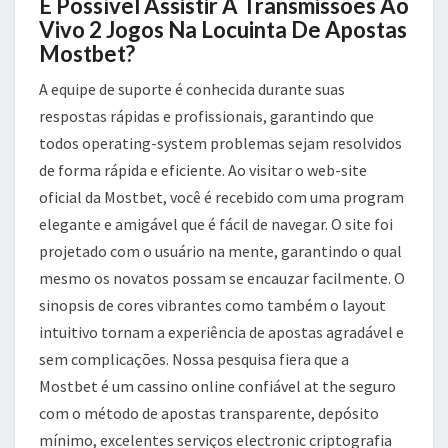
É Possível Assistir A Transmissões Ao
Vivo 2 Jogos Na Locuinta De Apostas
Mostbet?
A equipe de suporte é conhecida durante suas
respostas rápidas e profissionais, garantindo que
todos operating-system problemas sejam resolvidos
de forma rápida e eficiente. Ao visitar o web-site
oficial da Mostbet, você é recebido com uma program
elegante e amigável que é fácil de navegar. O site foi
projetado com o usuário na mente, garantindo o qual
mesmo os novatos possam se encauzar facilmente. O
sinopsis de cores vibrantes como também o layout
intuitivo tornam a experiência de apostas agradável e
sem complicações. Nossa pesquisa fiera que a
Mostbet é um cassino online confiável at the seguro
com o método de apostas transparente, depósito
mínimo, excelentes serviços electronic criptografia