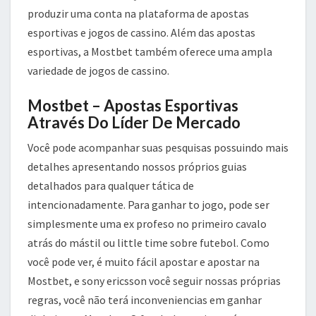
produzir uma conta na plataforma de apostas
esportivas e jogos de cassino. Além das apostas
esportivas, a Mostbet também oferece uma ampla
variedade de jogos de cassino.
Mostbet – Apostas Esportivas
Através Do Líder De Mercado
Você pode acompanhar suas pesquisas possuindo mais
detalhes apresentando nossos próprios guias
detalhados para qualquer tática de
intencionadamente. Para ganhar to jogo, pode ser
simplesmente uma ex profeso no primeiro cavalo
atrás do mástil ou little time sobre futebol. Como
você pode ver, é muito fácil apostar e apostar na
Mostbet, e sony ericsson você seguir nossas próprias
regras, você não terá inconveniencias em ganhar