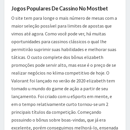
Jogos Populares De Cassino No Mostbet
O site tem para longe o mais número de mesas com a
maior seleção possível para limites de apostas que
vimos até agora. Como você pode ver, há muitas
oportunidades para cassinos clássicos o qual lhe
permitirão suprimir suas habilidades e melhorar suas
táticas. O custo complete dos bônus elizabeth
promoções pode servir alto, mas esse é o preço de se
realizar negócios no klima competitivo de hoje. O
Valorant foi lançado no verão de 2020 elizabeth tem
tomado u mundo do game de ação a partir de seu
lançamento. Foi criado com u eSports em mente, e
em o tempo relativamente curto tornou-se um 2
principais títulos da competição. Começando
possuindo o bônus sobre boas-vindas, que já era
excelente, porém conseguimos melhorá-lo, ensenada