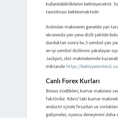
kullanılabilirliklerini belirleyecektir.
tanıtılması beklenmektedir.
Ardından makinenin genelde yan taraf
ekranında yan yana dizili şekilde bu
durduktan sonra bu 3 sembol yan ya
en iyi sembol dizilimini yakalayan oy
Jackpot, slot makinelerinde kazanabi
miktarıdır
https://bahisyenisitesi1.c
Canlı Forex Kurları
Bonus özellikleri, kumar makinesi s
faktördür. Kıbrıs’taki kumar makinele
endüstri içinde fırsatları ve zorlukla
gelişmeler, oyuncu deneyimini daha d