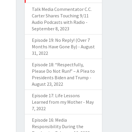
Talk Media Commentator C.C.
Carter Shares Touching 9/11
Audio Podcasts with Radio
-
September 8, 2023
Episode 19: No Reply! (Over 7
Months Have Gone By)
-
August
31, 2022
Episode 18: “Respectfully,
Please Do Not Run!” – A Plea to
Presidents Biden and Trump
-
August 23, 2022
Episode 17: Life Lessons
Learned from my Mother
-
May
7, 2022
Episode 16: Media
Responsibility During the