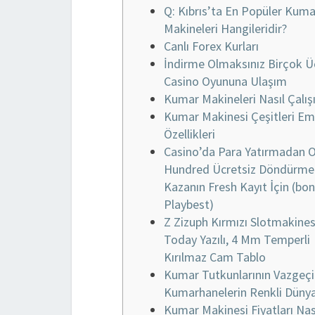
Q: Kıbrıs’ta En Popüler Kuma
Makineleri Hangileridir?
Canlı Forex Kurları
İndirme Olmaksınız Birçok Ü
Casino Oyununa Ulaşım
Kumar Makineleri Nasıl Çalışı
Kumar Makinesi Çeşitleri Em
Özellikleri
Casino’da Para Yatırmadan 
Hundred Ücretsiz Döndürme
Kazanın Fresh Kayıt İçin (b
Playbest)
Z Zizuph Kırmızı Slotmakines
Today Yazılı, 4 Mm Temperli
Kırılmaz Cam Tablo
Kumar Tutkunlarının Vazgeçi
Kumarhanelerin Renkli Dünya
Kumar Makinesi Fiyatları Nas