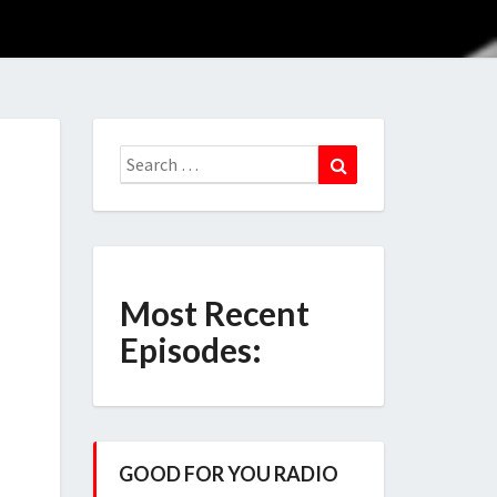
Search
Search
for:
Most Recent
Episodes:
GOOD FOR YOU RADIO