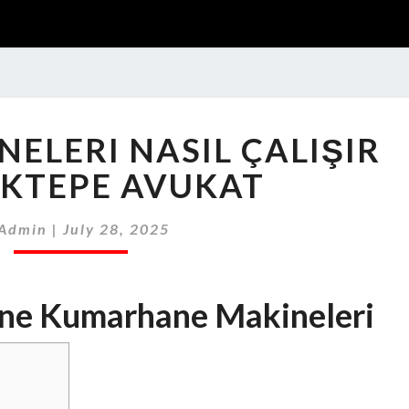
KUMAR
ELERI NASIL ÇALIŞIR
MAKINELERI
NASIL
KTEPE AVUKAT
ÇALIŞIR
SANCAKTEPE
Admin
|
July 28, 2025
AVUKAT
line Kumarhane Makineleri