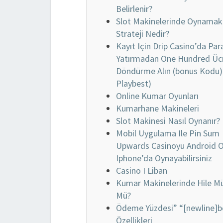
Belirlenir?
Slot Makinelerinde Oynamak 
Strateji Nedir?
Kayıt Için Drip Casino’da Par
Yatırmadan One Hundred Ücr
Döndürme Alın (bonus Kodu)
Playbest)
Online Kumar Oyunları
Kumarhane Makineleri
Slot Makinesi Nasıl Oynanır?
Mobil Uygulama Ile Pin Sum
Upwards Casinoyu Android O
Iphone’da Oynayabilirsiniz
Casino I Liban
Kumar Makinelerinde Hile 
Mü?
Ödeme Yüzdesi” “[newline]
Özellikleri