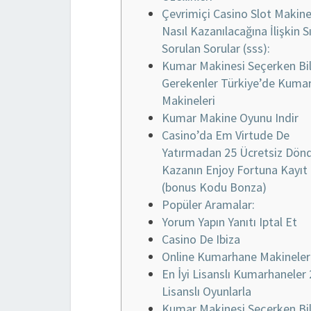
Çevrimiçi Casino Slot Makine
Nasıl Kazanılacağına İlişkin 
Sorulan Sorular (sss):
Kumar Makinesi Seçerken Bi
Gerekenler Türkiye’de Kuma
Makineleri
Kumar Makine Oyunu Indir
Casino’da Em Virtude De
Yatırmadan 25 Ücretsiz Dö
Kazanın Enjoy Fortuna Kayıt I
(bonus Kodu Bonza)
Popüler Aramalar:
Yorum Yapın Yanıtı Iptal Et
Casino De Ibiza
Online Kumarhane Makineler
En İyi Lisanslı Kumarhaneler
Lisanslı Oyunlarla
Kumar Makinesi Seçerken Bi