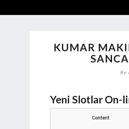
KUMAR MAKIN
SANCA
By
Yeni Slotlar On-
Content