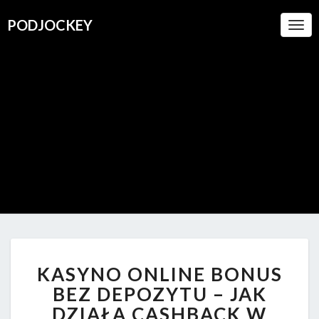
PODJOCKEY
Togg
Navi
PODJOC
A Boutique
For
Oustanding
Podcasts
KASYNO
KASYNO ONLINE BONUS
ONLINE
BONUS
BEZ DEPOZYTU – JAK
BEZ
DZIAŁA CASHBACK W