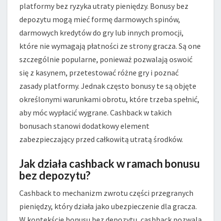
platformy bez ryzyka utraty pieniędzy. Bonusy bez
depozytu mogą mieć formę darmowych spinów,
darmowych kredytów do gry lub innych promocji,
które nie wymagają płatności ze strony gracza. Są one
szczególnie popularne, ponieważ pozwalają oswoić
się z kasynem, przetestować różne gry i poznać
zasady platformy. Jednak często bonusy te są objęte
określonymi warunkami obrotu, które trzeba spełnić,
aby móc wypłacić wygrane. Cashback w takich
bonusach stanowi dodatkowy element
zabezpieczający przed całkowitą utratą środków.
Jak działa cashback w ramach bonusu
bez depozytu?
Cashback to mechanizm zwrotu części przegranych
pieniędzy, który działa jako ubezpieczenie dla gracza.
W kontekście bonusu bez depozytu, cashback pozwala