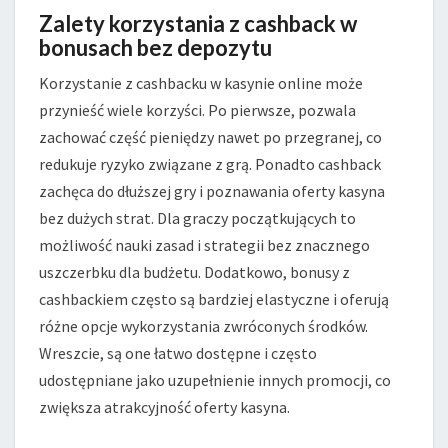
Zalety korzystania z cashback w
bonusach bez depozytu
Korzystanie z cashbacku w kasynie online może
przynieść wiele korzyści. Po pierwsze, pozwala
zachować część pieniędzy nawet po przegranej, co
redukuje ryzyko związane z grą. Ponadto cashback
zachęca do dłuższej gry i poznawania oferty kasyna
bez dużych strat. Dla graczy początkujących to
możliwość nauki zasad i strategii bez znacznego
uszczerbku dla budżetu. Dodatkowo, bonusy z
cashbackiem często są bardziej elastyczne i oferują
różne opcje wykorzystania zwróconych środków.
Wreszcie, są one łatwo dostępne i często
udostępniane jako uzupełnienie innych promocji, co
zwiększa atrakcyjność oferty kasyna.