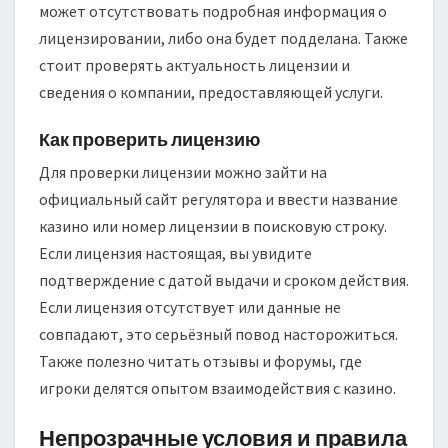
может отсутствовать подробная информация о
лицензировании, либо она будет подделана. Также
стоит проверять актуальность лицензии и
сведения о компании, предоставляющей услуги.
Как проверить лицензию
Для проверки лицензии можно зайти на
официальный сайт регулятора и ввести название
казино или номер лицензии в поисковую строку.
Если лицензия настоящая, вы увидите
подтверждение с датой выдачи и сроком действия.
Если лицензия отсутствует или данные не
совпадают, это серьёзный повод насторожиться.
Также полезно читать отзывы и форумы, где
игроки делятся опытом взаимодействия с казино.
Непрозрачные условия и правила