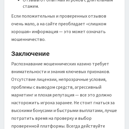
стажем.
Если положительных и проверенных отзывов
очень мало, а на сайте преобладает «слишком
хорошая» информация — это может означать
мошенничество.
Заключение
Распознавание мошеннических казино требует
внимательности и знания ключевых признаков.
Отсутствие лицензии, непрозрачные условия,
проблемы с выводом средств, агрессивный
маркетинг и плохая репутация — все это должно
насторожить игрока заранее. Не стоит гнаться за
высокими бонусами и быстрыми выплатами, лучше
потратить время на проверку и выбор
проверенной платформы. Всегда действуйте