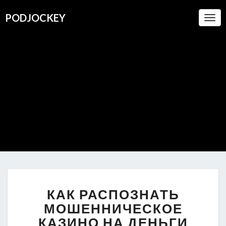
PODJOCKEY
Togg
Navi
PODJOC
A Boutique
For
Oustanding
Podcasts
КАК
КАК РАСПОЗНАТЬ
РАСПОЗНАТЬ
МОШЕННИЧЕСКОЕ
МОШЕННИЧЕСКОЕ
КАЗИНО
КАЗИНО НА ДЕНЬГИ