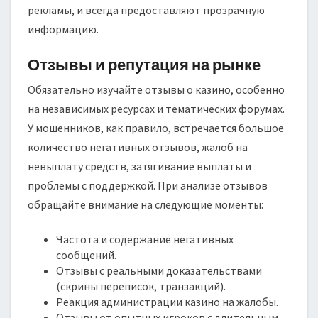
рекламы, и всегда предоставляют прозрачную
информацию.
Отзывы и репутация на рынке
Обязательно изучайте отзывы о казино, особенно
на независимых ресурсах и тематических форумах.
У мошенников, как правило, встречается большое
количество негативных отзывов, жалоб на
невыплату средств, затягивание выплаты и
проблемы с поддержкой. При анализе отзывов
обращайте внимание на следующие моменты:
Частота и содержание негативных
сообщений.
Отзывы с реальными доказательствами
(скрины переписок, транзакций).
Реакция администрации казино на жалобы.
Отзывы от опытных игроков с длительным