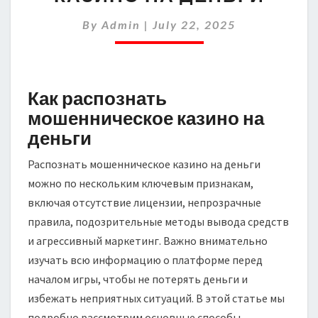
НА
ДЕНЬГИ
By
Admin
|
July 22, 2025
Как распознать
мошенническое казино на
деньги
Распознать мошенническое казино на деньги
можно по нескольким ключевым признакам,
включая отсутствие лицензии, непрозрачные
правила, подозрительные методы вывода средств
и агрессивный маркетинг. Важно внимательно
изучать всю информацию о платформе перед
началом игры, чтобы не потерять деньги и
избежать неприятных ситуаций. В этой статье мы
подробно рассмотрим основные способы