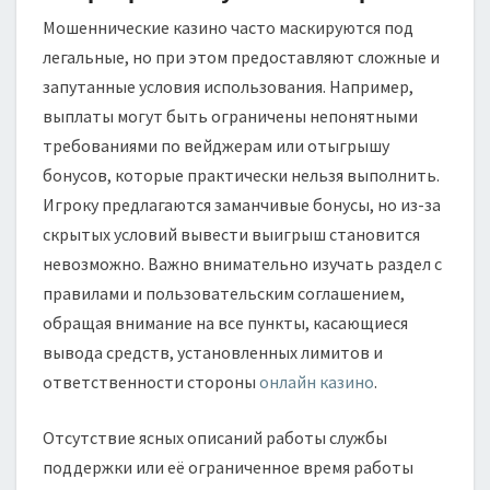
Мошеннические казино часто маскируются под
легальные, но при этом предоставляют сложные и
запутанные условия использования. Например,
выплаты могут быть ограничены непонятными
требованиями по вейджерам или отыгрышу
бонусов, которые практически нельзя выполнить.
Игроку предлагаются заманчивые бонусы, но из-за
скрытых условий вывести выигрыш становится
невозможно. Важно внимательно изучать раздел с
правилами и пользовательским соглашением,
обращая внимание на все пункты, касающиеся
вывода средств, установленных лимитов и
ответственности стороны
онлайн казино
.
Отсутствие ясных описаний работы службы
поддержки или её ограниченное время работы