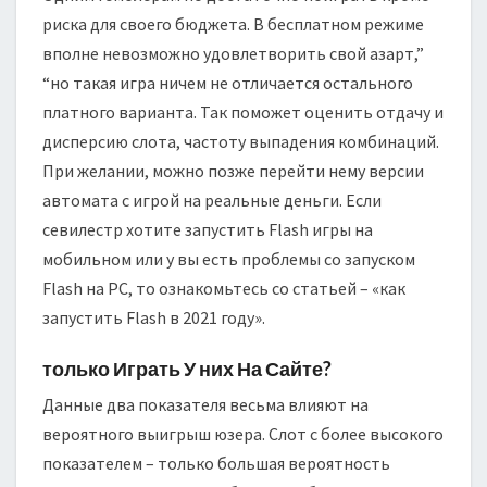
риска для своего бюджета. В бесплатном режиме
вполне невозможно удовлетворить свой азарт,”
“но такая игра ничем не отличается остального
платного варианта. Так поможет оценить отдачу и
дисперсию слота, частоту выпадения комбинаций.
При желании, можно позже перейти нему версии
автомата с игрой на реальные деньги. Если
севилестр хотите запустить Flash игры на
мобильном или у вы есть проблемы со запуском
Flash на PC, то ознакомьтесь со статьей – «как
запустить Flash в 2021 году».
только Играть У них На Сайте?
Данные два показателя весьма влияют на
вероятного выигрыш юзера. Слот с более высокого
показателем – только большая вероятность