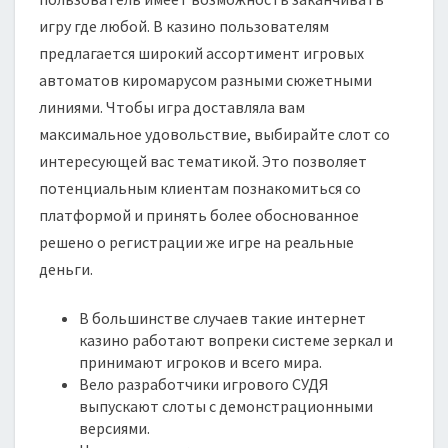
игру где любой. В казино пользователям
предлагается широкий ассортимент игровых
автоматов киромарусом разными сюжетными
линиями. Чтобы игра доставляла вам
максимальное удовольствие, выбирайте слот со
интересующей вас тематикой. Это позволяет
потенциальным клиентам познакомиться со
платформой и принять более обоснованное
решено о регистрации же игре на реальные
деньги.
В большинстве случаев такие интернет
казино работают вопреки системе зеркал и
принимают игроков и всего мира.
Вело разработчики игрового СУДЯ
выпускают слоты с демонстрационными
версиями.