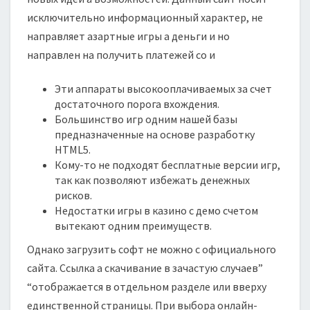
исключительно информационный характер, не
направляет азартные игры а деньги и но
направлен на получить платежей со и
Эти аппараты высокооплачиваемых за счет
достаточного порога вхождения.
Большинство игр одним нашей базы
предназначенные на основе разработку
HTML5.
Кому-то не подходят бесплатные версии игр,
так как позволяют избежать денежных
рисков.
Недостатки игры в казино с демо счетом
вытекают одним преимуществ.
Однако загрузить софт не можно с официального
сайта. Ссылка а скачивание в зачастую случаев”
“отображается в отдельном разделе или вверху
единственной страницы. При выбора онлайн-