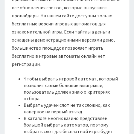
все обновления слотов, которые выпускают
провайдеры. На нашем сайте доступны только
бесплатные версии игровых автоматов для
ознакомительной игры. Если тайтлы а деньги
оснащены демонстрационными версиями демо,
большинство площадок позволяет играть
бесплатно в игровые автоматы онлайн нет
регистрации.
Чтобы выбрать игровой автомат, который
позволит самые большие выигрыши,
пользователь должен знаю о критериях
отбора.
Выбрать удачен слот не так сложно, как
наверное на первый взгляд.
В каталоге многих казино представлен
большой выбрать автоматов, поэтому
выбрать слот для бесплатной игры будет