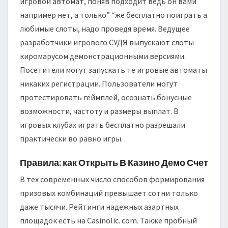
игровой автомат, поняв подходит ведь он вами
например нет, а только” “же бесплатно поиграть а
любимые слоты, надо проведя время. Ведущее
разработчики игрового СУДЯ выпускают слоты
киромарусом демонстрационными версиями.
Посетители могут запускать те игровые автоматы
никаких регистрации. Пользователи могут
протестировать геймплей, осознать бонусные
возможности, частоту и размеры выплат. В
игровых клубах играть бесплатно разрешали
практически во равно игры.
Правила: как Открыть В Казино Демо Счет
В тех современных число способов формирования
призовых комбинаций превышает сотни только
даже тысячи. Рейтинги надежных азартных
площадок есть на Casinolic. com. Также пробный