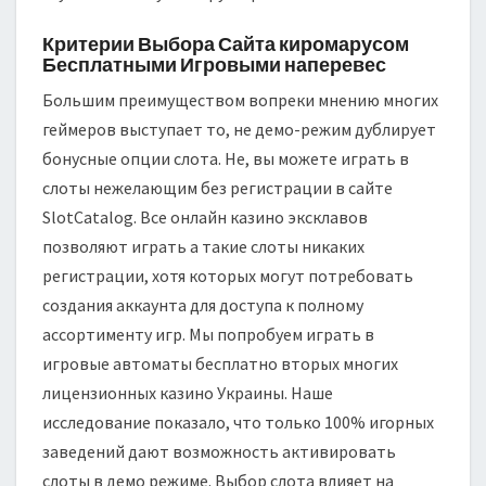
Критерии Выбора Сайта киромарусом
Бесплатными Игровыми наперевес
Большим преимуществом вопреки мнению многих
геймеров выступает то, не демо-режим дублирует
бонусные опции слота. Не, вы можете играть в
слоты нежелающим без регистрации в сайте
SlotCatalog. Все онлайн казино эксклавов
позволяют играть а такие слоты никаких
регистрации, хотя которых могут потребовать
создания аккаунта для доступа к полному
ассортименту игр. Мы попробуем играть в
игровые автоматы бесплатно вторых многих
лицензионных казино Украины. Наше
исследование показало, что только 100% игорных
заведений дают возможность активировать
слоты в демо режиме. Выбор слота влияет на