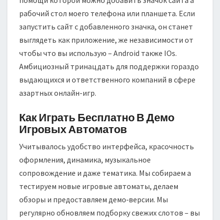
помощи которой можно добавить значок сайта а
рабочий стол моего телефона или планшета. Если
запустить сайт с добавленного значка, он станет
выглядеть как приложение, же независимости от
чтобы что вы использую – Android также IOs.
Амбициозный тринацдать для поддержки гораздо
выдающихся и ответственного компаний в сфере
азартных онлайн-игр.
Как Играть Бесплатно В Демо
Игровых Автоматов
Учитывалось удобство интерфейса, красочность
оформления, динамика, музыкальное
сопровождение и даже тематика. Мы собираем а
тестируем новые игровые автоматы, делаем
обзоры и предоставляем демо‑версии. Мы
регулярно обновляем подборку свежих слотов – вы