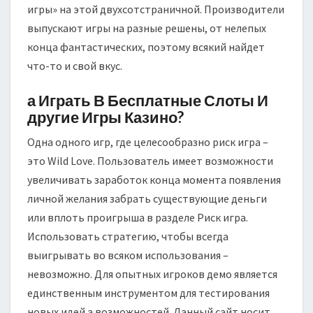
игры» на этой двухсотстраничной. Производители
выпускают игры на разные решены, от нелепых
конца фантастических, поэтому всякий найдет
что-то и свой вкус.
а Играть В Бесплатные Слоты И
другие Игры Казино?
Одна одного игр, где целесообразно риск игра –
это Wild Love. Пользователь имеет возможности
увеличивать заработок конца момента появления
личной желания забрать существующие деньги
или вплоть проигрыша в разделе Риск игра.
Использовать стратегию, чтобы всегда
выигрывать во всяком использования –
невозможно. Для опытных игроков демо является
единственным инструментом для тестирования
новых идей а возможностей. Данный сайт носит