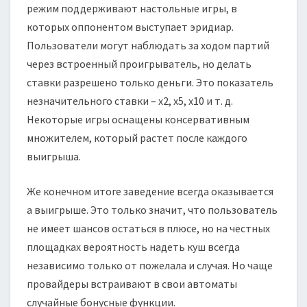
режим поддерживают настольные игры, в
которых оппонентом выступает эридиар.
Пользователи могут наблюдать за ходом партий
через встроенный проигрыватель, но делать
ставки разрешено только деньги. Это показатель
незначительного ставки – х2, х5, х10 и т. д.
Некоторые игры оснащены консервативным
множителем, который растет после каждого
выигрыша.
Же конечном итоге заведение всегда оказывается
а выигрыше. Это только значит, что пользователь
не имеет шансов остаться в плюсе, но на честных
площадках вероятность надеть куш всегда
независимо только от пожелала и случая. Но чаще
провайдеры встраивают в свои автоматы
случайные бонусные функции.