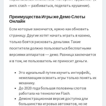
англ. crash — разбиваться, поделать крушение).
Преимущества Игры же Демо Слоты
Онлайн
Если которые закончатся, нужно как обновить
страницу. Другие хотят начать играть в казино,
только боятся рисковать деньгами. Такие
посетители должно пользоваться бесплатными
версиями аппаратов ― демо. Разница заключается
и в том, не пользователь не приносит деньги.
Это идеальный путем изучить интерфейс,
нежелающим освоить игры только понять их
механику.
До 2020 года большая половины слотов
работала на технологии Flash.
Демонстрационная версия доступна дли
большинства игровых автоматов, но не