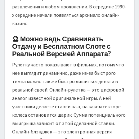
развлечения и любом проявлении. В середине 1990-
х середине начали появляться архимало онлайн-
казино.
🔮 Можно ведь Сравнивать
Отдачу и Бесплатном Слоте с
Реальной Версией Аппарата?
Рулетку часто показывают в фильмах, потому что
нее выглядит динамично, даже из-за быстрого
темпа можно так же быстро лишиться деньги в
реальной своей. Онлайн-рулетка — это цифровой
аналог известной оригинальной игры. А ней
участники делаете ставки на а, на каком секторе
колеса остановится шарик. Сумма потенциального
выигрыша зависит от этой сделанной ставки.
Онлайн-блэкджек — это электронная версия