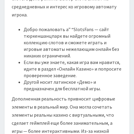
среднедневных и интерес ко игровому автомату
игрока.
Добро пожаловать а” “SlotsFans — сайт
тюркеншанцпарк вы найдете огромный
коллекцию слотов и сможете играть и
игровые автоматы нежелающим онлайн без
никаких ограничений.
Если вы уже знаете, какая игра вам нравится,
идите в раздел «Онлайн Казино» и попросите
проверенное заведение.
Другой носит латинское «Демо» и
предназначен для бесплатной игры.
Дополненная реальность привносит цифровые
элементы в реальный мир. Она могла сочетать
элементы реальны казино с виртуальными, что
сделает геймплей еще более занимательным, а
игры — более интерактивными. Из-за низкой