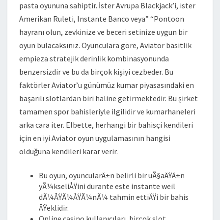
pasta oyununa sahiptir. İster Avrupa Blackjack’i, ister
Amerikan Ruleti, Instante Banco veya” “Pontoon
hayranı olun, zevkinize ve beceri setinize uygun bir
oyun bulacaksınız. Oyunculara göre, Aviator basitlik
empieza stratejik derinlik kombinasyonunda
benzersizdir ve bu da birçok kişiyi cezbeder. Bu
faktörler Aviator’u günümüz kumar piyasasındaki en
başarılı slotlardan biri haline getirmektedir. Bu şirket
tamamen spor bahisleriyle ilgilidir ve kumarhaneleri
arka cara iter. Elbette, herhangi bir bahisçi kendileri
için en iyi Aviator oyun uygulamasının hangisi
olduğuna kendileri karar verir.
Bu oyun, oyuncularÄ±n belirli bir uÃ§aÄŸÄ±n
yÃ¼kseliÅŸini durante este instante weil
dÃ¼ÅŸÃ¼ÅŸÃ¼nÃ¼ tahmin ettiÄŸi bir bahis
ÅŸeklidir.
Online casino kullanıcıları, birçok slot