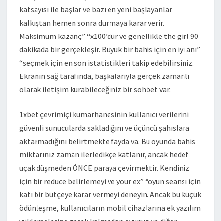
katsayısı ile başlar ve bazı en yeni başlayanlar
kalkıştan hemen sonra durmaya karar verir.
Maksimum kazanç” “x100’dür ve genellikle the girl 90
dakikada bir gerçekleşir. Büyük bir bahis için en iyi anı”
“seçmek için en son istatistikleri takip edebilirsiniz.
Ekranın sağ tarafında, başkalarıyla gerçek zamanlı
olarak iletişim kurabileceğiniz bir sohbet var.
1xbet çevrimiçi kumarhanesinin kullanıcı verilerini
güvenli sunucularda sakladığını ve üçüncü şahıslara
aktarmadığını belirtmekte fayda va. Bu oyunda bahis
miktarınız zaman ilerledikçe katlanır, ancak hedef
uçak düşmeden ÖNCE paraya çevirmektir. Kendiniz
için bir reduce belirlemeyi ve your ex” “oyun seansı için
katı bir bütçeye karar vermeyi deneyin. Ancak bu küçük
ödünleşme, kullanıcıların mobil cihazlarına ek yazılım