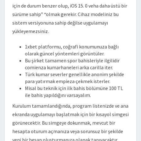
için de durum benzer olup, iOS 15. 0 veha daha üstü bir
sürüme sahip” “olmak gerekir. Cihaz modeliniz bu
sistem versiyonuna sahip değilse uygulamayı
yükleyemezsiniz.
1xbet platformu, coğrafi konumunuza bağlı
olarak güncel yöntemleri görüntüler.
Bu şirket tamamen spor bahisleriyle ilgilidir
comienza kumarhaneleri arka carilla iter.
Türk kumar severler genellikle anonim şekilde
para yatırmak empieza çekmek isterler.
Misal bu teknik için ilk bahis bölümüne 100 TL
ile bahis yapıldığını varsayalım.
Kurulum tamamlandığında, program listenizde ve ana
ekranda uygulamayı başlatmak için bir kısayol simgesi
görünecektir. Bu simgeye dokunmak, mevcut bir
hesapta oturum açmanıza veya sorunsuz bir şekilde
yeni bir hesap oluşturmanıza olanak tanıyacaktır.