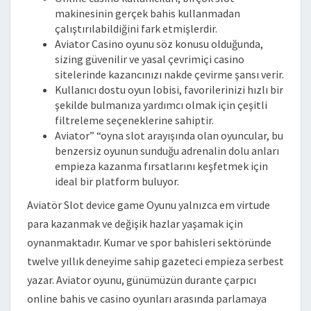
makinesinin gerçek bahis kullanmadan
çalıştırılabildiğini fark etmişlerdir.
Aviator Casino oyunu söz konusu olduğunda,
sizing güvenilir ve yasal çevrimiçi casino
sitelerinde kazancınızı nakde çevirme şansı verir.
Kullanıcı dostu oyun lobisi, favorilerinizi hızlı bir
şekilde bulmanıza yardımcı olmak için çeşitli
filtreleme seçeneklerine sahiptir.
Aviator” “oyna slot arayışında olan oyuncular, bu
benzersiz oyunun sunduğu adrenalin dolu anları
empieza kazanma fırsatlarını keşfetmek için
ideal bir platform buluyor.
Aviatör Slot device game Oyunu yalnızca em virtude
para kazanmak ve değişik hazlar yaşamak için
oynanmaktadır. Kumar ve spor bahisleri sektöründe
twelve yıllık deneyime sahip gazeteci empieza serbest
yazar. Aviator oyunu, günümüzün durante çarpıcı
online bahis ve casino oyunları arasında parlamaya