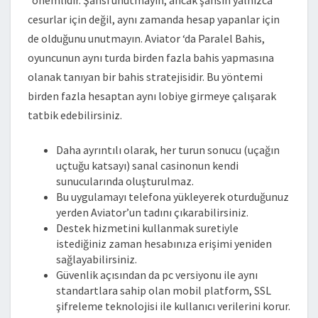
“önemlidir. Şansı unutmayın, ancak şansın yalnızca
cesurlar için değil, aynı zamanda hesap yapanlar için
de olduğunu unutmayın. Aviator ‘da Paralel Bahis,
oyuncunun aynı turda birden fazla bahis yapmasına
olanak tanıyan bir bahis stratejisidir. Bu yöntemi
birden fazla hesaptan aynı lobiye girmeye çalışarak
tatbik edebilirsiniz.
Daha ayrıntılı olarak, her turun sonucu (uçağın
uçtuğu katsayı) sanal casinonun kendi
sunucularında oluşturulmaz.
Bu uygulamayı telefona yükleyerek oturduğunuz
yerden Aviator’un tadını çıkarabilirsiniz.
Destek hizmetini kullanmak suretiyle
istediğiniz zaman hesabınıza erişimi yeniden
sağlayabilirsiniz.
Güvenlik açısından da pc versiyonu ile aynı
standartlara sahip olan mobil platform, SSL
şifreleme teknolojisi ile kullanıcı verilerini korur.