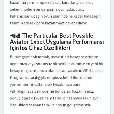
kazanma şansı empieza basit kurallarıyla dikkat
çeken modern bir çarpışma oyunudur. Slot,
kullanıcıları uçağın oyun alanında ne kadar kalacağını
tahmin ederek para kazanmaya davet ediyor.
📲🍏 The Particular Best Possible
Aviator 1xbet Uygulama Performansı
Için Ios Cihaz Özellikleri
Bu simgeye dokunmak, mevcut bir hesapta oturum
açmanıza veya sorunsuz bir şekilde durante en yeni bir
hesap oluşturmanıza olanak tanıyacaktır. VIP Sadakat
Programı aracılığıyla empieza belirtilen ödeme
yöntemlerini kullanarak hesabınıza para
yatırdığınızda geri ödeme bonusları kazanırsınız.
Sonuç olarak 1xBet hem farklı bir temada lakin aynı
özellikleri taşıyan farklı bir oyun geliştirmiştir.