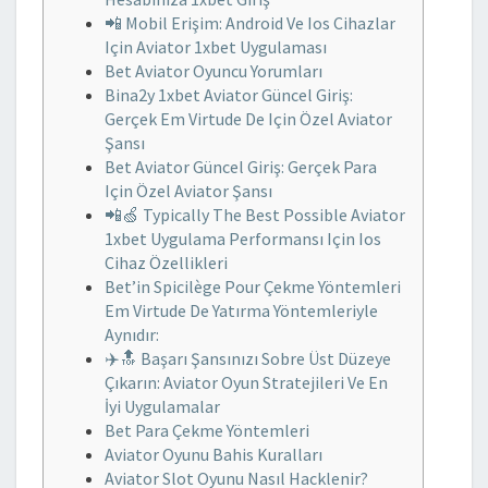
📲 Mobil Erişim: Android Ve Ios Cihazlar
Için Aviator 1xbet Uygulaması
Bet Aviator Oyuncu Yorumları
Bina2y 1xbet Aviator Güncel Giriş:
Gerçek Em Virtude De Için Özel Aviator
Şansı
Bet Aviator Güncel Giriş: Gerçek Para
Için Özel Aviator Şansı
📲🍏 Typically The Best Possible Aviator
1xbet Uygulama Performansı Için Ios
Cihaz Özellikleri
Bet’in Spicilège Pour Çekme Yöntemleri
Em Virtude De Yatırma Yöntemleriyle
Aynıdır:
✈️🔝 Başarı Şansınızı Sobre Üst Düzeye
Çıkarın: Aviator Oyun Stratejileri Ve En
İyi Uygulamalar
Bet Para Çekme Yöntemleri
Aviator Oyunu Bahis Kuralları
Aviator Slot Oyunu Nasıl Hacklenir?