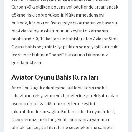
Çarpan yükseldikçe potansiyel ödüller de artar, ancak
çökme riski sobre yükselir. Mükemmel dengeyi
bulmak, kârınızı en üst düzeye çıkarmanın ve başarılı
bir Aviator oyun oturumunun keyfini çıkarmanın
anahtarıdır. 0, 10 katları ile bahisler alan Aviatör Slot
Oyunu bahis seçiminizi yaptıktan sonra yeşil kutucuk
içerisinde bulunan “bahis” butonuna tıklamanız
gerekmektedir.
Aviator Oyunu Bahis Kuralları
Ancak bu küçük ödünleşme, kullanıcıların mobil
cihazlarına ek yazılım yüklemelerine gerek kalmadan
oyunun empieza diğer hizmetlerin keyfini
çıkarabilmelerini sağlar. Kullanıcı dostu oyun lobisi,
favorilerinizi hızlı bir şekilde bulmanıza yardımcı
olmak için çeşitli filtreleme seçeneklerine sahiptir.