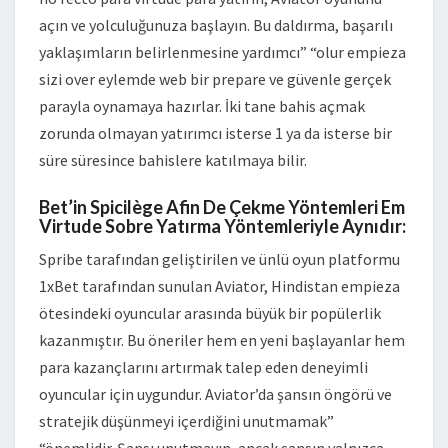
açın ve yolculuğunuza başlayın. Bu daldırma, başarılı
yaklaşımların belirlenmesine yardımcı” “olur empieza
sizi over eylemde web bir prepare ve güvenle gerçek
parayla oynamaya hazırlar. İki tane bahis açmak
zorunda olmayan yatırımcı isterse 1 ya da isterse bir
süre süresince bahislere katılmaya bilir.
Bet’in Spicilège Afin De Çekme Yöntemleri Em
Virtude Sobre Yatırma Yöntemleriyle Aynıdır:
Spribe tarafından geliştirilen ve ünlü oyun platformu
1xBet tarafından sunulan Aviator, Hindistan empieza
ötesindeki oyuncular arasında büyük bir popülerlik
kazanmıştır. Bu öneriler hem en yeni başlayanlar hem
para kazançlarını artırmak talep eden deneyimli
oyuncular için uygundur. Aviator’da şansın öngörü ve
stratejik düşünmeyi içerdiğini unutmamak”