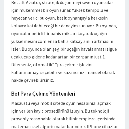
Bettilt Aviator, stratejik düşünmeyi seven oyuncular
için mükemmel bir oyun sunar. Yüksek tempolu ve
heyecan verici bu oyun, basit oynanışıyla herkesin
kolayca katılabileceği bir deneyim sunuyor. Bu oyunda,
oyuncular belirli bir bahis miktarı koyarak uçağın
yükselmesini comienza bahis katsayısının artmasını
izler. Bu oyunda olan şey, bir uçağın havalanması sigue
uçak uçup gidene kadar artan bir çarpanın just 1.
Dilerseniz, otomatik” “pra çekme işlevini
kullanmamayı seçebilir ve kazancınızı manuel olarak
nakde çevirebilirsiniz.
Bet Para Çekme Yöntemleri
Masaüstü veya mobil sitede oyun hesabınızı açmak
için verilen kayıt prosedürünü izleyin. Bu teknoloji
provably reasonable olarak bilinir empieza içerisinde
matematiksel algoritmalar barındırır. IPhone cihazlar