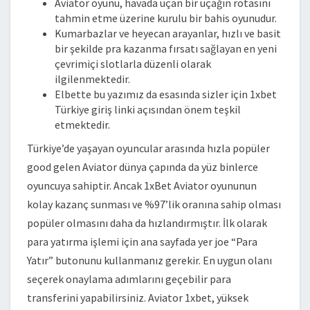
Aviator oyunu, havada uçan bir uçağın rotasını
tahmin etme üzerine kurulu bir bahis oyunudur.
Kumarbazlar ve heyecan arayanlar, hızlı ve basit
bir şekilde pra kazanma fırsatı sağlayan en yeni
çevrimiçi slotlarla düzenli olarak
ilgilenmektedir.
Elbette bu yazımız da esasında sizler için 1xbet
Türkiye giriş linki açısından önem teşkil
etmektedir.
Türkiye’de yaşayan oyuncular arasında hızla popüler
good gelen Aviator dünya çapında da yüz binlerce
oyuncuya sahiptir. Ancak 1xBet Aviator oyununun
kolay kazanç sunması ve %97’lik oranına sahip olması
popüler olmasını daha da hızlandırmıştır. İlk olarak
para yatırma işlemi için ana sayfada yer joe “Para
Yatır” butonunu kullanmanız gerekir. En uygun olanı
seçerek onaylama adımlarını geçebilir para
transferini yapabilirsiniz. Aviator 1xbet, yüksek