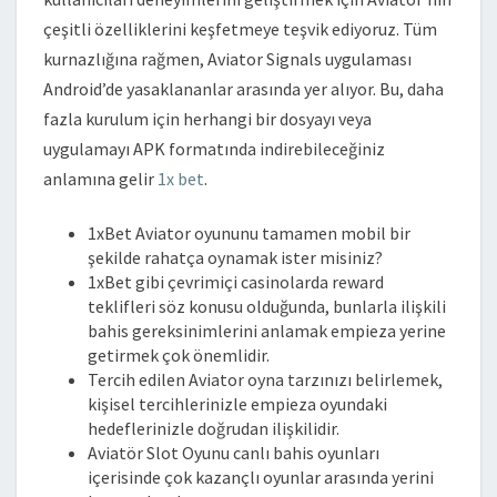
çeşitli özelliklerini keşfetmeye teşvik ediyoruz. Tüm
kurnazlığına rağmen, Aviator Signals uygulaması
Android’de yasaklananlar arasında yer alıyor. Bu, daha
fazla kurulum için herhangi bir dosyayı veya
uygulamayı APK formatında indirebileceğiniz
anlamına gelir
1x bet
.
1xBet Aviator oyununu tamamen mobil bir
şekilde rahatça oynamak ister misiniz?
1xBet gibi çevrimiçi casinolarda reward
teklifleri söz konusu olduğunda, bunlarla ilişkili
bahis gereksinimlerini anlamak empieza yerine
getirmek çok önemlidir.
Tercih edilen Aviator oyna tarzınızı belirlemek,
kişisel tercihlerinizle empieza oyundaki
hedeflerinizle doğrudan ilişkilidir.
Aviatör Slot Oyunu canlı bahis oyunları
içerisinde çok kazançlı oyunlar arasında yerini