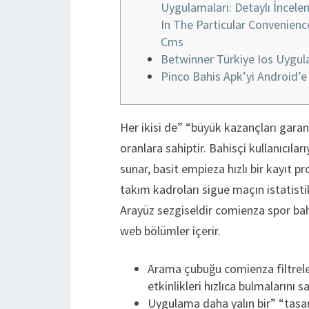
Uygulamaları: Detaylı İncele
In The Particular Convenien
Cms
Betwinner Türkiye Ios Uygu
Pinco Bahis Apk’yi Android’e 
Her ikisi de” “büyük kazançları gar
oranlara sahiptir. Bahisçi kullanıcıları
sunar, basit empieza hızlı bir kayıt p
takım kadroları sigue maçın istatistikl
Arayüz sezgiseldir comienza spor bah
web bölümler içerir.
Arama çubuğu comienza filtrelem
etkinlikleri hızlıca bulmalarını sa
Uygulama daha yalın bir” “tasa