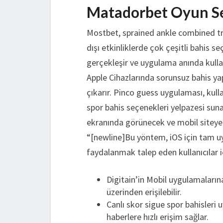
Matadorbet Oyun Seç
Mostbet, sprained ankle combined tr
dışı etkinliklerde çok çeşitli bahis 
gerçekleşir ve uygulama anında kulla
Apple Cihazlarında sorunsuz bahis ya
çıkarır. Pinco guess uygulaması, kullan
spor bahis seçenekleri yelpazesi sunar
ekranında görünecek ve mobil siteye 
“[newline]Bu yöntem, iOS için tam u
faydalanmak talep eden kullanıcıla
Digitain’in Mobil uygulamaları
üzerinden erişilebilir.
Canlı skor sigue spor bahisleri 
haberlere hızlı erişim sağlar.