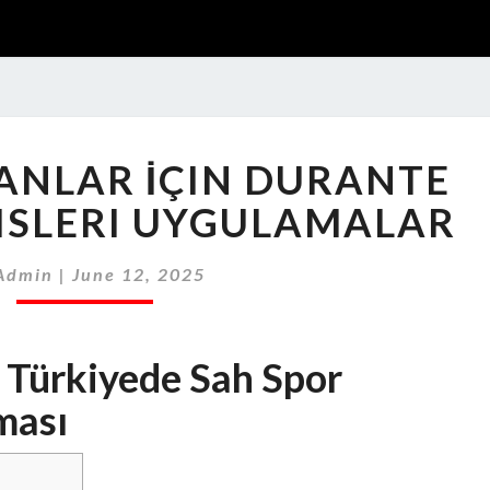
YENI
ANLAR İÇIN DURANTE
BAŞLAYANLAR
İÇIN
AHISLERI UYGULAMALAR
DURANTE
İYI
Admin
|
June 12, 2025
SPOR
BAHISLERI
UYGULAMALAR
 Türkiyede Sah Spor
ması