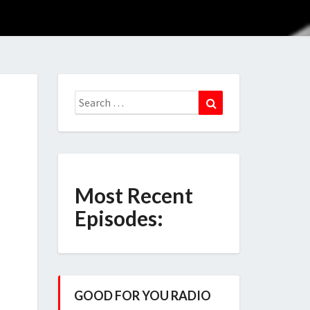
Search
Search
for:
Most Recent
Episodes:
GOOD FOR YOU RADIO