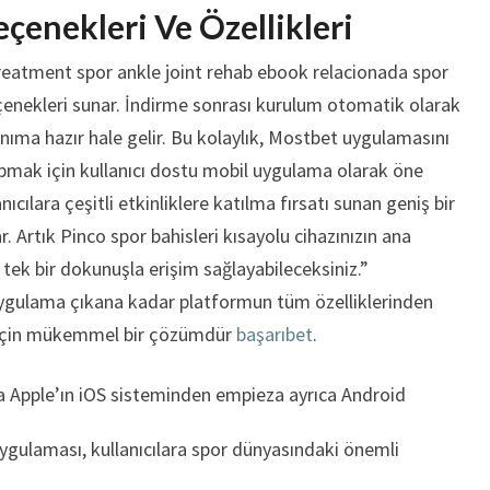
enekleri Ve Özellikleri
eatment spor ankle joint rehab ebook relacionada spor
seçenekleri sunar. İndirme sonrası kurulum otomatik olarak
nıma hazır hale gelir. Bu kolaylık, Mostbet uygulamasını
pmak için kullanıcı dostu mobil uygulama olarak öne
ıcılara çeşitli etkinliklere katılma fırsatı sunan geniş bir
. Artık Pinco spor bahisleri kısayolu cihazınızın ana
tek bir dokunuşla erişim sağlayabileceksiniz.”
ygulama çıkana kadar platformun tüm özelliklerinden
r için mükemmel bir çözümdür
başarıbet
.
na Apple’ın iOS sisteminden empieza ayrıca Android
uygulaması, kullanıcılara spor dünyasındaki önemli