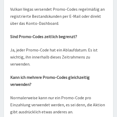
Vulkan Vegas versendet Promo-Codes regelmäßig an
registrierte Bestandskunden per E-Mail oder direkt
über das Konto-Dashboard.
Sind Promo-Codes zeitlich begrenzt?
Ja, jeder Promo-Code hat ein Ablaufdatum. Es ist
wichtig, ihn innerhalb dieses Zeitrahmens zu
verwenden.
Kann ich mehrere Promo-Codes gleichzeitig
verwenden?
Normalerweise kann nur ein Promo-Code pro
Einzahlung verwendet werden, es sei denn, die Aktion
gibt ausdrücklich etwas anderes an.