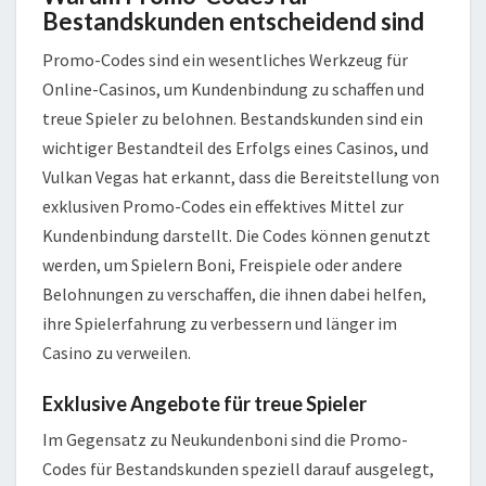
Bestandskunden entscheidend sind
Promo-Codes sind ein wesentliches Werkzeug für
Online-Casinos, um Kundenbindung zu schaffen und
treue Spieler zu belohnen. Bestandskunden sind ein
wichtiger Bestandteil des Erfolgs eines Casinos, und
Vulkan Vegas hat erkannt, dass die Bereitstellung von
exklusiven Promo-Codes ein effektives Mittel zur
Kundenbindung darstellt. Die Codes können genutzt
werden, um Spielern Boni, Freispiele oder andere
Belohnungen zu verschaffen, die ihnen dabei helfen,
ihre Spielerfahrung zu verbessern und länger im
Casino zu verweilen.
Exklusive Angebote für treue Spieler
Im Gegensatz zu Neukundenboni sind die Promo-
Codes für Bestandskunden speziell darauf ausgelegt,