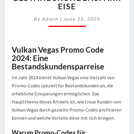
2024:
EISE
EINE
BESTANDSKUNDENSPARRE
By
Admin
|
June 12, 2025
Vulkan Vegas Promo Code
2024: Eine
Bestandskundensparreise
Im Jahr 2024 bietet Vulkan Vegas eine Vielzahl von
Promo-Codes speziell für Bestandskunden an, die
erhebliche Einsparungen ermöglichen. Das
Hauptthema dieses Artikels ist, wie treue Kunden von
Vulkan Vegas durch gezielte Promo-Codes profitieren
können und welche Vorteile diese mit sich bringen.
Warum Promo-Codes für