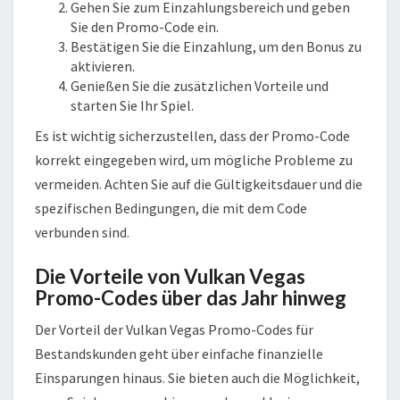
Gehen Sie zum Einzahlungsbereich und geben
Sie den Promo-Code ein.
Bestätigen Sie die Einzahlung, um den Bonus zu
aktivieren.
Genießen Sie die zusätzlichen Vorteile und
starten Sie Ihr Spiel.
Es ist wichtig sicherzustellen, dass der Promo-Code
korrekt eingegeben wird, um mögliche Probleme zu
vermeiden. Achten Sie auf die Gültigkeitsdauer und die
spezifischen Bedingungen, die mit dem Code
verbunden sind.
Die Vorteile von Vulkan Vegas
Promo-Codes über das Jahr hinweg
Der Vorteil der Vulkan Vegas Promo-Codes für
Bestandskunden geht über einfache finanzielle
Einsparungen hinaus. Sie bieten auch die Möglichkeit,