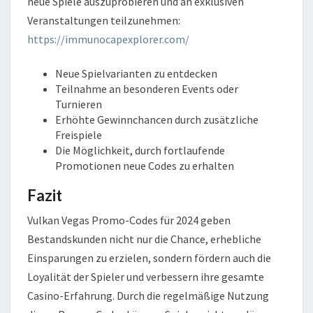
neue Spiele auszuprobieren und an exklusiven
Veranstaltungen teilzunehmen:
https://immunocapexplorer.com/
Neue Spielvarianten zu entdecken
Teilnahme an besonderen Events oder
Turnieren
Erhöhte Gewinnchancen durch zusätzliche
Freispiele
Die Möglichkeit, durch fortlaufende
Promotionen neue Codes zu erhalten
Fazit
Vulkan Vegas Promo-Codes für 2024 geben
Bestandskunden nicht nur die Chance, erhebliche
Einsparungen zu erzielen, sondern fördern auch die
Loyalität der Spieler und verbessern ihre gesamte
Casino-Erfahrung. Durch die regelmäßige Nutzung