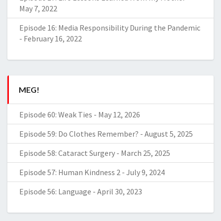
May 7, 2022
Episode 16: Media Responsibility During the Pandemic
-
February 16, 2022
MEG!
Episode 60: Weak Ties
-
May 12, 2026
Episode 59: Do Clothes Remember?
-
August 5, 2025
Episode 58: Cataract Surgery
-
March 25, 2025
Episode 57: Human Kindness 2
-
July 9, 2024
Episode 56: Language
-
April 30, 2023