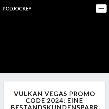
PODJOCKEY
Togg
Navi
PODJOC
A Boutique
For
Oustanding
Podcasts
VULKAN
VULKAN VEGAS PROMO
VEGAS
PROMO
CODE 2024: EINE
CODE
BESTANDSKUNDENSPARR