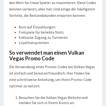
den Wert für treue Spieler zu maximieren. Diese Codes
können variieren, aber hier sind einige der häufigsten
Vorteile, die Bestandskunden erwarten können:
Boni auf Einzahlungen
Freispiele für beliebte Slots
Exklusive Zugang zu Turnieren
Loyalitätsprämien
So verwendet man einen Vulkan
Vegas Promo Code
Die Verwendung eines Promo-Codes bei Vulkan Vegas
ist einfach und benutzerfreundlich. Hier finden Sie
eine schrittweise Anleitung, um Ihren Promo-Code
optimal zu nutzen:
Besuchen Sie die Vulkan Vegas Website und
melden Sie sich in Ihrem Konto an.