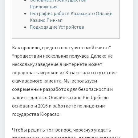
Приложения
География работе Казахского Онлайн
Казино Пин-ап
Подходящие Устройства
Как правило, средств поступят в мой счет в”
“прошествии нескольких получаса. Далеко не
нескольку заведение в интернете может
порадовать игроков из Казахстана отсутствие
скачиваемого клиента. Мы используем
современные разработок для безопасности и
защиты данных. Онлайн казино Pin Up было
основано и 2016 и работаете по лицензии
государства Кюрасао.
Чтобы решить тот вопрос, чересчур угадать