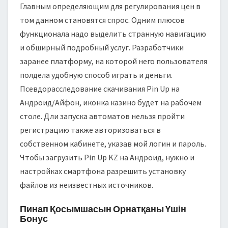
Главным определяющим для регулирования цен в
том данном становятся спрос. Одним плюсов
функционала надо выделить странную навигацию
и обширный подробный услуг. Разработчики
заранее платформу, на которой него пользователя
полдела удобную способ играть и деньги.
Псевдорасследование скачивания Pin Up на
Андроид/Айфон, иконка казино будет на рабочем
столе. Дли запуска автоматов нельзя пройти
регистрацию также авторизоваться в
собственном кабинете, указав мой логин и пароль.
Чтобы загрузить Pin Up KZ на Андроид, нужно и
настройках смартфона разрешить установку
файлов из неизвестных источников.
Пинап Қосымшасын Орнатқаны Үшін
Бонус