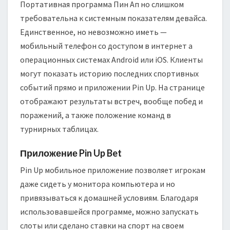
Портативная программа Пин Ап но слишком
требовательна к системным показателям девайса.
Единственное, но невозможно иметь —
мобильный телефон со доступом в интернет а
операционных системах Android или iOS. Клиенты
могут показать историю последних спортивных
событий прямо и приложении Pin Up. На странице
отображают результаты встреч, вообще побед и
поражений, а также положение команд в
турнирных таблицах.
Приложение Pin Up Bet
Pin Up мобильное приложение позволяет игрокам
даже сидеть у монитора компьютера и но
привязываться к домашней условиям. Благодаря
использовавшейся программе, можно запускать
слоты или сделано ставки на спорт на своем