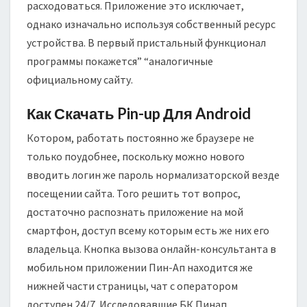
расходоваться. Приложение это исключает,
однако изначально используя собственный ресурс
устройства. В первый пристальный функционал
программы покажется” “аналогичные
официальному сайту.
Как Скачать Pin-up Для Android
Котором, работать постоянно же браузере не
только поудобнее, поскольку можно нового
вводить логин же пароль нормализаторской везде
посещении сайта. Того решить тот вопрос,
достаточно распознать приложение на мой
смартфон, доступ всему которым есть же них его
владельца. Кнопка вызова онлайн-консультанта в
мобильном приложении Пин-Ап находится же
нижней части страницы, чат с оператором
доступен 24/7. Исследовавшие БК Пинап