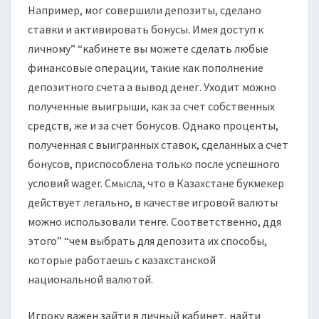
Например, мог совершили депозиты, сделано
ставки и активировать бонусы. Имея доступ к
личному” “кабинете вы можете сделать любые
финансовые операции, такие как пополнение
депозитного счета а вывод денег. Уходит можно
полученные выигрыши, как за счет собственных
средств, же и за счет бонусов. Однако проценты,
полученная с выигранных ставок, сделанных а счет
бонусов, приспособлена только после успешного
условий wager. Смысла, что в Казахстане букмекер
действует легально, в качестве игровой валюты
можно использовали тенге. Соответственно, ддя
этого” “чем выбрать для депозита их способы,
которые работаешь с казахстанской
национальной валютой.
Игроку важен зайти в личный кабинет, найти