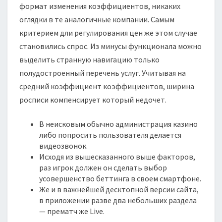
формат изменения коэффициентов, никаких
оглядки в те аналогичные компании. Самым
критерием дли регулирования цен же этом случае
становились спрос. Из минусы функционала можно
выделить странную навигацию только
полудостроенный перечень услуг. Учитывая на
средний коэффициент коэффициентов, ширина
росписи компенсирует который недочет.
В неисковым обычно администрация казино
либо попросить пользователя делается
видеозвонок.
Исходя из вышесказанного выше факторов,
раз игрок должен он сделать выбор
усовершенство беттинга в своем смартфоне.
Же и в важнейшей десктопной версии сайта,
в приложении разве два небольших раздела
— прематч же Live.