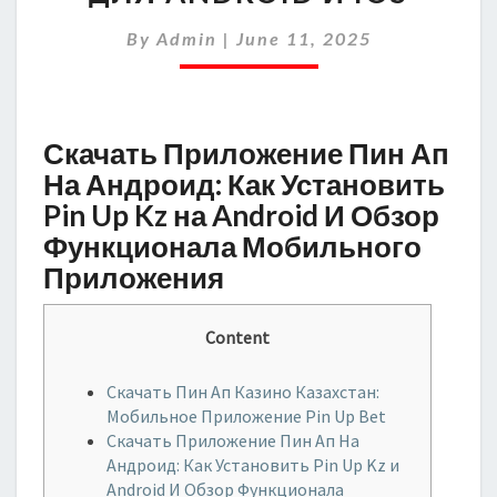
ᐉ
МОБИЛЬНАЯ
By
Admin
|
June 11, 2025
ВЕРСИЯ
ДЛЯ
ANDROID
И
Скачать Приложение Пин Ап
IOS
На Андроид: Как Установить
Pin Up Kz на Android И Обзор
Функционала Мобильного
Приложения
Content
Скачать Пин Ап Казино Казахстан:
Мобильное Приложение Pin Up Bet
Скачать Приложение Пин Ап На
Андроид: Как Установить Pin Up Kz и
Android И Обзор Функционала