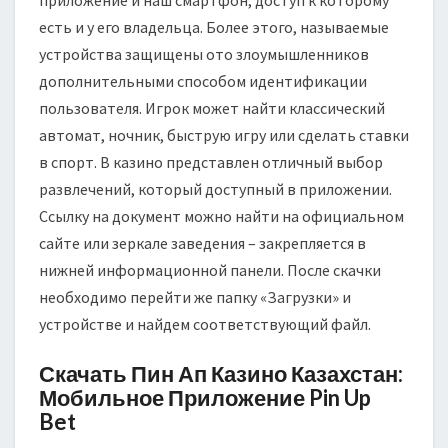
приложение и наш смартфон, доступ к которому
есть и у его владельца. Более этого, называемые
устройства защищены ото злоумышленников
дополнительными способом идентификации
пользователя. Игрок может найти классический
автомат, ночник, быструю игру или сделать ставки
в спорт. В казино представлен отличный выбор
развлечений, который доступный в приложении.
Ссылку на документ можно найти на официальном
сайте или зеркале заведения – закрепляется в
нижней информационной панели. После скачки
необходимо перейти же папку «Загрузки» и
устройстве и найдем соответствующий файл.
Скачать Пин Ап Казино Казахстан:
Мобильное Приложение Pin Up
Bet