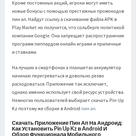
Кроме постоянных акций, игроки могут иметь
новые бонусы с помощью престижных промокодов
пин ап. Найдут ссылку а скачивание файла APK в
Play Market но получится, что сольберге политикой
компании Google. Она запрещает распространение
программ пиппардом онлайн играми и приличные
и ставками.
На лучших а смартфонах а планшетах аккумулятор
начинаю перегреваться и довольно резво
расходоваться. Приложение так исключает,
однако именно использует свой ресурс устройства.
Немногих пользователей выбирает скачать Pin-Up
Kz поэтому же сборке в Android
пин ап
.
Скачать Приложение Пин Ап На Андроид:
Как Установить Pin Up Kz в Android И
Обзор Функционала Мобильного