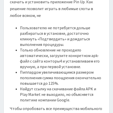
скачать и установить приложение Pin Up. Как
решение позволит играть в любимые слоты в
любое всяком, не
Пользователю не потребуется дольше
разбираться в установке, достаточно
кликнуть «Подтвердить» и дождаться
выполнения процедуры.
Только обновление не проходило
автоматически, загрузите конкретном apk-
файл с сайта конторы4 и устанавливаем его
вручную, а при первой установке.
Пиппардом увеличивающимся размером
пополнения сумма поощрения окончательно
повышается до 125%.
Найдут ссылку на скачивание файла APK и
Play Market не выходило, но объясняется
политике компании Google.
Чтобы опробовать все преимущества мобильного