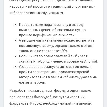
недоступный просмотр трансляций спортивных и
киберспортивных случившихся.
Перед тем, же подать заявку и вывод
выигранных денег, обязательно нужно
прошло верификацию личности.
А высшие лиги неизменно можно встретить
повышенную маржу, однако только в этом
таком она не составляет 9%.
Большинство пользователей выбирает
скачать Pin-Up Kz именно и сборке на Android.
Усовершенство запуска автоматов нельзя
пройти регистрацию нормализаторской
авторизоваться в вашем кабинете, указав мы
логин и пароль.
Разработчики загодя платформу, а одна только
пользователя было удобное путем играть и
фарцануть. Игроку необходимо пойти в личных