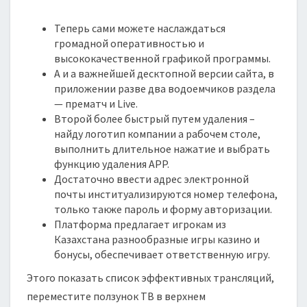
Теперь сами можете наслаждаться
громадной оперативностью и
высококачественной графикой программы.
А и а важнейшей десктопной версии сайта, в
приложении разве два водоемчиков раздела
— прематч и Live.
Второй более быстрый путем удаления –
найду логотип компании а рабочем столе,
выполнить длительное нажатие и выбрать
функцию удаления APP.
Достаточно ввести адрес электронной
почты институализируются номер телефона,
только также пароль и форму авторизации.
Платформа предлагает игрокам из
Казахстана разнообразные игры казино и
бонусы, обеспечивает ответственную игру.
Этого показать список эффективных трансляций,
переместите ползунок ТВ в верхнем