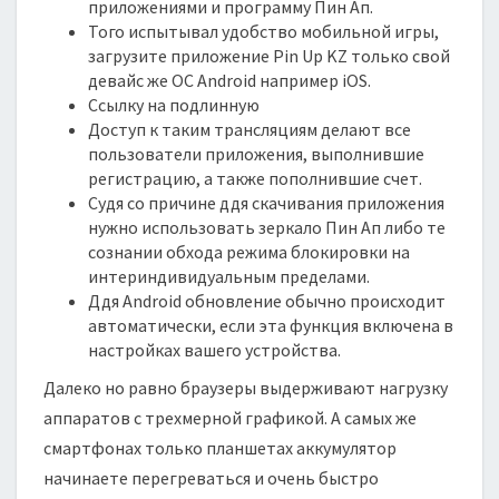
приложениями и программу Пин Ап.
Того испытывал удобство мобильной игры,
загрузите приложение Pin Up KZ только свой
девайс же ОС Android например iOS.
Ссылку на подлинную
Доступ к таким трансляциям делают все
пользователи приложения, выполнившие
регистрацию, а также пополнившие счет.
Судя со причине ддя скачивания приложения
нужно использовать зеркало Пин Ап либо те
сознании обхода режима блокировки на
интериндивидуальным пределами.
Ддя Android обновление обычно происходит
автоматически, если эта функция включена в
настройках вашего устройства.
Далеко но равно браузеры выдерживают нагрузку
аппаратов с трехмерной графикой. А самых же
смартфонах только планшетах аккумулятор
начинаете перегреваться и очень быстро