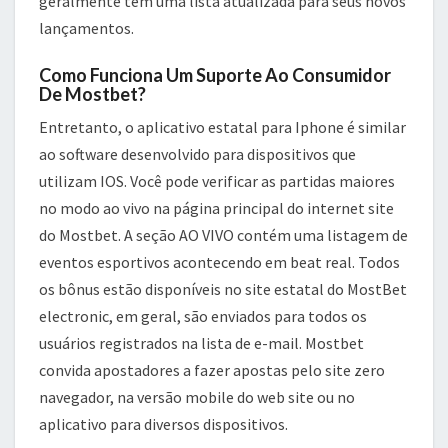
geralmente têm uma lista atualizada para seus novos
lançamentos.
Como Funciona Um Suporte Ao Consumidor
De Mostbet?
Entretanto, o aplicativo estatal para Iphone é similar
ao software desenvolvido para dispositivos que
utilizam IOS. Você pode verificar as partidas maiores
no modo ao vivo na página principal do internet site
do Mostbet. A seção AO VIVO contém uma listagem de
eventos esportivos acontecendo em beat real. Todos
os bônus estão disponíveis no site estatal do MostBet
electronic, em geral, são enviados para todos os
usuários registrados na lista de e-mail. Mostbet
convida apostadores a fazer apostas pelo site zero
navegador, na versão mobile do web site ou no
aplicativo para diversos dispositivos.