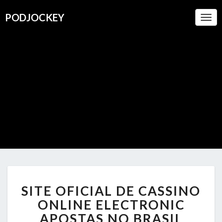
PODJOCKEY
Togg
Navi
PODJOC
A Boutique
For
Oustanding
Podcasts
SITE
SITE OFICIAL DE CASSINO
OFICIAL
DE
ONLINE ELECTRONIC
CASSINO
APOSTAS NO BRASIL