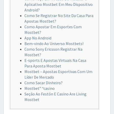
Aplicativo Mostbet Em Meu Dispositivo
Android?
Como Se Registrar No Site Da Casa Para
Apostas Mostbet?
Como Apostar Em Esportes Com
Mostbet?
App No Android
Bem-vindo Ao Universo Mostbets!
Como Sony Ericsson Registrar Na
Mostbet?
E-sports E Apostas Virtuais Na Casa
Para Aposta Mostbet
Mostbet – Apostas Esportivas Com Um
Líder De Mercado
Como Sacar Dinheiro?
Mostbet” “casino
Seção Ao Festón E Casino Are Living
Mostbet