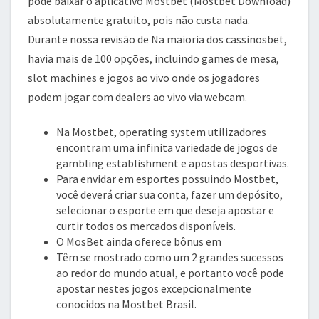
pode baixar o aplicativo Mostbet (Mostbet Download)
absolutamente gratuito, pois não custa nada.
Durante nossa revisão de Na maioria dos cassinosbet,
havia mais de 100 opções, incluindo games de mesa,
slot machines e jogos ao vivo onde os jogadores
podem jogar com dealers ao vivo via webcam.
Na Mostbet, operating system utilizadores
encontram uma infinita variedade de jogos de
gambling establishment e apostas desportivas.
Para envidar em esportes possuindo Mostbet,
você deverá criar sua conta, fazer um depósito,
selecionar o esporte em que deseja apostar e
curtir todos os mercados disponíveis.
O MosBet ainda oferece bônus em
Têm se mostrado como um 2 grandes sucessos
ao redor do mundo atual, e portanto você pode
apostar nestes jogos excepcionalmente
conocidos na Mostbet Brasil.