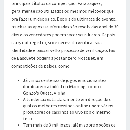
principais títulos da competição. Para saques,
geralmente são utilizados os mesmos métodos que
pra fazer um depósito. Depois do ultimate do evento,
muchas as apostas efetuadas são resolvidas enel de 30
dias e os vencedores podem sacar seus lucros. Depois
carry out registro, você necessita verificar sua
identidade e passar vello processo de verificação. Fãs
de Basquete podem apostar zero MostBet, em
competições de países, como
Já vimos centenas de jogos emocionantes
dominarem a indústria iGaming, como o
Gonzo’s Quest, Aloha!
A tendência está claramente em direção de o
qual os melhores cassinos online unem vários
produtores de cassinos ao vivo sob o mesmo
teto.
Tem mais de 3 mil jogos, além sobre opções de