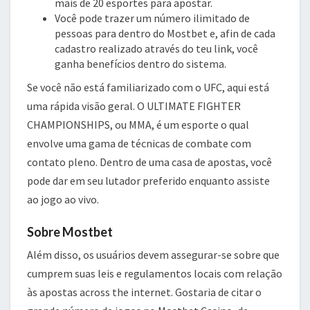
mais de 20 esportes para apostar.
Você pode trazer um número ilimitado de
pessoas para dentro do Mostbet e, afin de cada
cadastro realizado através do teu link, você
ganha benefícios dentro do sistema.
Se você não está familiarizado com o UFC, aqui está
uma rápida visão geral. O ULTIMATE FIGHTER
CHAMPIONSHIPS, ou MMA, é um esporte o qual
envolve uma gama de técnicas de combate com
contato pleno. Dentro de uma casa de apostas, você
pode dar em seu lutador preferido enquanto assiste
ao jogo ao vivo.
Sobre Mostbet
Além disso, os usuários devem assegurar-se sobre que
cumprem suas leis e regulamentos locais com relação
às apostas across the internet. Gostaria de citar o