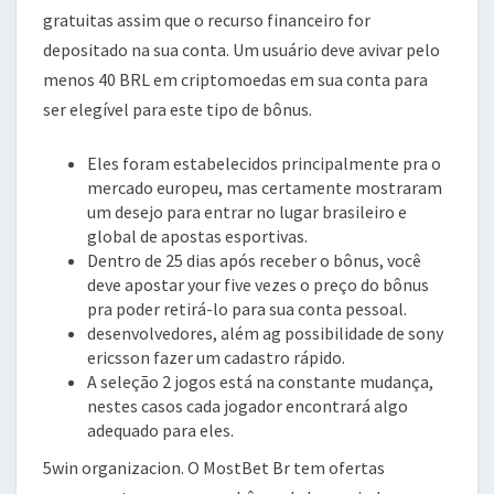
gratuitas assim que o recurso financeiro for
depositado na sua conta. Um usuário deve avivar pelo
menos 40 BRL em criptomoedas em sua conta para
ser elegível para este tipo de bônus.
Eles foram estabelecidos principalmente pra o
mercado europeu, mas certamente mostraram
um desejo para entrar no lugar brasileiro e
global de apostas esportivas.
Dentro de 25 dias após receber o bônus, você
deve apostar your five vezes o preço do bônus
pra poder retirá-lo para sua conta pessoal.
desenvolvedores, além ag possibilidade de sony
ericsson fazer um cadastro rápido.
A seleção 2 jogos está na constante mudança,
nestes casos cada jogador encontrará algo
adequado para eles.
5win organizacion. O MostBet Br tem ofertas