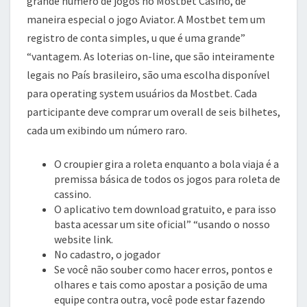
grande número de jogos no Mostbet Casino, de
maneira especial o jogo Aviator. A Mostbet tem um
registro de conta simples, u que é uma grande”
“vantagem. As loterias on-line, que são inteiramente
legais no País brasileiro, são uma escolha disponível
para operating system usuários da Mostbet. Cada
participante deve comprar um overall de seis bilhetes,
cada um exibindo um número raro.
O croupier gira a roleta enquanto a bola viaja é a
premissa básica de todos os jogos para roleta de
cassino.
O aplicativo tem download gratuito, e para isso
basta acessar um site oficial” “usando o nosso
website link.
No cadastro, o jogador
Se você não souber como hacer erros, pontos e
olhares e tais como apostar a posição de uma
equipe contra outra, você pode estar fazendo