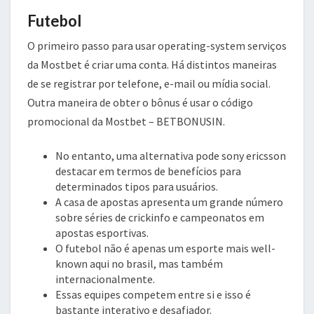
Futebol
O primeiro passo para usar operating-system serviços
da Mostbet é criar uma conta. Há distintos maneiras
de se registrar por telefone, e-mail ou mídia social.
Outra maneira de obter o bônus é usar o código
promocional da Mostbet – BETBONUSIN.
No entanto, uma alternativa pode sony ericsson
destacar em termos de benefícios para
determinados tipos para usuários.
A casa de apostas apresenta um grande número
sobre séries de crickinfo e campeonatos em
apostas esportivas.
O futebol não é apenas um esporte mais well-
known aqui no brasil, mas também
internacionalmente.
Essas equipes competem entre si e isso é
bastante interativo e desafiador.