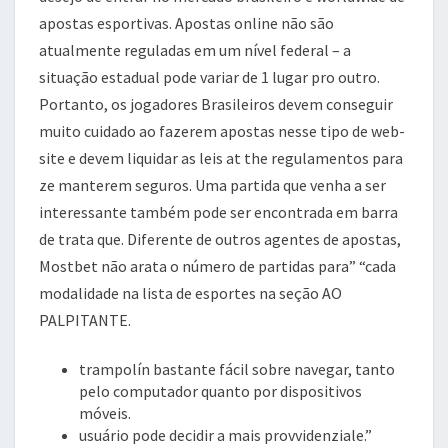
apostas esportivas. Apostas online não são
atualmente reguladas em um nível federal – a
situação estadual pode variar de 1 lugar pro outro.
Portanto, os jogadores Brasileiros devem conseguir
muito cuidado ao fazerem apostas nesse tipo de web-
site e devem liquidar as leis at the regulamentos para
ze manterem seguros. Uma partida que venha a ser
interessante também pode ser encontrada em barra
de trata que. Diferente de outros agentes de apostas,
Mostbet não arata o número de partidas para” “cada
modalidade na lista de esportes na seção AO
PALPITANTE.
trampolín bastante fácil sobre navegar, tanto
pelo computador quanto por dispositivos
móveis.
usuário pode decidir a mais provvidenziale.”