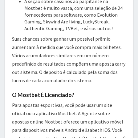
A seção sobre cassinos ao palpitante na
Mostbet é muito vasta, com uma seleção de 24
fornecedores para software, como Evolution
Gaming, Skywind Are living, LuckyStreak,
Authentic Gaming, TVBet, e vários outros!
Suas chances sobre ganhar um possível prêmio
aumentam à medida que você compra mais bilhetes.
Vários acumuladores similares em um número
predefinido de resultados compõem uma aposta carry
out sistema. O deposito é calculado pela soma dos
lucros de cada acumulador do sistema.
O Mostbet É Licenciado?
Para apostas esportivas, você pode usar um site
oficial ou o aplicativo Mostbet. A Agente sobre
apostas online Mostbet oferece um aplicativo móvel
para dispositivos móveis Android elizabeth iOS. Você