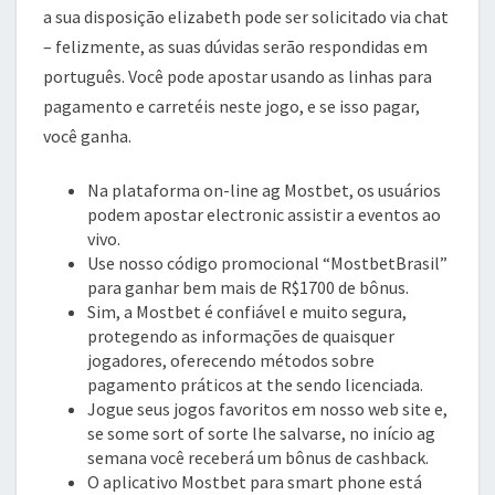
a sua disposição elizabeth pode ser solicitado via chat
– felizmente, as suas dúvidas serão respondidas em
português. Você pode apostar usando as linhas para
pagamento e carretéis neste jogo, e se isso pagar,
você ganha.
Na plataforma on-line ag Mostbet, os usuários
podem apostar electronic assistir a eventos ao
vivo.
Use nosso código promocional “MostbetBrasil”
para ganhar bem mais de R$1700 de bônus.
Sim, a Mostbet é confiável e muito segura,
protegendo as informações de quaisquer
jogadores, oferecendo métodos sobre
pagamento práticos at the sendo licenciada.
Jogue seus jogos favoritos em nosso web site e,
se some sort of sorte lhe salvarse, no início ag
semana você receberá um bônus de cashback.
O aplicativo Mostbet para smart phone está