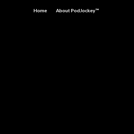
Home
About PodJockey™
OCKEY