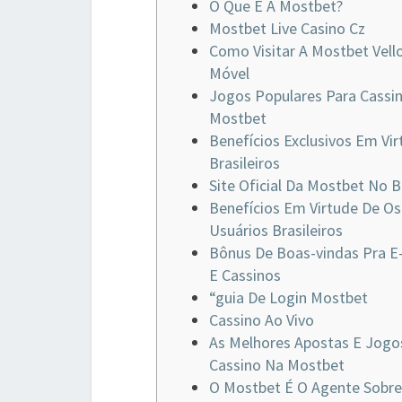
O Que É A Mostbet?
Mostbet Live Casino Cz
Como Visitar A Mostbet Vello
Móvel
Jogos Populares Para Cassi
Mostbet
Benefícios Exclusivos Em Vi
Brasileiros
Site Oficial Da Mostbet No B
Benefícios Em Virtude De Os
Usuários Brasileiros
Bônus De Boas-vindas Pra E
E Cassinos
“guia De Login Mostbet
Cassino Ao Vivo
As Melhores Apostas E Jogo
Cassino Na Mostbet
O Mostbet É O Agente Sobre