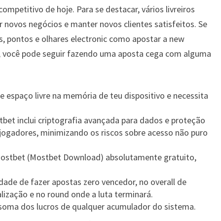
ompetitivo de hoje. Para se destacar, vários livreiros
r novos negócios e manter novos clientes satisfeitos. Se
, pontos e olhares electronic como apostar a new
a, você pode seguir fazendo uma aposta cega com alguma
e espaço livre na memória de teu dispositivo e necessita
tbet inclui criptografia avançada para dados e proteção
jogadores, minimizando os riscos sobre acesso não puro
 Mostbet (Mostbet Download) absolutamente gratuito,
dade de fazer apostas zero vencedor, no overall de
lização e no round onde a luta terminará.
soma dos lucros de qualquer acumulador do sistema.