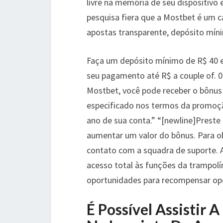
livre na memória de seu dispositivo 
pesquisa fiera que a Mostbet é um c
apostas transparente, depósito mínim
Faça um depósito mínimo de R$ 40 
seu pagamento até R$ a couple of. 0
Mostbet, você pode receber o bônus 
especificado nos termos da promoç
ano de sua conta.” “[newline]Preste
aumentar um valor do bônus. Para o
contato com a squadra de suporte. 
acesso total às funções da trampolín
oportunidades para recompensar op
É Possível Assistir 