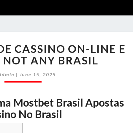
SITE
 DE CASSINO ON-LINE E
OFICIAL
DE
 NOT ANY BRASIL
CASSINO
ON-
Admin
|
June 15, 2025
LINE
E
APOSTAS
Uma Mostbet Brasil Apostas
NOT
ANY
ino No Brasil
BRASIL