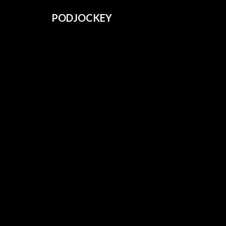
PODJOCKEY