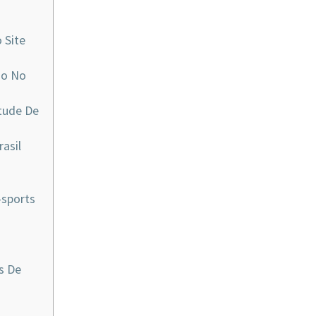
 Site
no No
rtude De
rasil
-sports
s De