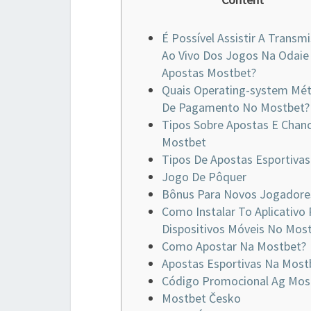
É Possível Assistir A Transm
Ao Vivo Dos Jogos Na Odaie
Apostas Mostbet?
Quais Operating-system Mé
De Pagamento No Mostbet?
Tipos Sobre Apostas E Chan
Mostbet
Tipos De Apostas Esportivas
Jogo De Pôquer
Bônus Para Novos Jogadore
Como Instalar To Aplicativo 
Dispositivos Móveis No Mos
Como Apostar Na Mostbet?
Apostas Esportivas Na Most
Código Promocional Ag Mos
Mostbet Česko