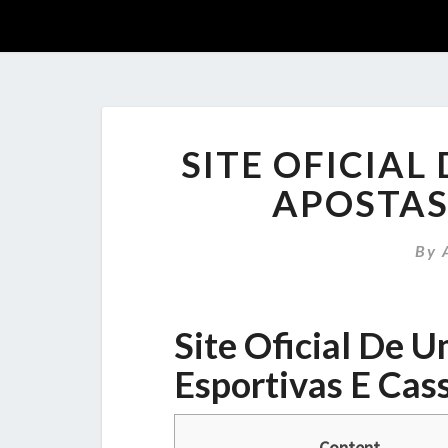
SITE OFICIAL
APOSTAS
By
Site Oficial De 
Esportivas E Cass
Content