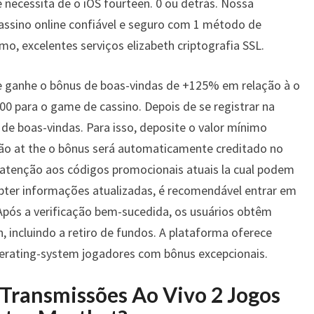
e necessita de o iOS fourteen. 0 ou detrás. Nossa
assino online confiável e seguro com 1 método de
o, excelentes serviços elizabeth criptografia SSL.
e ganhe o bônus de boas-vindas de +125% em relação à o
00 para o game de cassino. Depois de se registrar na
de boas-vindas. Para isso, deposite o valor mínimo
ão at the o bônus será automaticamente creditado no
 atenção aos códigos promocionais atuais la cual podem
bter informações atualizadas, é recomendável entrar em
Após a verificação bem-sucedida, os usuários obtêm
, incluindo a retiro de fundos. A plataforma oferece
erating-system jogadores com bônus excepcionais.
A Transmissões Ao Vivo 2 Jogos