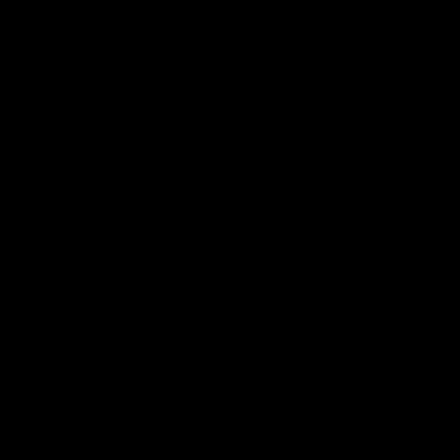
A Boutique
PODJ
For
Oustanding
Podcasts