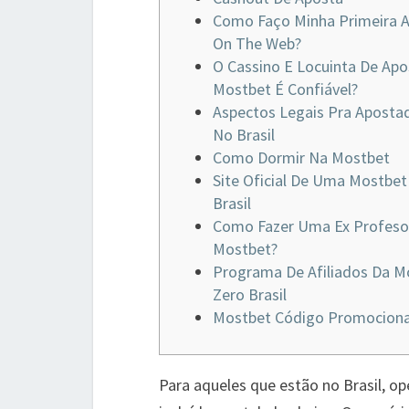
Como Faço Minha Primeira 
On The Web?
O Cassino E Locuinta De Apo
Mostbet É Confiável?
Aspectos Legais Pra Aposta
No Brasil
Como Dormir Na Mostbet
Site Oficial De Uma Mostbe
Brasil
Como Fazer Uma Ex Profes
Mostbet?
Programa De Afiliados Da M
Zero Brasil
Mostbet Código Promociona
Para aqueles que estão no Brasil, o