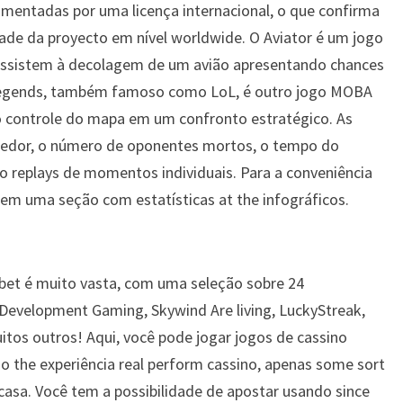
mentadas por uma licença internacional, o que confirma
dade da proyecto em nível worldwide. O Aviator é um jogo
assistem à decolagem de um avião apresentando chances
Legends, também famoso como LoL, é outro jogo MOBA
o controle do mapa em um confronto estratégico. As
cedor, o número de oponentes mortos, o tempo do
 replays de momentos individuais. Para a conveniência
em uma seção com estatísticas at the infográficos.
tbet é muito vasta, com uma seleção sobre 24
Development Gaming, Skywind Are living, LuckyStreak,
itos outros! Aqui, você pode jogar jogos de cassino
o the experiência real perform cassino, apenas some sort
 casa. Você tem a possibilidade de apostar usando since