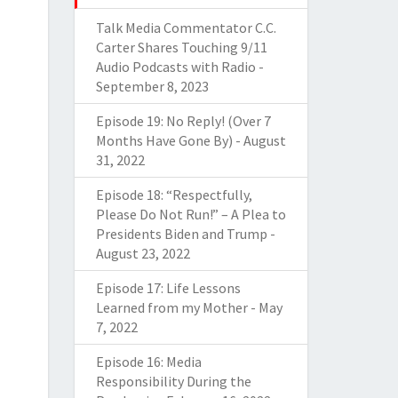
Talk Media Commentator C.C.
Carter Shares Touching 9/11
Audio Podcasts with Radio
-
September 8, 2023
Episode 19: No Reply! (Over 7
Months Have Gone By)
-
August
31, 2022
Episode 18: “Respectfully,
Please Do Not Run!” – A Plea to
Presidents Biden and Trump
-
August 23, 2022
Episode 17: Life Lessons
Learned from my Mother
-
May
7, 2022
Episode 16: Media
Responsibility During the