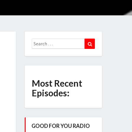
Search
Search
for:
Most Recent
Episodes:
GOOD FOR YOU RADIO