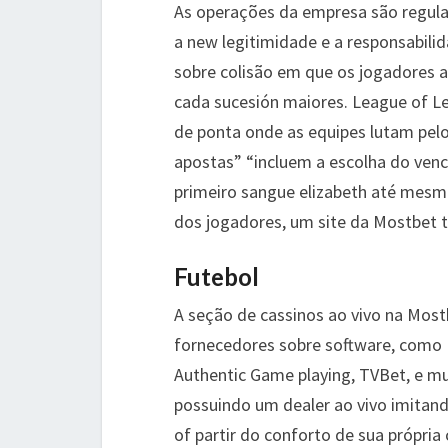
As operações da empresa são regula
a new legitimidade e a responsabili
sobre colisão em que os jogadores 
cada sucesión maiores. League of 
de ponta onde as equipes lutam pel
apostas” “incluem a escolha do ven
primeiro sangue elizabeth até mesmo
dos jogadores, um site da Mostbet t
Futebol
A seção de cassinos ao vivo na Mos
fornecedores sobre software, como 
Authentic Game playing, TVBet, e mu
possuindo um dealer ao vivo imitand
of partir do conforto de sua própria