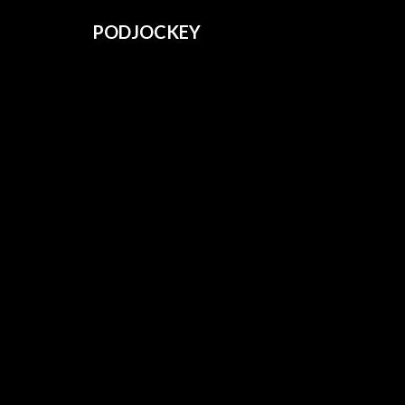
PODJOCKEY