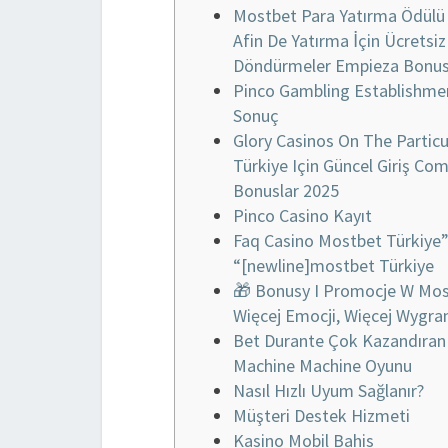
Mostbet Para Yatırma Ödülü –
Afin De Yatırma İçin Ücretsiz
Döndürmeler Empieza Bonus
Pinco Gambling Establishme
Sonuç
Glory Casinos On The Partic
Türkiye Için Güncel Giriş Co
Bonuslar 2025
Pinco Casino Kayıt
Faq Casino Mostbet Türkiye
“[newline]mostbet Türkiye
🎁 Bonusy I Promocje W Mos
Więcej Emocji, Więcej Wygra
Bet Durante Çok Kazandıran 
Machine Machine Oyunu
Nasıl Hızlı Uyum Sağlanır?
Müşteri Destek Hizmeti
Kasino Mobil Bahis