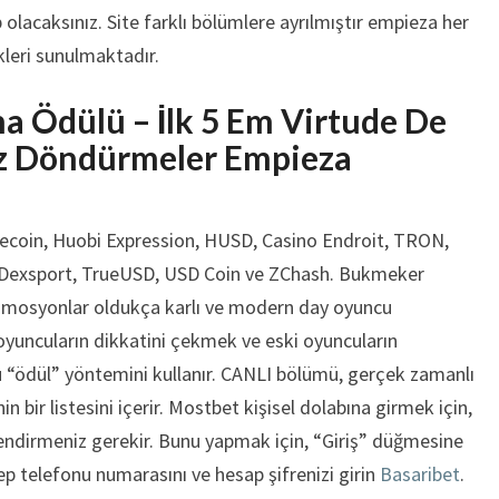
 olacaksınız. Site farklı bölümlere ayrılmıştır empieza her
leri sunulmaktadır.
a Ödülü – İlk 5 Em Virtude De
siz Döndürmeler Empieza
gecoin, Huobi Expression, HUSD, Casino Endroit, TRON,
I, Dexsport, TrueUSD, USD Coin ve ZChash. Bukmeker
 promosyonlar oldukça karlı ve modern day oyuncu
i oyuncuların dikkatini çekmek ve eski oyuncuların
ü “ödül” yöntemini kullanır. CANLI bölümü, gerçek zamanlı
n bir listesini içerir. Mostbet kişisel dolabına girmek için,
ilendirmeniz gerekir. Bunu yapmak için, “Giriş” düğmesine
 cep telefonu numarasını ve hesap şifrenizi girin
Basaribet
.