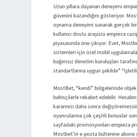
Uzun yıllara dayanan deneyimi empiez
güvenini kazandığını gösteriyor. Most
oynama deneyimi sunarak gerçek bir
kullanıcı dostu arayüzü empieza cazi
piyasasında öne çıkıyor. Evet, Most
sistemleri için özel mobil uygulamal
bağımsız denetim kuruluşları tarafı
standartlarına uygun şekilde” “işleti
MostBet, “kendi” bölgelerinde objekt
bahisçilerle rekabet edebilir. Hesabın
kararınızı daha sonra değiştiremezsini
oyuncularına çok çeşitli bonuslar su
sayfadaki promosyonları empieza prom
Mostbet’in e-posta bültenine abone 