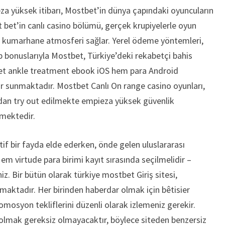
a yüksek itibarı, Mostbet’in dünya çapındaki oyuncuların
 bet’in canlı casino bölümü, gerçek krupiyelerle oyun
 kumarhane atmosferi sağlar. Yerel ödeme yöntemleri,
p bonuslarıyla Mostbet, Türkiye’deki rekabetçi bahis
bet ankle treatment ebook iOS hem para Android
ar sunmaktadır. Mostbet Canlı On range casino oyunları,
ndan try out edilmekte empieza yüksek güvenlik
lmektedir.
if bir fayda elde ederken, önde gelen uluslararası
 em virtude para birimi kayıt sırasında seçilmelidir –
z. Bir bütün olarak türkiye mostbet Giriş sitesi,
nmaktadır. Her birinden haberdar olmak için bêtisier
osyon tekliflerini düzenli olarak izlemeniz gerekir.
olmak gereksiz olmayacaktır, böylece siteden benzersiz