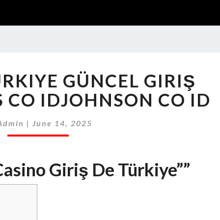
MOSTBET
RKIYE GÜNCEL GIRIŞ
TÜRKIYE
GÜNCEL
 CO IDJOHNSON CO ID
GIRIŞ
ADRESI
Admin
|
June 14, 2025
MEEKS
CO
IDJOHNSON
asino Giriş De Türkiye””
CO
ID