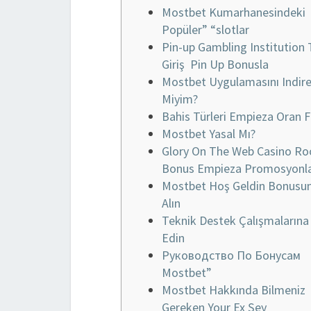
Mostbet Kumarhanesindeki
Popüler” “slotlar
Pin-up Gambling Institution 
Giriş ️ Pin Up Bonusla
Mostbet Uygulamasını Indireb
Miyim?
Bahis Türleri Empieza Oran 
Mostbet Yasal Mı?
Glory On The Web Casino Ro
Bonus Empieza Promosyonl
Mostbet Hoş Geldin Bonusu
Alın
Teknik Destek Çalışmalarına
Edin
Руководство По Бонусам
Mostbet”
Mostbet Hakkında Bilmeniz
Gereken Your Ex Şey