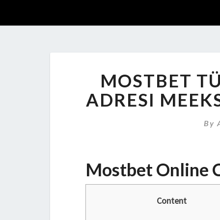
MOSTBET TÜ
ADRESI MEEKS
By
Mostbet Online C
Content