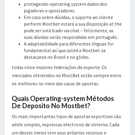
protegendo operating system dados dos
jogadores e apostadores.
Em caso sobre dúvidas, o suporte ao cliente
perform Mostbet estará a sua disposição at the
pode ser solicitado via chat – felizmente, as
suas dúvidas serão respondidas em português.
A adaptabilidade para diferentes línguas foi
fundamental así que usted a Mostbet ze
destacasse no Brasil e no globo.
todas since maiores federações do esporte. Os
mercados oferecidos no MostBet estão sempre entre
os melhores no meio das casas de apostas.
Quais Operating-system Métodos
De Deposito No Mostbet?
Os mais importantes tipos de apostas esportivas são
while simples, expressas electronic de sistema. Cada
um desses meios tem seus próprios recursos e