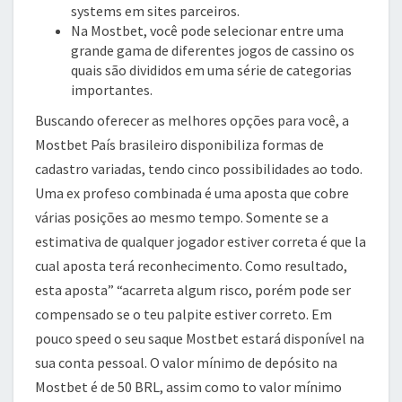
systems em sites parceiros.
Na Mostbet, você pode selecionar entre uma
grande gama de diferentes jogos de cassino os
quais são divididos em uma série de categorias
importantes.
Buscando oferecer as melhores opções para você, a
Mostbet País brasileiro disponibiliza formas de
cadastro variadas, tendo cinco possibilidades ao todo.
Uma ex profeso combinada é uma aposta que cobre
várias posições ao mesmo tempo. Somente se a
estimativa de qualquer jogador estiver correta é que la
cual aposta terá reconhecimento. Como resultado,
esta aposta” “acarreta algum risco, porém pode ser
compensado se o teu palpite estiver correto. Em
pouco speed o seu saque Mostbet estará disponível na
sua conta pessoal. O valor mínimo de depósito na
Mostbet é de 50 BRL, assim como to valor mínimo