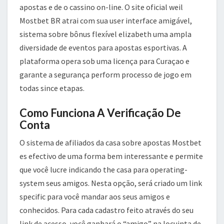
apostas e de o cassino on-line. O site oficial weil
Mostbet BR atrai com sua user interface amigável,
sistema sobre bônus flexível elizabeth uma ampla
diversidade de eventos para apostas esportivas. A
plataforma opera sob uma licença para Curaçao e
garante a segurança perform processo de jogo em
todas since etapas.
Como Funciona A Verificação De
Conta
O sistema de afiliados da casa sobre apostas Mostbet
es efectivo de uma forma bem interessante e permite
que você lucre indicando the casa para operating-
system seus amigos. Nesta opção, será criado um link
specific para você mandar aos seus amigos e
conhecidos. Para cada cadastro feito através do seu
link de acesso, você ganhará o “amigo” na locuinta de