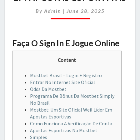
OFICIAL
DA
By
Admin
|
June 28, 2025
LÍDER
EM
APOSTAS
ESPORTIVAS
Faça O Sign In E Jogue Online
Content
Mostbet Brasil – Login E Registro
Entrar No Internet Site Oficial
Odds Da Mostbet
Programa De Bônus Da Mostbet Simply
No Brasil
Mostbet: Um Site Oficial Weil Líder Em
Apostas Esportivas
Como Funciona A Verificação De Conta
Apostas Esportivas Na Mostbet
Simples