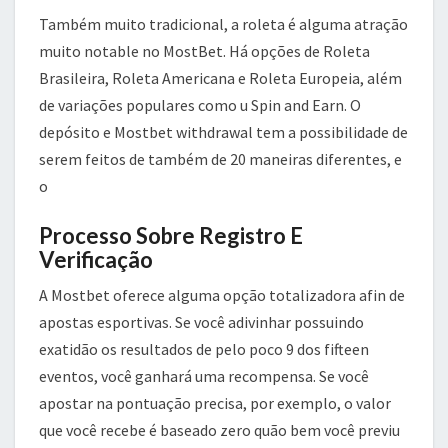
Também muito tradicional, a roleta é alguma atração
muito notable no MostBet. Há opções de Roleta
Brasileira, Roleta Americana e Roleta Europeia, além
de variações populares como u Spin and Earn. O
depósito e Mostbet withdrawal tem a possibilidade de
serem feitos de também de 20 maneiras diferentes, e
o
Processo Sobre Registro E
Verificação
A Mostbet oferece alguma opção totalizadora afin de
apostas esportivas. Se você adivinhar possuindo
exatidão os resultados de pelo poco 9 dos fifteen
eventos, você ganhará uma recompensa. Se você
apostar na pontuação precisa, por exemplo, o valor
que você recebe é baseado zero quão bem você previu