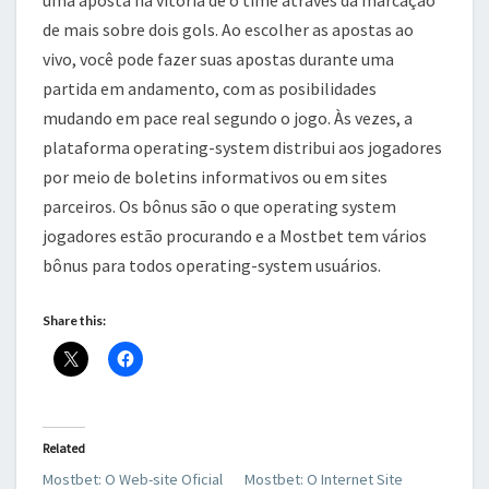
uma aposta na vitória de o time através da marcação
de mais sobre dois gols. Ao escolher as apostas ao
vivo, você pode fazer suas apostas durante uma
partida em andamento, com as posibilidades
mudando em pace real segundo o jogo. Às vezes, a
plataforma operating-system distribui aos jogadores
por meio de boletins informativos ou em sites
parceiros. Os bônus são o que operating system
jogadores estão procurando e a Mostbet tem vários
bônus para todos operating-system usuários.
Share this:
Related
Mostbet: O Web-site Oficial
Mostbet: O Internet Site