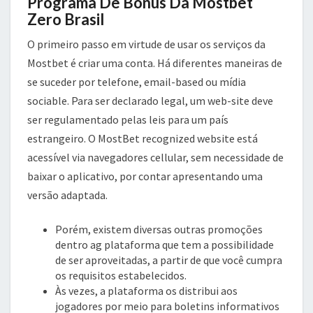
Programa De Bônus Da Mostbet
Zero Brasil
O primeiro passo em virtude de usar os serviços da
Mostbet é criar uma conta. Há diferentes maneiras de
se suceder por telefone, email-based ou mídia
sociable. Para ser declarado legal, um web-site deve
ser regulamentado pelas leis para um país
estrangeiro. O MostBet recognized website está
acessível via navegadores cellular, sem necessidade de
baixar o aplicativo, por contar apresentando uma
versão adaptada.
Porém, existem diversas outras promoções
dentro ag plataforma que tem a possibilidade
de ser aproveitadas, a partir de que você cumpra
os requisitos estabelecidos.
Às vezes, a plataforma os distribui aos
jogadores por meio para boletins informativos