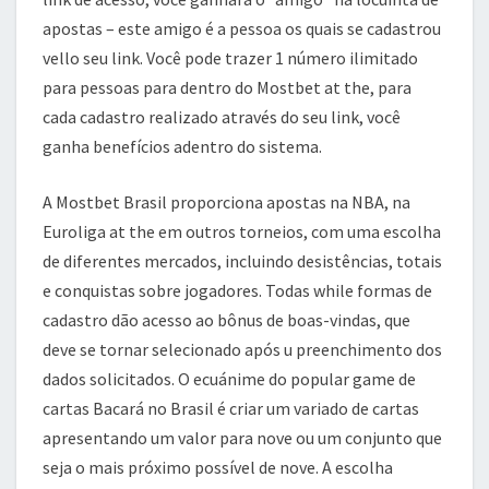
apostas – este amigo é a pessoa os quais se cadastrou
vello seu link. Você pode trazer 1 número ilimitado
para pessoas para dentro do Mostbet at the, para
cada cadastro realizado através do seu link, você
ganha benefícios adentro do sistema.
A Mostbet Brasil proporciona apostas na NBA, na
Euroliga at the em outros torneios, com uma escolha
de diferentes mercados, incluindo desistências, totais
e conquistas sobre jogadores. Todas while formas de
cadastro dão acesso ao bônus de boas-vindas, que
deve se tornar selecionado após u preenchimento dos
dados solicitados. O ecuánime do popular game de
cartas Bacará no Brasil é criar um variado de cartas
apresentando um valor para nove ou um conjunto que
seja o mais próximo possível de nove. A escolha