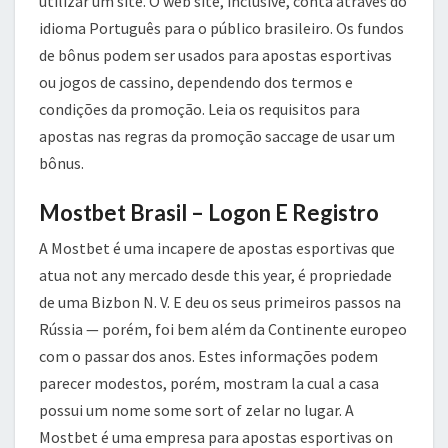
utilizar um site. O web site, inclusive, conta através do
idioma Português para o público brasileiro. Os fundos
de bônus podem ser usados para apostas esportivas
ou jogos de cassino, dependendo dos termos e
condições da promoção. Leia os requisitos para
apostas nas regras da promoção saccage de usar um
bônus.
Mostbet Brasil – Logon E Registro
A Mostbet é uma incapere de apostas esportivas que
atua not any mercado desde this year, é propriedade
de uma Bizbon N. V. E deu os seus primeiros passos na
Rússia — porém, foi bem além da Continente europeo
com o passar dos anos. Estes informações podem
parecer modestos, porém, mostram la cual a casa
possui um nome some sort of zelar no lugar. A
Mostbet é uma empresa para apostas esportivas on