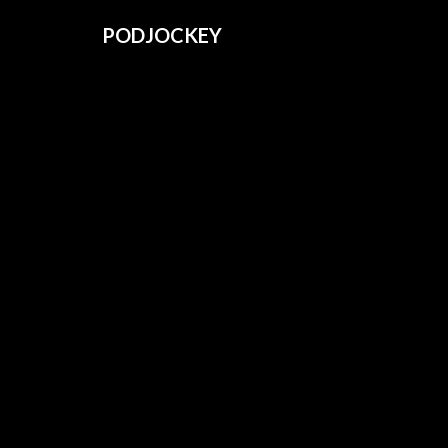
PODJOCKEY