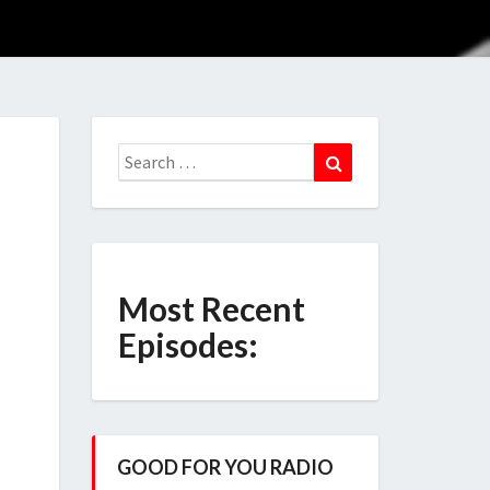
Search
Search
for:
Most Recent
Episodes:
GOOD FOR YOU RADIO