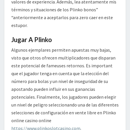
valores de experiencia. Además, lea atentamente mis
términos y situaciones de los Plinko bonos”
“anteriormente a aceptarlos para zero caer en este
estupor.
Jugar A Plinko
Algunos ejemplares permiten apuestas muy bajas,
visto que otros ofrecen multiplicadores que disparan
este potencial de fameuses retornos. Es important
que el jugador tenga en cuenta que la elección del
número para bolas y un nivel de inseguridad de su
apostando pueden influir en sus ganancias
potenciales. Finalmente, los jugadores pueden elegir
un nivel de peligro seleccionando una de las diferentes
selecciones de configuración en vente libre en Plinko
online casino online
https://www.plinkoslotcasino.com
.