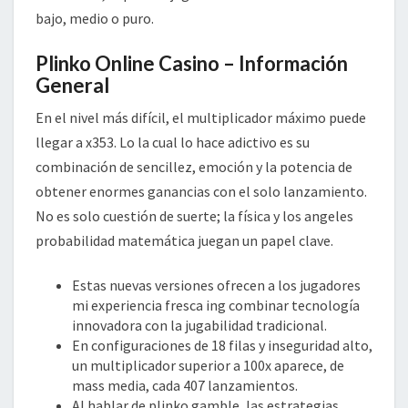
bajo, medio o puro.
Plinko Online Casino – Información
General
En el nivel más difícil, el multiplicador máximo puede
llegar a x353. Lo la cual lo hace adictivo es su
combinación de sencillez, emoción y la potencia de
obtener enormes ganancias con el solo lanzamiento.
No es solo cuestión de suerte; la física y los angeles
probabilidad matemática juegan un papel clave.
Estas nuevas versiones ofrecen a los jugadores
mi experiencia fresca ing combinar tecnología
innovadora con la jugabilidad tradicional.
En configuraciones de 18 filas y inseguridad alto,
un multiplicador superior a 100x aparece, de
mass media, cada 407 lanzamientos.
Al hablar de plinko gamble, las estrategias