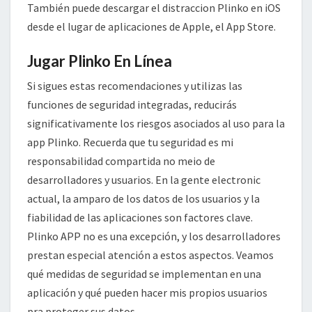
También puede descargar el distraccion Plinko en iOS
desde el lugar de aplicaciones de Apple, el App Store.
Jugar Plinko En Línea
Si sigues estas recomendaciones y utilizas las
funciones de seguridad integradas, reducirás
significativamente los riesgos asociados al uso para la
app Plinko. Recuerda que tu seguridad es mi
responsabilidad compartida no meio de
desarrolladores y usuarios. En la gente electronic
actual, la amparo de los datos de los usuarios y la
fiabilidad de las aplicaciones son factores clave.
Plinko APP no es una excepción, y los desarrolladores
prestan especial atención a estos aspectos. Veamos
qué medidas de seguridad se implementan en una
aplicación y qué pueden hacer mis propios usuarios
pra proteger sus datos.