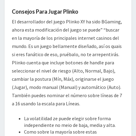
Consejos Para Jugar Plinko
El desarrollador del juego Plinko XY ha sido BGaming,
ahora esta modificación del juego se puede” “buscar
en la mayoría de los principales internet casinos del
mundo. Es un juego bellamente diseñado, así os quais
si eres fanático de eso, pruébalo, no te arrepentirás.
Plinko cuenta que incluye botones de handle para
seleccionar el nivel de riesgo (Alto, Normal, Bajo),
cambiar la postura (Mín, Máx), originarse el juego
(Jugar), modo manual (Manual) y automático (Auto).
También puedes nominar el número sobre líneas de 7
a 16 usando la escala para Líneas.
La volatilidad ze puede elegir sobre forma
independiente no meio de baja, media y alta.
Como sobre la mayoría sobre estas