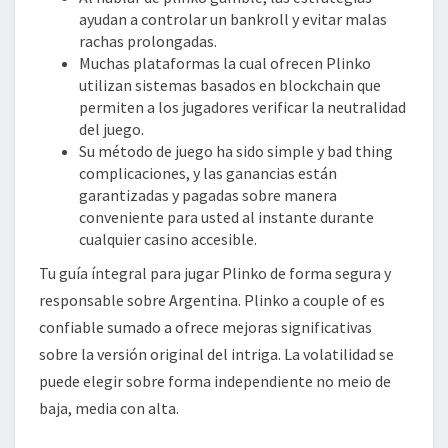
ayudan a controlar un bankroll y evitar malas
rachas prolongadas.
Muchas plataformas la cual ofrecen Plinko
utilizan sistemas basados en blockchain que
permiten a los jugadores verificar la neutralidad
del juego.
Su método de juego ha sido simple y bad thing
complicaciones, y las ganancias están
garantizadas y pagadas sobre manera
conveniente para usted al instante durante
cualquier casino accesible.
Tu guía íntegral para jugar Plinko de forma segura y
responsable sobre Argentina. Plinko a couple of es
confiable sumado a ofrece mejoras significativas
sobre la versión original del intriga. La volatilidad se
puede elegir sobre forma independiente no meio de
baja, media con alta.