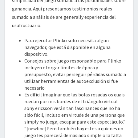
simplicidad del juego sumado a las posibilidades sobre
ganancia. Aquí presentamos testimonios reales
sumado a análisis de are generally experiencia del
usufructuario.
Para ejecutar Plinko solo necesita algun
navegador, que está disponible en alguna
dispositivo.
Consejos sobre juego responsable para Plinko
incluyen otorgar límites de época y
presupuesto, evitar perseguir pérdidas sumado a
utilizar herramientas de autoexclusión si fue
necesario.
Es difícil imaginar que las bolas rosadas os quais
ruedan por mis bordes de el triángulo virtual
sony ericsson verán tan fascinantes que no ha
sido fácil, incluso em virtude de una persona que
simply no juega, escapar para este espectáculo.”
“[newline]Pero también hay estos a quienes un
juego les parecerá demasiado simple o la falta