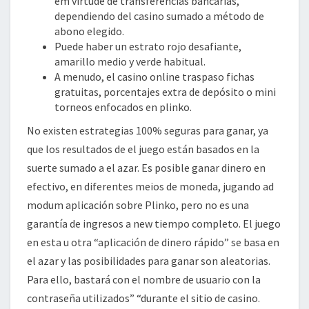
em virtude de transferencias bancarias,
dependiendo del casino sumado a método de
abono elegido.
Puede haber un estrato rojo desafiante,
amarillo medio y verde habitual.
A menudo, el casino online traspaso fichas
gratuitas, porcentajes extra de depósito o mini
torneos enfocados en plinko.
No existen estrategias 100% seguras para ganar, ya
que los resultados de el juego están basados en la
suerte sumado a el azar. Es posible ganar dinero en
efectivo, en diferentes meios de moneda, jugando ad
modum aplicación sobre Plinko, pero no es una
garantía de ingresos a new tiempo completo. El juego
en esta u otra “aplicación de dinero rápido” se basa en
el azar y las posibilidades para ganar son aleatorias.
Para ello, bastará con el nombre de usuario con la
contraseña utilizados” “durante el sitio de casino.