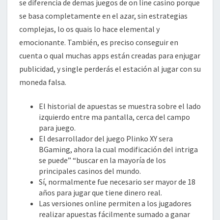
se diferencia de demas juegos de on line casino porque
se basa completamente en el azar, sin estrategias
complejas, lo os quais lo hace elemental y
emocionante. También, es preciso conseguir en
cuenta o qual muchas apps están creadas para enjugar
publicidad, y single perderás el estación al jugar con su
moneda falsa.
El historial de apuestas se muestra sobre el lado
izquierdo entre ma pantalla, cerca del campo
para juego.
El desarrollador del juego Plinko XY sera
BGaming, ahora la cual modificación del intriga
se puede” “buscar en la mayoría de los
principales casinos del mundo.
Sí, normalmente fue necesario ser mayor de 18
años para jugar que tiene dinero real.
Las versiones online permiten a los jugadores
realizar apuestas fácilmente sumado a ganar