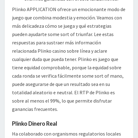
Plinko APPLICATION ofrece un emocionante modo de
juego que combina modestia y emoción. Veamos con
más delicadeza cómo se juega y qué estrategias
pueden ayudarte some sort of triunfar. Lee estas
respuestas para sustraer más información
relacionada Plinko casino sobre línea y aclare
cualquier duda que pueda tener. Plinko es juego que
tiene equidad comprobable, porque la equidad sobre
cada ronda se verifica fácilmente some sort of mano,
puede asegurarse de que un resultado sea en su
totalidad aleatorio e neutral. El RTP de Plinko es
sobre al menos el 99%, lo que permite disfrutar
ganancias frecuentes.
Plinko Dinero Real
Ha colaborado con organismos regulatorios locales