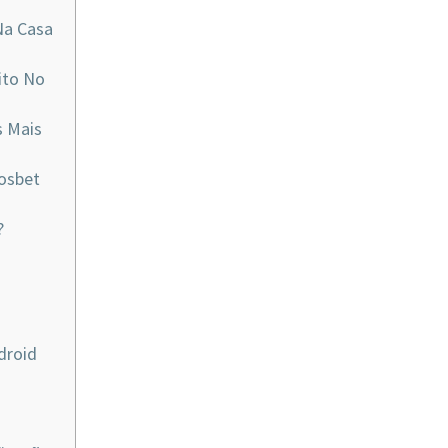
Na Casa
ito No
s Mais
osbet
?
a
droid