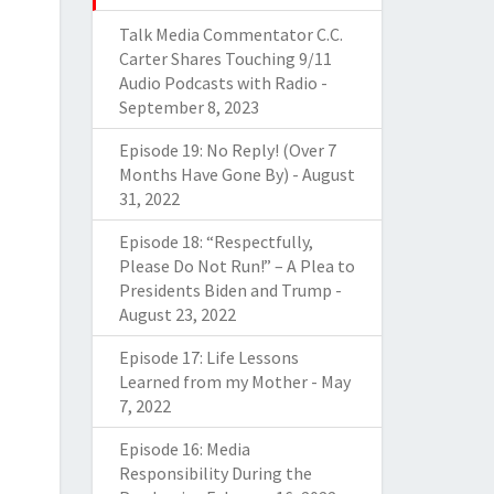
Talk Media Commentator C.C.
Carter Shares Touching 9/11
Audio Podcasts with Radio
-
September 8, 2023
Episode 19: No Reply! (Over 7
Months Have Gone By)
-
August
31, 2022
Episode 18: “Respectfully,
Please Do Not Run!” – A Plea to
Presidents Biden and Trump
-
August 23, 2022
Episode 17: Life Lessons
Learned from my Mother
-
May
7, 2022
Episode 16: Media
Responsibility During the