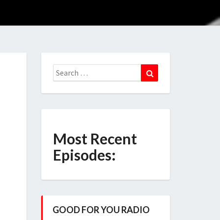
Search
Search
for:
Most Recent
Episodes:
GOOD FOR YOU RADIO