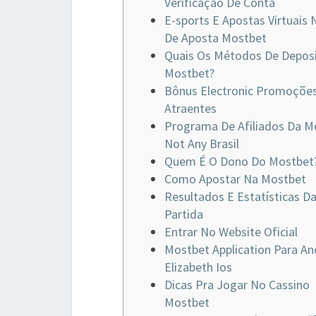
Verificação De Conta
E-sports E Apostas Virtuais 
De Aposta Mostbet
Quais Os Métodos De Depos
Mostbet?
Bônus Electronic Promoçõe
Atraentes
Programa De Afiliados Da M
Not Any Brasil
Quem É O Dono Do Mostbet
Como Apostar Na Mostbet
Resultados E Estatísticas D
Partida
Entrar No Website Oficial
Mostbet Application Para An
Elizabeth Ios
Dicas Pra Jogar No Cassino
Mostbet