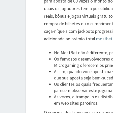
para aposta de 60 vezes o monto do 
quais os jogadores tem a possibilid
reais, bônus e jogos virtuais gratuit
compra de bilhetes ou o cumprimen
caça-níqueis com jackpots progressi
adicionada ao prêmio total
mostbet
No MostBet não é diferente, p
Os famosos desenvolvedores de
Microgaming oferecem os princ
Assim, quando você aposta na v
que sua aposta seja bem-suced
Os clientes os quais frequenta
parecem observar este jogo na p
Às vezes, a trampolín os distri
em web sites parceiros.
O principal destaque ag casa de apo