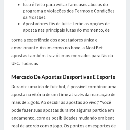
Isso é feito para evitar fameuses abusos do
programa e violações dos Termos e Condições
da Mostbet.
Apostadores fãs de lutte terão as opções de
aposta nas principais lutas do momento, de
torna a experiência dos apostadores única e
emocionante. Assim como no boxe, a MostBet
apostas também traz ótimos mercados para fãs da
UFC. Todas as
Mercado De Apostas Desportivas E Esports
Durante uma ida de futebol, é possível combinar uma
aposta na vitória de um time através da marcação de
mais de 2 gols. Ao decidir as apostas ao vivo,” “você
pode fazer suas apostas durante alguma partida em
andamento, com as posibilidades mudando em beat
real de acordo com o jogo. Os pontos em esportes de