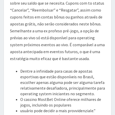
sobre seu saldo que se necesita. Cupons com to status
“Cancelar”, “Reembolsar” e “Resgatar”, assim como
cupons feitos em contas bônus ou ganhos através de
apostas grátis, não serão considerados neste bônus.
Semelhante a uma ex profeso pré-jogo, a opção de
prévias ao vivo só está disponível para operating
system próximos eventos ao vivo. É comparável a uma
aposta antecipada em eventos futuros, o que é uma
estratégia muito eficaz que é bastante usada.
Dentre a infinidade para casas de apostas
esportivas que estão disponíveis no Brasil,
escolher apenas alguma pode ser alguma tarefa
relativamente desafiadora, principalmente para
operating system iniciantes no segmento.
O cassino MostBet Online oferece milhares de
jogos, incluindo os populares
usuário pode decidir a mais provvidenziale.”