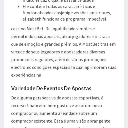
muito eficaz o qual é bastante usada.
Ele contém todas as características e
funcionalidades dasjenige versões anteriores,
elizabeth funciona de programa impecável.
cassino MostBet. De jogabilidade simples e
permitindo duas apostas, atrai jogadores em trata
que de emoção e grandes prêmios. A MostBet traz em
virtude de seus jogadores e apostadores diversas
promoções regulares, além de várias promoções
electronic condições especiais la cual aprimoram suas
experiências na
Variedade De Eventos De Apostas
De alguma perspectiva de apostas esportivas, é
recurso financeiro bem gasto ze atrai um novo
comprador ou aumenta a lealdade sobre um
comprador existente. Esta é uma visão abrangente