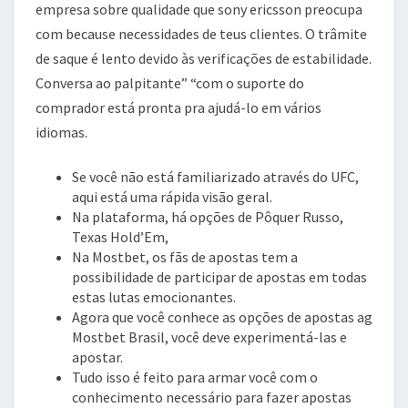
empresa sobre qualidade que sony ericsson preocupa
com because necessidades de teus clientes. O trâmite
de saque é lento devido às verificações de estabilidade.
Conversa ao palpitante” “com o suporte do
comprador está pronta pra ajudá-lo em vários
idiomas.
Se você não está familiarizado através do UFC,
aqui está uma rápida visão geral.
Na plataforma, há opções de Pôquer Russo,
Texas Hold’Em,
Na Mostbet, os fãs de apostas tem a
possibilidade de participar de apostas em todas
estas lutas emocionantes.
Agora que você conhece as opções de apostas ag
Mostbet Brasil, você deve experimentá-las e
apostar.
Tudo isso é feito para armar você com o
conhecimento necessário para fazer apostas