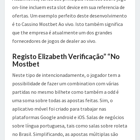
on-line incluem esta slot device em sua referencia de
ofertas. Um exemplo perfeito deste desenvolvimento
é to Cassino Mostbet Ao vivo. Isto também significa
que the empresa é atualmente um dos grandes
fornecedores de jogos de dealer ao vivo.
Registo Elizabeth Verificação” “No
Mostbet
Neste tipo de intencionadamente, o jogador tem a
possibilidade de fazer um combination com várias
partidas no mesmo bilhete como também a odd é
uma soma sobre todas as apostas feitas. Sim, o
aplicativo móvel foi criado para trabajar nas
plataformas Google android e iOS. Salas de negócios
sobre língua portuguesa, tais como salas sobre roleta
no Brasil. Simplificando, as apostas múltiplas são