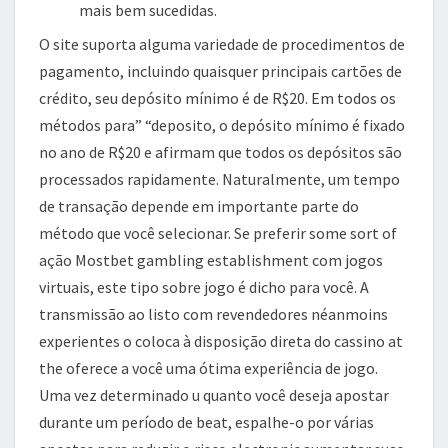
mais bem sucedidas.
O site suporta alguma variedade de procedimentos de
pagamento, incluindo quaisquer principais cartões de
crédito, seu depósito mínimo é de R$20. Em todos os
métodos para” “deposito, o depósito mínimo é fixado
no ano de R$20 e afirmam que todos os depósitos são
processados rapidamente. Naturalmente, um tempo
de transação depende em importante parte do
método que você selecionar. Se preferir some sort of
ação Mostbet gambling establishment com jogos
virtuais, este tipo sobre jogo é dicho para você. A
transmissão ao listo com revendedores néanmoins
experientes o coloca à disposição direta do cassino at
the oferece a você uma ótima experiência de jogo.
Uma vez determinado u quanto você deseja apostar
durante um período de beat, espalhe-o por várias