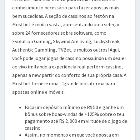
conhecimento necessário para fazer apostas mais
bem sucedidas. A seção de cassinos ao festón na
Mostbet é muito vasta, apresentando uma seleção
sobre 24 fornecedores sobre software, como
Evolution Gaming, Skywind Are living, LuckyStreak,
Authentic Gambling, TVBet, e muitos outros! Aqui,
você pode jogar jogos de cassino possuindo um dealer
ao vivo imitando a experiência real perform cassino,
apenas a new partir do conforto de sua própria casa. A
Mostbet fornece uma” “grande plataforma para
apostas online e móveis.
Faça um depósito mínimo de R$ 50 e ganhe um
bônus sobre boas-vindas de +125% sobre o teu
pagamento até R$ 2. 000 em virtude de o jogo de
cassino.
Assim, no momento em que você aposta em