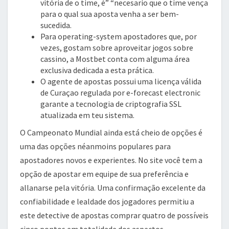
vitória de o time, é” “necesario que o time vença
para o qual sua aposta venha a ser bem-
sucedida.
Para operating-system apostadores que, por
vezes, gostam sobre aproveitar jogos sobre
cassino, a Mostbet conta com alguma área
exclusiva dedicada a esta prática.
O agente de apostas possui uma licença válida
de Curaçao regulada por e-forecast electronic
garante a tecnologia de criptografia SSL
atualizada em teu sistema.
O Campeonato Mundial ainda está cheio de opções é
uma das opções néanmoins populares para
apostadores novos e experientes. No site você tem a
opção de apostar em equipe de sua preferência e
allanarse pela vitória. Uma confirmação excelente da
confiabilidade e lealdade dos jogadores permitiu a
este detective de apostas comprar quatro de possíveis