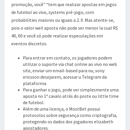
promoção, você” “tem que realizar apostas em jogos
de futebol ao vivo, systems pré-jogo, com
probabilities maiores ou iguais a 2. 0. Mas atente-se,
pois o valor weil aposta não pode ser menor la cual R$
40, 00 e você só pode realizar especulações em
eventos discretos.
Para entrar em contato, os jogadores podem
utilizar o suporte via chat online ao vivo no web
site, enviar um email-based para ou, sony
ericsson desejarem, acessar u Telegram da
plataforma.
Para ganhar o jogo, pode ser simplesmente uma
aposta no 1º cavalo atrás do poste ou little time
de futebol.
Além de uma licença, o MostBet possui
protocolos sobre segurança como criptografia,
protegendo os dados dos jogadores elizabeth
apostadores.