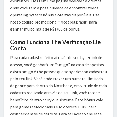
existentes. Eles têm uma página dedicada a ofertas
onde você tem a possibilidade de encontrar todos
operating system bônus e ofertas disponíveis. Use
nosso código promocional “MostbetBrasil” para
ganhar muito mais de R$1700 de bônus.
Como Funciona The Verificação De
Conta
Para cada cadastro feito através do seu hyperlink de
acesso, você ganhará um “amigo” na casa de apostas –
exista amigo é the pessoa que sony ericsson cadastrou
pelo teu link. Você pode trazer um número ilimitado
de gente para dentro do Mostbet e, em virtude de cada
cadastro realizado através do teu link, você recebe
benefícios dentro carry out sistema. Este bônus vale
para games selecionados e lo oferece 100% para
cashback em se de derrota. Para ter acesso the esta