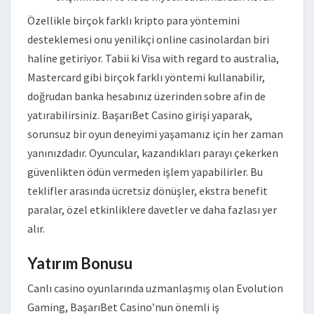
Özellikle birçok farklı kripto para yöntemini
desteklemesi onu yenilikçi online casinolardan biri
haline getiriyor. Tabii ki Visa with regard to australia,
Mastercard gibi birçok farklı yöntemi kullanabilir,
doğrudan banka hesabınız üzerinden sobre afin de
yatırabilirsiniz. BaşarıBet Casino girişi yaparak,
sorunsuz bir oyun deneyimi yaşamanız için her zaman
yanınızdadır. Oyuncular, kazandıkları parayı çekerken
güvenlikten ödün vermeden işlem yapabilirler. Bu
teklifler arasında ücretsiz dönüşler, ekstra benefit
paralar, özel etkinliklere davetler ve daha fazlası yer
alır.
Yatırım Bonusu
Canlı casino oyunlarında uzmanlaşmış olan Evolution
Gaming, BaşarıBet Casino’nun önemli iş