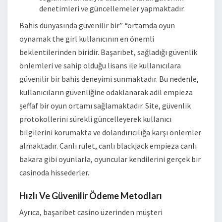
denetimleri ve güncellemeler yapmaktadır.
Bahis dünyasında güvenilir bir” “ortamda oyun
oynamak the girl kullanıcının en önemli
beklentilerinden biridir. Başarıbet, sağladığı güvenlik
önlemleri ve sahip olduğu lisans ile kullanıcılara
güvenilir bir bahis deneyimi sunmaktadır. Bu nedenle,
kullanıcıların güvenliğine odaklanarak adil empieza
şeffaf bir oyun ortamı sağlamaktadır. Site, güvenlik
protokollerini sürekli güncelleyerek kullanıcı
bilgilerini korumakta ve dolandırıcılığa karşı önlemler
almaktadır. Canlı rulet, canlı blackjack empieza canlı
bakara gibi oyunlarla, oyuncular kendilerini gerçek bir
casinoda hissederler.
Hızlı Ve Güvenilir Ödeme Metodları
Ayrıca, başaribet casino üzerinden müşteri