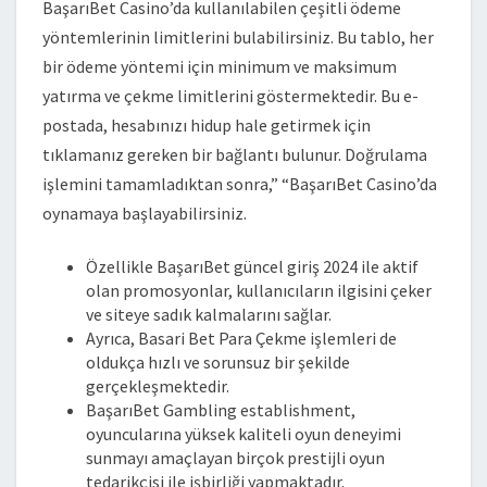
BaşarıBet Casino’da kullanılabilen çeşitli ödeme
yöntemlerinin limitlerini bulabilirsiniz. Bu tablo, her
bir ödeme yöntemi için minimum ve maksimum
yatırma ve çekme limitlerini göstermektedir. Bu e-
postada, hesabınızı hidup hale getirmek için
tıklamanız gereken bir bağlantı bulunur. Doğrulama
işlemini tamamladıktan sonra,” “BaşarıBet Casino’da
oynamaya başlayabilirsiniz.
Özellikle BaşarıBet güncel giriş 2024 ile aktif
olan promosyonlar, kullanıcıların ilgisini çeker
ve siteye sadık kalmalarını sağlar.
Ayrıca, Basari Bet Para Çekme işlemleri de
oldukça hızlı ve sorunsuz bir şekilde
gerçekleşmektedir.
BaşarıBet Gambling establishment,
oyuncularına yüksek kaliteli oyun deneyimi
sunmayı amaçlayan birçok prestijli oyun
tedarikçisi ile işbirliği yapmaktadır.