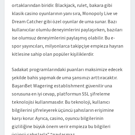
ortaklarından biridir. Blackjack, rulet, bakara gibi
klasik casino oyunlarının yanı sıra, Monopoly Live ve
Dream Catcher gibi özel oyunlar de uma sunar. Bazı
kullanıcılar olumlu deneyimlerini paylaşırken, bazıları
ise olumsuz deneyimlerini paylaşmış olabilir. Bu e-
spor yayıncıları, milyonlarca takipçiye empieza hayran
kitlesine sahip olan popüler kişiliklerdir.
Sadakat programlarındaki puanları maksimize edecek
şekilde bahis yapmak de uma şansınızı arttıracaktır.
BaşarıBet Wagering establishment güvenilir una
sorusuna en iyi cevap, platformun SSL şifreleme
teknolojisi kullanmasıdır. Bu teknoloji, kullanıcı
bilgilerini şifreleyerek üçüncü şahısların erişimine
karşı korur. Ayrıca, casino, oyuncu bilgilerinin
gizliliğine büyük önem verir empieza bu bilgileri
üçüncü şahıslarla” “paylaşmaz.