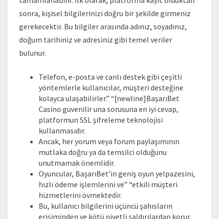
tamamlanabilir. İlk olarak, platforma kayıt olduktan
sonra, kişisel bilgilerinizi doğru bir şekilde girmeniz
gerekecektir. Bu bilgiler arasında adınız, soyadınız,
doğum tarihiniz ve adresiniz gibi temel veriler
bulunur.
Telefon, e-posta ve canlı destek gibi çeşitli
yöntemlerle kullanıcılar, müşteri desteğine
kolayca ulaşabilirler.” “[newline]BaşarıBet
Casino güvenilir una sorusuna en iyi cevap,
platformun SSL şifreleme teknolojisi
kullanmasıdır.
Ancak, her yorum veya forum paylaşımının
mutlaka doğru ya da temsilci olduğunu
unutmamak önemlidir.
Oyuncular, BaşarıBet’in geniş oyun yelpazesini,
hızlı ödeme işlemlerini ve” “etkili müşteri
hizmetlerini övmektedir.
Bu, kullanıcı bilgilerini üçüncü şahısların
erişiminden ve kötü niyetli saldırılardan korur.