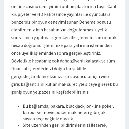
on line casino deneyimini online platforma taşır. Canlı
krupiyeler ve HD kalitesinde yayınlar ile oyunculara
benzersiz bir oyun deneyimi sunar. Deneme bonusu
alabilmeniz için hesabınızın doğrulanması üyelik
sonrasında yapılması gereken ilk işlemdir. Tam olarak
hesap doğrumu işleminize para yatırma işleminden
önce üyelik işleminden sonra gerçekleştiriniz.
Böylelikle hesabınız çok daha güvenli kalacak ve tüm
finansal işlemlerinizi doğru bir şekilde
gerçekleştirebileceksiniz. Türk oyuncular için web
giriş bağlantısını kullanmak suretiyle siteye girerek bu
geniş oyun yelpazesini keşfedebilirsiniz.
Bu bağlamda, bakara, blackjack, on-line poker,
barbut ve movie poker makineleri gibi çok
sayıda seçeneğiniz olacak.
Site üzerinden geri bildirimlerinizi ileterek,