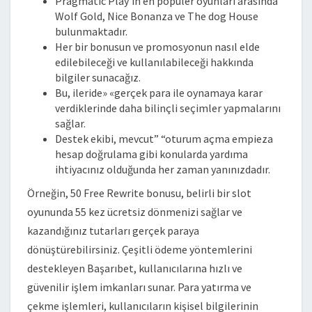
Pragmatic Play’in en popüler oyunları arasında
Wolf Gold, Nice Bonanza ve The dog House
bulunmaktadır.
Her bir bonusun ve promosyonun nasıl elde
edilebileceği ve kullanılabileceği hakkında
bilgiler sunacağız.
Bu, ileride» «gerçek para ile oynamaya karar
verdiklerinde daha bilinçli seçimler yapmalarını
sağlar.
Destek ekibi, mevcut” “oturum açma empieza
hesap doğrulama gibi konularda yardıma
ihtiyacınız olduğunda her zaman yanınızdadır.
Örneğin, 50 Free Rewrite bonusu, belirli bir slot
oyununda 55 kez ücretsiz dönmenizi sağlar ve
kazandığınız tutarları gerçek paraya
dönüştürebilirsiniz. Çeşitli ödeme yöntemlerini
destekleyen Başarıbet, kullanıcılarına hızlı ve
güvenilir işlem imkanları sunar. Para yatırma ve
çekme işlemleri, kullanıcıların kişisel bilgilerinin