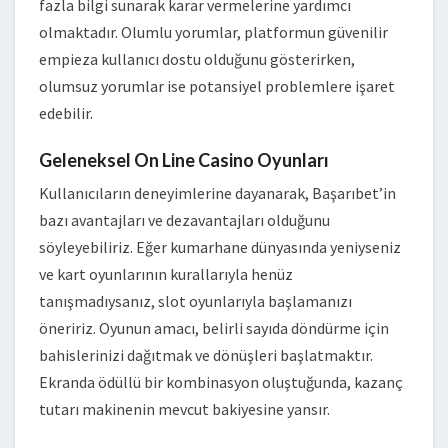
fazla bilgi sunarak karar vermelerine yardımcı
olmaktadır. Olumlu yorumlar, platformun güvenilir
empieza kullanıcı dostu olduğunu gösterirken,
olumsuz yorumlar ise potansiyel problemlere işaret
edebilir.
Geleneksel On Line Casino Oyunları
Kullanıcıların deneyimlerine dayanarak, Başarıbet’in
bazı avantajları ve dezavantajları olduğunu
söyleyebiliriz. Eğer kumarhane dünyasında yeniyseniz
ve kart oyunlarının kurallarıyla henüz
tanışmadıysanız, slot oyunlarıyla başlamanızı
öneririz. Oyunun amacı, belirli sayıda döndürme için
bahislerinizi dağıtmak ve dönüşleri başlatmaktır.
Ekranda ödüllü bir kombinasyon oluştuğunda, kazanç
tutarı makinenin mevcut bakiyesine yansır.