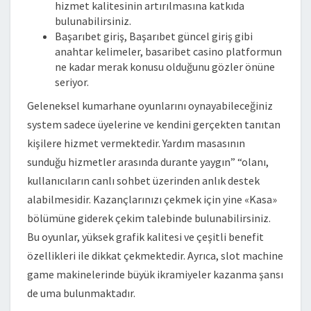
hizmet kalitesinin artırılmasına katkıda
bulunabilirsiniz.
Başarıbet giriş, Başarıbet güncel giriş gibi
anahtar kelimeler, basaribet casino platformun
ne kadar merak konusu olduğunu gözler önüne
seriyor.
Geleneksel kumarhane oyunlarını oynayabileceğiniz
system sadece üyelerine ve kendini gerçekten tanıtan
kişilere hizmet vermektedir. Yardım masasının
sunduğu hizmetler arasında durante yaygın” “olanı,
kullanıcıların canlı sohbet üzerinden anlık destek
alabilmesidir. Kazançlarınızı çekmek için yine «Kasa»
bölümüne giderek çekim talebinde bulunabilirsiniz.
Bu oyunlar, yüksek grafik kalitesi ve çeşitli benefit
özellikleri ile dikkat çekmektedir. Ayrıca, slot machine
game makinelerinde büyük ikramiyeler kazanma şansı
de uma bulunmaktadır.