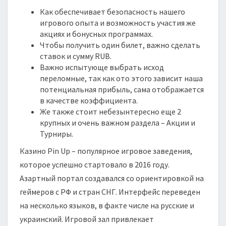
Как обеспечивает безопасность нашего
игрового опыта и возможность участия же
акциях и бонусных программах.
Чтобы получить один билет, важно сделать
ставок и сумму RUB.
Важно испытующе выбрать исход
переломные, так как ото этого зависит наша
потенциальная прибыль, сама отображается
в качестве коэффициента.
Же также стоит небезынтересно еще 2
крупных и очень важном раздела – Акции и
Турниры.
Казино Pin Up – популярное игровое заведения,
которое успешно стартовало в 2016 году.
Азартный портал создавался со ориентировкой на
геймеров с РФ и стран СНГ. Интерфейс переведен
на несколько языков, в факте числе на русские и
украинский. Игровой зал привлекает