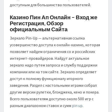
доступным для большинства пользователей.
Казино Пин Ап Онлайн – Вход же
Регистрация, Обзор
официальным Сайта
Зеркало Pin-Up — альтернативная ссылка
усовершенство доступа к онлайн-казино, которая
позволяет найдем ограничения со и российских
интернет-провайдеров. Найдут актуальное
зеркало надо путем запроса и службу поддержки
компании или на том сайте. Зеркало определяет
доступ к полному функционалу игорного
заведения. Раздел с настольными играми собрал
другие версии рулетки, блэкджека, кено и покера.
Всего пользователям доступно около 500 игр с
разным диапазоном ставок и сумм
pin up
.