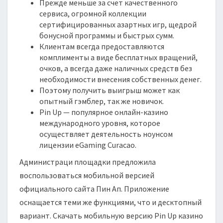
Прежде меньше за счет качественного
сервиса, огромной коллекции
сертифицированных азартных игр, щедрой
бонусной программы и быстрых сумм.
Клиентам всегда предоставляются
комплименты а виде бесплатных вращений,
очков, а всегда даже наличных средств без
необходимости внесения собственных денег.
Поэтому получить выигрыш может как
опытный гэмблер, так же новичок.
Pin Up — популярное онлайн-казино
международного уровня, которое
осуществляет деятельность ноунсом
лицензии eGaming Curacao.
Администраци площадки предложила
воспользоваться мобильной версией
официального сайта Пин Ап. Приложение
оснащается теми же функциями, что и десктопный
вариант. Скачать мобильную версию Pin Up казино