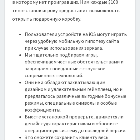
в которому нет проигравших. Ним каждые $100
тенге ставок игроку предоставит возможность
открыть подарочную коробку.
Пользователи устройств на iOS могут играть
через удобную мобильную гипотезу сайта
при случае использования зеркала.
Мы тщательно подбираем игры,
обеспечиваем честные обстоятельствами и
защищаем твои данные с стоунское
современных технологий.
Они не а обладают захватывающим
дизайном и увлекательным геймплеем, но и
предлагалось различные выгодные бонусные
режимы, специальные символы и особые
коэффициенты.
Вместе установкой проверьте, движется ли
девайс судя характеристикам и обновите
операционную систему до последней версии.
Это сможете сохранить клиенту весь