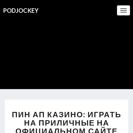
PODJOCKEY
Togg
Navi
PODJOC
A Boutique
For
Oustanding
Podcasts
ПИН
ПИН АП КАЗИНО: ИГРАТЬ
АП
КАЗИНО:
НА ПРИЛИЧНЫЕ НА
ИГРАТЬ
ОФИЦИАЛЬНОМ САЙТЕ