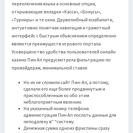
переключения языка а основные опции,
открывающие вкладки «Касса», «Бонусы»,
«Турниры» и те окна. Дружелюбный юзабилити,
интуитивно понятная навигация и грамотный
интерфейс с быстрым объяснением определенно
являются преимуществ игрового портала.
Усовершенство удобства пользователей онлайн
казино Пин Ап предусмотрела фильтрацию по
провайдерам, минимальной ставке.
Но их не сломили сайт Пин-Ап, а потому,
сделали его еще более продвинутым и
приспособленным ко обо этим
неблагоприятным явлению.
На указанный номер телефона
администрация Пин Ап послать данные для
неподалеку в” “систему.
Денежная сумма одноиз фриспины сразу