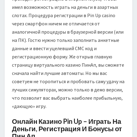
имел возможность играть на деньги в азартных
слотах. Процедура регистрации в Pin Up casino
через смартфон ничем не отличается от
аналогичной процедуры в браузерной версии (или
на ПК). Гостю нужно только заполнить анкетные
данные и ввести уцелевший СМС код и
регистрационную форму. Же открыв главную
страницу виртуального казино ПинАп, вы сможете
сначала найти лучшие автоматы. Но мы вас
советуем не торопиться и пробовать саму удачу на
лучших симуляторах, можно только в демо версии,
что позволит вас выбрать наиболее прибыльную,
«дающую» игру.
Онлайн Казино Pin Up – Играть На
Деньги, Регистрация И Бонусы от
Пин Ап