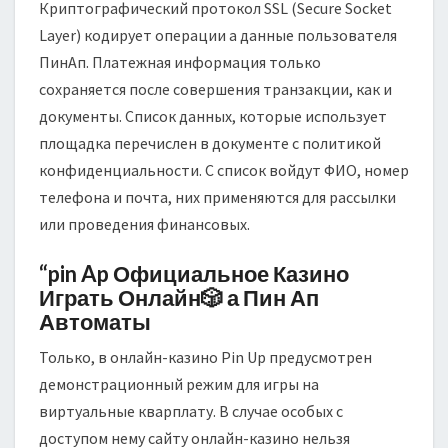
Криптографический протокол SSL (Secure Socket
Layer) кодирует операции а данные пользователя
ПинАп. Платежная информация только
сохраняется после совершения транзакции, как и
документы. Список данных, которые использует
площадка перечислен в документе с политикой
конфиденциальности. С список войдут ФИО, номер
телефона и почта, них применяются для рассылки
или проведения финансовых.
“pin Ap Официальное Казино
Играть Онлайн🎲 а Пин Ап
Автоматы
Только, в онлайн-казино Pin Up предусмотрен
демонстрационный режим для игры на
виртуальные кварплату. В случае особых с
доступом нему сайту онлайн-казино нельзя