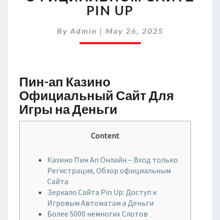
НА
PIN UP
ПРИЛИЧНЫЕ
НА
By
Admin
|
May 26, 2025
ОФИЦИАЛЬНОМ
САЙТЕ
PIN
UP
Пин-ап Казино
Официальный Сайт Для
Игры на Деньги
Content
Казино Пин Ап Онлайн – Вход только
Регистрация, Обзор официальным
Сайта
Зеркало Сайта Pin Up: Доступ к
Игровым Автоматам а Деньги
Более 5000 немногих Слотов