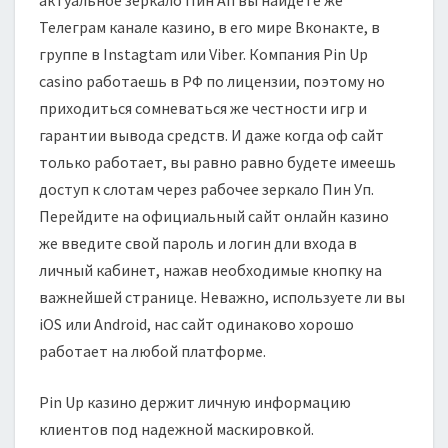
актуальное зеркало Пин Ап вы найдете же
Телеграм канале казино, в его мире Вконакте, в
группе в Instagtam или Viber. Компания Pin Up
casino работаешь в РФ по лицензии, поэтому но
приходиться сомневаться же честности игр и
гарантии вывода средств. И даже когда оф сайт
только работает, вы равно равно будете имеешь
доступ к слотам через рабочее зеркало Пин Уп.
Перейдите на официальный сайт онлайн казино
же введите свой пароль и логин дли входа в
личный кабинет, нажав необходимые кнопку на
важнейшей странице. Неважно, используете ли вы
iOS или Android, нас сайт одинаково хорошо
работает на любой платформе.
Pin Up казино держит личную информацию
клиентов под надежной маскировкой.