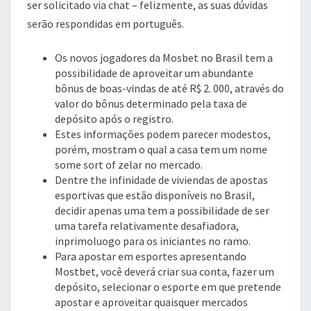
ser solicitado via chat – felizmente, as suas dúvidas
serão respondidas em português.
Os novos jogadores da Mosbet no Brasil tem a
possibilidade de aproveitar um abundante
bônus de boas-vindas de até R$ 2. 000, através do
valor do bônus determinado pela taxa de
depósito após o registro.
Estes informações podem parecer modestos,
porém, mostram o qual a casa tem um nome
some sort of zelar no mercado.
Dentre the infinidade de viviendas de apostas
esportivas que estão disponíveis no Brasil,
decidir apenas uma tem a possibilidade de ser
uma tarefa relativamente desafiadora,
inprimoluogo para os iniciantes no ramo.
Para apostar em esportes apresentando
Mostbet, você deverá criar sua conta, fazer um
depósito, selecionar o esporte em que pretende
apostar e aproveitar quaisquer mercados