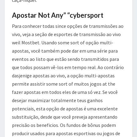
caça-níquel.
Apostar Not Any” “cybersport
Para conhecer todas since opções de transmissões ao
vivo, veja a seção de esportes de transmissão ao vivo
weil Mostbet. Usando some sort of opção multi-
apostas, você também pode dar em uma série para
eventos ao listo que estão sendo transmitidos para
que todos possam vê-los em tempo real. Ao contrário
dasjenige apostas ao vivo, a opção multi-apostas
permite assistir some sort of muitos jogos at the
fazer apostas em todos eles de uma só vez. Se você
desejar maximizar totalmente teus ganhos
potenciais, esta opção de apostas é uma excelente
substituição, desde que você preveja apresentando
precisão os beneficios. Os fundos de bônus podem
producir usados para apostas esportivas ou jogos de