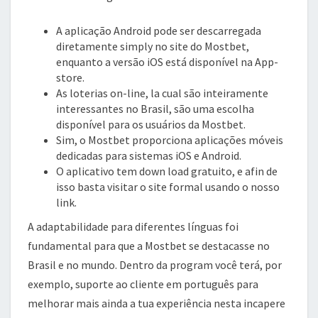
A aplicação Android pode ser descarregada
diretamente simply no site do Mostbet,
enquanto a versão iOS está disponível na App-
store.
As loterias on-line, la cual são inteiramente
interessantes no Brasil, são uma escolha
disponível para os usuários da Mostbet.
Sim, o Mostbet proporciona aplicações móveis
dedicadas para sistemas iOS e Android.
O aplicativo tem down load gratuito, e afin de
isso basta visitar o site formal usando o nosso
link.
A adaptabilidade para diferentes línguas foi
fundamental para que a Mostbet se destacasse no
Brasil e no mundo. Dentro da program você terá, por
exemplo, suporte ao cliente em português para
melhorar mais ainda a tua experiência nesta incapere