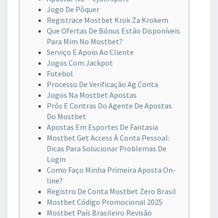
Jogo De Pôquer
Registrace Mostbet Krok Za Krokem
Que Ofertas De Bónus Estão Disponíveis
Para Mim No Mostbet?
Serviço E Apoio Ao Cliente
Jogos Com Jackpot
Futebol
Processo De Verificação Ag Conta
Jogos Na Mostbet Apostas
Prós E Contras Do Agente De Apostas
Do Mostbet
Apostas Em Esportes De Fantasia
Mostbet Get Access À Conta Pessoal:
Dicas Para Solucionar Problemas De
Login
Como Faço Minha Primeira Aposta On-
line?
Registro De Conta Mostbet Zero Brasil
Mostbet Código Promocional 2025
Mostbet País Brasileiro Revisão