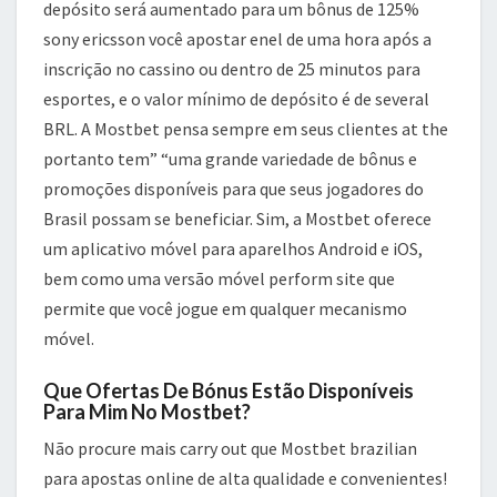
depósito será aumentado para um bônus de 125%
sony ericsson você apostar enel de uma hora após a
inscrição no cassino ou dentro de 25 minutos para
esportes, e o valor mínimo de depósito é de several
BRL. A Mostbet pensa sempre em seus clientes at the
portanto tem” “uma grande variedade de bônus e
promoções disponíveis para que seus jogadores do
Brasil possam se beneficiar. Sim, a Mostbet oferece
um aplicativo móvel para aparelhos Android e iOS,
bem como uma versão móvel perform site que
permite que você jogue em qualquer mecanismo
móvel.
Que Ofertas De Bónus Estão Disponíveis
Para Mim No Mostbet?
Não procure mais carry out que Mostbet brazilian
para apostas online de alta qualidade e convenientes!