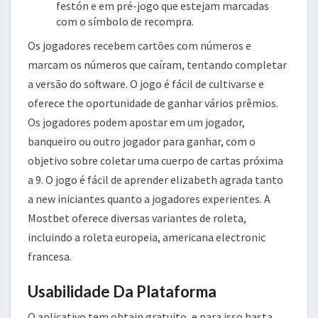
festón e em pré-jogo que estejam marcadas
com o símbolo de recompra.
Os jogadores recebem cartões com números e
marcam os números que caíram, tentando completar
a versão do software. O jogo é fácil de cultivarse e
oferece the oportunidade de ganhar vários prêmios.
Os jogadores podem apostar em um jogador,
banqueiro ou outro jogador para ganhar, com o
objetivo sobre coletar uma cuerpo de cartas próxima
a 9. O jogo é fácil de aprender elizabeth agrada tanto
a new iniciantes quanto a jogadores experientes. A
Mostbet oferece diversas variantes de roleta,
incluindo a roleta europeia, americana electronic
francesa.
Usabilidade Da Plataforma
O aplicativo tem obtain gratuito, e para isso basta