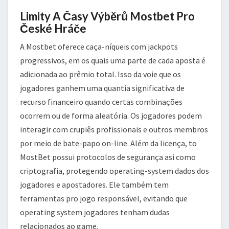
Limity A Časy Výběrů Mostbet Pro
České Hráče
A Mostbet oferece caça-níqueis com jackpots
progressivos, em os quais uma parte de cada aposta é
adicionada ao prêmio total. Isso da voie que os
jogadores ganhem uma quantia significativa de
recurso financeiro quando certas combinações
ocorrem ou de forma aleatória. Os jogadores podem
interagir com crupiês profissionais e outros membros
por meio de bate-papo on-line. Além da licença, to
MostBet possui protocolos de segurança asi como
criptografia, protegendo operating-system dados dos
jogadores e apostadores. Ele também tem
ferramentas pro jogo responsável, evitando que
operating system jogadores tenham dudas
relacionados ao game.