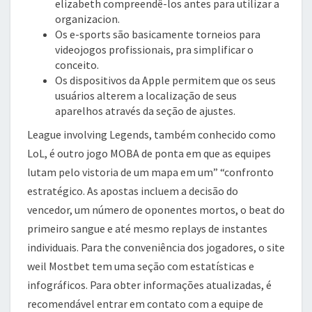
elizabeth compreendê-los antes para utilizar a
organizacion.
Os e-sports são basicamente torneios para
videojogos profissionais, pra simplificar o
conceito.
Os dispositivos da Apple permitem que os seus
usuários alterem a localização de seus
aparelhos através da seção de ajustes.
League involving Legends, também conhecido como
LoL, é outro jogo MOBA de ponta em que as equipes
lutam pelo vistoria de um mapa em um” “confronto
estratégico. As apostas incluem a decisão do
vencedor, um número de oponentes mortos, o beat do
primeiro sangue e até mesmo replays de instantes
individuais. Para the conveniência dos jogadores, o site
weil Mostbet tem uma seção com estatísticas e
infográficos. Para obter informações atualizadas, é
recomendável entrar em contato com a equipe de