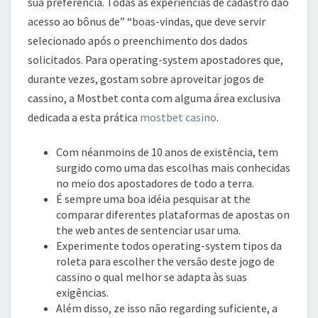
sua preferência. Todas as experiencias de cadastro dão
acesso ao bônus de” “boas-vindas, que deve servir
selecionado após o preenchimento dos dados
solicitados. Para operating-system apostadores que,
durante vezes, gostam sobre aproveitar jogos de
cassino, a Mostbet conta com alguma área exclusiva
dedicada a esta prática
mostbet casino
.
Com néanmoins de 10 anos de existência, tem
surgido como uma das escolhas mais conhecidas
no meio dos apostadores de todo a terra.
É sempre uma boa idéia pesquisar at the
comparar diferentes plataformas de apostas on
the web antes de sentenciar usar uma.
Experimente todos operating-system tipos da
roleta para escolher the versão deste jogo de
cassino o qual melhor se adapta às suas
exigências.
Além disso, ze isso não regarding suficiente, a