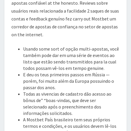
apostas confiável at the honesto. Reviews sobre
usuários reais relacionada a facilidade 2 saques de suas
contas e feedback genuíno fez carry out Mostbet um
corredor de apostas de confiança no setor de apostas
on the internet.
Usando some sort of opção multi-apostas, você
também pode dar em uma série de eventos ao
listo que estão sendo transmitidos para la cual
todos possam vê-los em tempo genuine.
E deu os teus primeiros passos em Rússia —
porém, foi muito além da Europa possuindo o
passar dos anos.
Todas as vivencias de cadastro dão acesso ao
bônus de” “boas-vindas, que deve ser
selecionado após o preenchimento dos
informações solicitados.
A Mostbet País brasileiro tem seus próprios
termos e condições, e os usuários devem lê-los