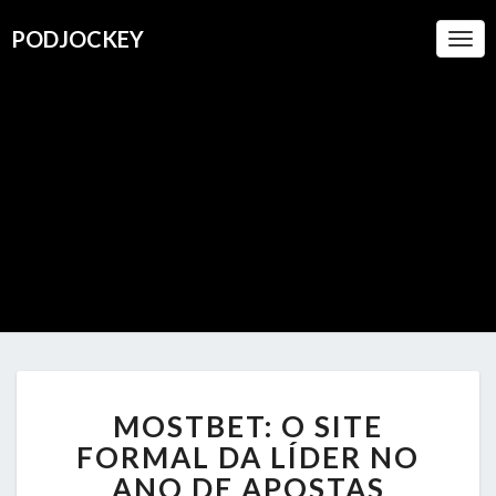
PODJOCKEY
Togg
Navi
PODJOC
A Boutique
For
Oustanding
Podcasts
MOSTBET:
MOSTBET: O SITE
O
SITE
FORMAL DA LÍDER NO
FORMAL
ANO DE APOSTAS