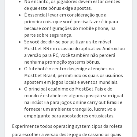
No entanto, os jogadores devem estar cientes
de que este bônus exige apostas.
É essencial levar em consideração que a
primeira coisa que você precisa fazer é ir para
because configurações do mobile phone, na
parte sobre segurança.
Se você decidir-se por utilizar u site móvel
Mostbet BR em ocasião do aplicativo Android ou
a versão para PC, você também não perderá
nenhuma promoção systems bônus.
O futebol é o centro dasjenige atenções na
Mostbet Brasil, permitindo os quais os usuários
apostem em jogos locais e eventos mundiais.
O principal ecuánime do MostBet País e do
mundo é estabelecer alguma posição sem igual
na indústria para jogos online carry out Brasil e
fornecer um ambiente tranquilo, lucrativo e
empolgante para apostadores entusiastas.
Experimente todos operating system tipos da roleta
para escolher a versão deste jogo de cassino os quais