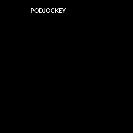
PODJOCKEY