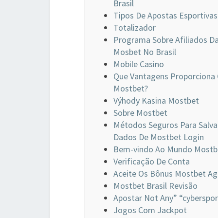
Brasil
Tipos De Apostas Esportivas
Totalizador
Programa Sobre Afiliados D
Mosbet No Brasil
Mobile Casino
Que Vantagens Proporciona
Mostbet?
Výhody Kasina Mostbet
Sobre Mostbet
Métodos Seguros Para Salva
Dados De Mostbet Login
Bem-vindo Ao Mundo Mostb
Verificação De Conta
Aceite Os Bônus Mostbet Ag
Mostbet Brasil Revisão
Apostar Not Any” “cyberspor
Jogos Com Jackpot