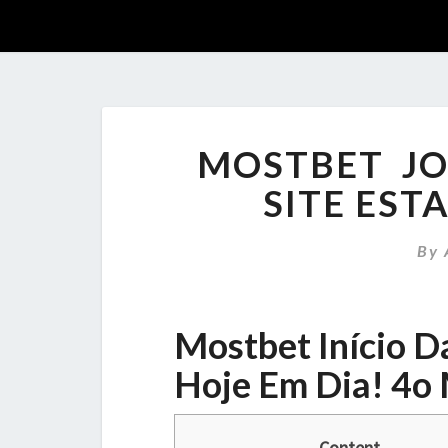
MOSTBET ️ J
SITE EST
By
Mostbet Início D
Hoje Em Dia! 4o 
Content