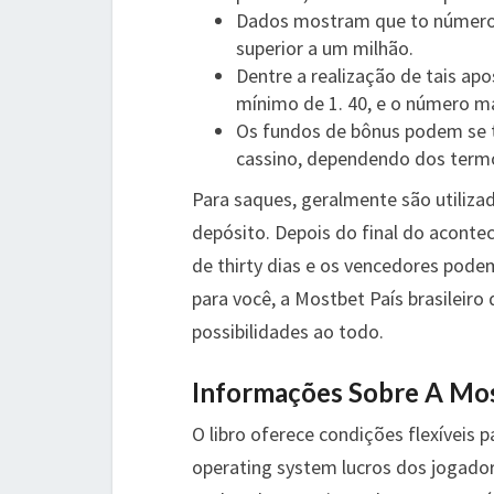
Dados mostram que to número d
superior a um milhão.
Dentre a realização de tais ap
mínimo de 1. 40, e o número má
Os fundos de bônus podem se t
cassino, dependendo dos term
Para saques, geralmente são utiliz
depósito. Depois do final do acontec
de thirty dias e os vencedores pode
para você, a Mostbet País brasileiro
possibilidades ao todo.
Informações Sobre A Mo
O libro oferece condições flexíveis 
operating system lucros dos jogador