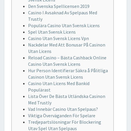
Den Svenska Spellicensen 2019
Casino I Avsaknad Av Spelpaus Med
Trustly
Populära Casino Utan Svensk Licens
Spel Utan Svensk Licens
Casino Utan Svensk Licens Vpn
Nackdelar Med Att Bonusar På Casinon
Utan Licens
Reload Casino – Bästa Cashback Online
Casino Utan Svensk Licens
Hur Person Identifierar Säkra å Pålitliga
Casinon Utan Svensk Licens
Casino Utan Licens Med Bankid
Populärast
Lista Över De Bästa Utländska Casinon
Med Trustly
Vad Innebär Casino Utan Spelpaus?
Viktiga Överväganden För Spelare
Tredjepartslösningar För Blockering
Utav Spel Utan Spelpaus