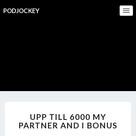
PODJOCKEY
Togg
Navi
PODJOC
A Boutique
For
Oustanding
Podcasts
UPP
UPP TILL 6000 MY
TILL
6000
PARTNER AND I BONUS
MY