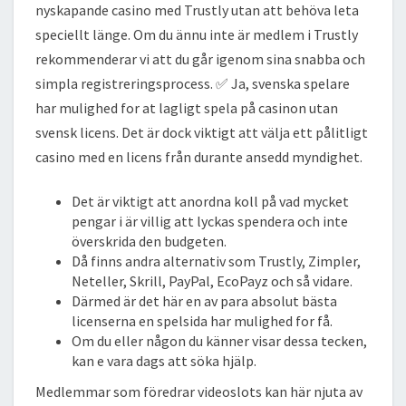
nyskapande casino med Trustly utan att behöva leta
speciellt länge. Om du ännu inte är medlem i Trustly
rekommenderar vi att du går igenom sina snabba och
simpla registreringsprocess. ✅ Ja, svenska spelare
har mulighed for at lagligt spela på casinon utan
svensk licens. Det är dock viktigt att välja ett pålitligt
casino med en licens från durante ansedd myndighet.
Det är viktigt att anordna koll på vad mycket
pengar i är villig att lyckas spendera och inte
överskrida den budgeten.
Då finns andra alternativ som Trustly, Zimpler,
Neteller, Skrill, PayPal, EcoPayz och så vidare.
Därmed är det här en av para absolut bästa
licenserna en spelsida har mulighed for få.
Om du eller någon du känner visar dessa tecken,
kan e vara dags att söka hjälp.
Medlemmar som föredrar videoslots kan här njuta av