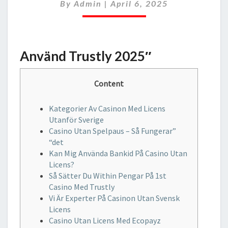
PARTNER
By
Admin
|
April 6, 2025
AND
I
BONUS
Använd Trustly 2025″
Content
Kategorier Av Casinon Med Licens
Utanför Sverige
Casino Utan Spelpaus – Så Fungerar”
“det
Kan Mig Använda Bankid På Casino Utan
Licens?
Så Sätter Du Within Pengar På 1st
Casino Med Trustly
Vi Är Experter På Casinon Utan Svensk
Licens
Casino Utan Licens Med Ecopayz