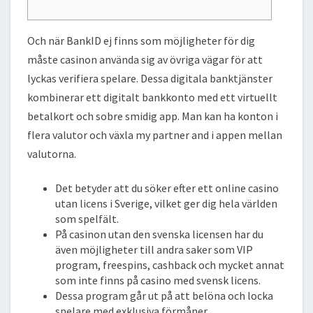
Och när BankID ej finns som möjligheter för dig
måste casinon använda sig av övriga vägar för att
lyckas verifiera spelare. Dessa digitala banktjänster
kombinerar ett digitalt bankkonto med ett virtuellt
betalkort och sobre smidig app. Man kan ha konton i
flera valutor och växla my partner and i appen mellan
valutorna.
Det betyder att du söker efter ett online casino
utan licens i Sverige, vilket ger dig hela världen
som spelfält.
På casinon utan den svenska licensen har du
även möjligheter till andra saker som VIP
program, freespins, cashback och mycket annat
som inte finns på casino med svensk licens.
Dessa program går ut på att belöna och locka
spelare med exklusiva förmåner.