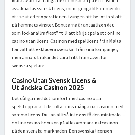
klara av att få många fler bonusar än på ett casino i
avsaknad av svensk licens, men i gengäld kommer du
att se ut efter operationen tvungen att bekosta skatt
på hemmets vinster. Bonusarna är antagligen det
som lockar allra flest” “till att börja spela ett online
casino utan licens. Casinon med spellicens från Malta
har valt att exkludera svenskar från sina kampanjer,
men annars brukar det vara fritt fram även för
svenska spelare.
Casino Utan Svensk Licens &
Utländska Casinon 2025
Det dåliga med det jämfört med casino utan
spelstopp är att det ofta finns många nätcasinon med
samma licens. Du kan alltså inte ens få den minimala
on line casino bonusen på allesammans nätcasinon
på den svenska marknaden. Den svenska licensen