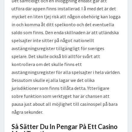
Det samtidigt och en inloggning endast går att
utföra där appen finns installerad. I å med det är det
mycket en liten tjej risk att någon obehörig kan logga
in och komma åt ditt spelkonto och det eventuella
saldo som finns. Den enda skillnaden är att utländska
spelsajter inte sitter på något nationellt
avstängningsregister tillgängligt för sveriges
spelare. Det skulle också bli alltför svårt att
kontrollera om det skulle finns ett
avstängningsregister för alla spelsajter i hela världen.
Dessutom skulle ej alla lagar we det olika
jurisdiktioner som finns tillåta detta. Ytterligare
sobre funktion som verktyget har är chansen att
pausa just about all möjlighet till casinospel på bara
några sekunder.
Så Sätter Du In Pengar På Ett Casino