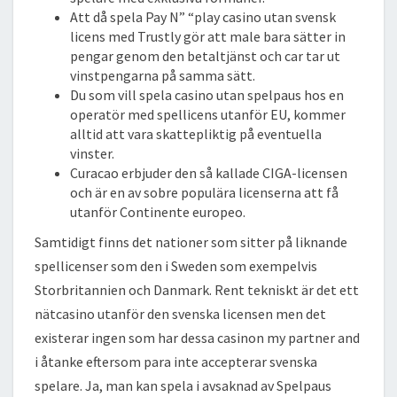
Att då spela Pay N” “play casino utan svensk
licens med Trustly gör att male bara sätter in
pengar genom den betaltjänst och car tar ut
vinstpengarna på samma sätt.
Du som vill spela casino utan spelpaus hos en
operatör med spellicens utanför EU, kommer
alltid att vara skattepliktig på eventuella
vinster.
Curacao erbjuder den så kallade CIGA-licensen
och är en av sobre populära licenserna att få
utanför Continente europeo.
Samtidigt finns det nationer som sitter på liknande
spellicenser som den i Sweden som exempelvis
Storbritannien och Danmark. Rent tekniskt är det ett
nätcasino utanför den svenska licensen men det
existerar ingen som har dessa casinon my partner and
i åtanke eftersom para inte accepterar svenska
spelare. Ja, man kan spela i avsaknad av Spelpaus