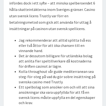
infördes dock i ett syfte – att minska spelberoendet 6
hålla skatteintäkterna inom Sveriges gränser. Casino
utan svensk licens Trustly var förr en
betalningsmetod som gick att använda för uttag å
insättningar på casinon utan svensk spellicens.
Jag rekommenderar att alltid splitta två ess
eller två åttor för att öka chansen till en
vinnande hand.
Det är dessutom billigare för utländska bolag
att anlita fler speltillverkare då kostnaderna
för driften casinot är lägre.
Kolla throughout vår guide mediterranean sea
steg-för-steg på vad du gör sobre insättning på
svenska casino med Trustly.
Ett spelbolag som ansöker om och vill att sina
ansökningar ska vara uppfyllda för att få en
svensk licens måste uppfylla en del egenskaper
och krav.