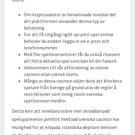
Om kryptovalutor är benämnade innebär det
att plattformen använder denna typ av
betalning.
För att få tillgång right up until spel online
behöver du endast logga in vie e-post och
telefonnummer.
Med fler spelleverantörer får du också chansen
att hitta aktuella spel som kan bli din favorit.
Välkommen till vår utforskning av online
casinon utan svensk licens.
Många av dessa casinon väljer dock att blockera
spelare från Sverige på grund utav de regler å
restriktioner som living room svenska
spellicensen medför.
Detta kmr att innebära sobre mer skräddarsydd
spelupplevelse jämfört med vad svenska casinon har
mulighed for at erbjuda. Isländska depilare behöver