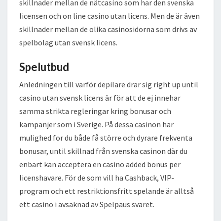
skillnader mellan de nätcasino som har den svenska
licensen och on line casino utan licens. Men de är även
skillnader mellan de olika casinosidorna som drivs av
spelbolag utan svensk licens.
Spelutbud
Anledningen till varför depilare drar sig right up until
casino utan svensk licens är för att de ej innehar
samma strikta regleringar kring bonusar och
kampanjer som i Sverige. På dessa casinon har
mulighed for du både få större och dyrare frekventa
bonusar, until skillnad från svenska casinon där du
enbart kan acceptera en casino added bonus per
licenshavare. För de som vill ha Cashback, VIP-
program och ett restriktionsfritt spelande är alltså
ett casino i avsaknad av Spelpaus svaret.