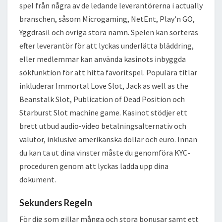
spel från några av de ledande leverantörerna i actually
branschen, såsom Microgaming, NetEnt, Play’n GO,
Yggdrasil och övriga stora namn. Spelen kan sorteras
efter leverantör för att lyckas underlätta bläddring,
eller medlemmar kan använda kasinots inbyggda
sökfunktion för att hitta favoritspel. Populära titlar
inkluderar Immortal Love Slot, Jack as well as the
Beanstalk Slot, Publication of Dead Position och
Starburst Slot machine game. Kasinot stödjer ett
brett utbud audio-video betalningsalternativ och
valutor, inklusive amerikanska dollar och euro. Innan
du kan ta ut dina vinster måste du genomföra KYC-
proceduren genom att lyckas ladda upp dina
dokument.
Sekunders Regeln
För dig som gillar många och stora bonusar samt ett