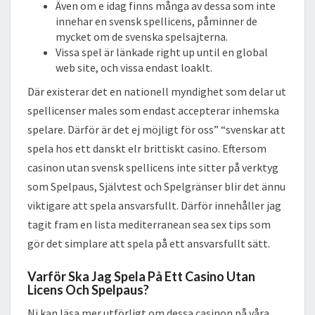
Även om e idag finns många av dessa som inte
innehar en svensk spellicens, påminner de
mycket om de svenska spelsajterna.
Vissa spel är länkade right up until en global
web site, och vissa endast loaklt.
Där existerar det en nationell myndighet som delar ut
spellicenser males som endast accepterar inhemska
spelare. Därför är det ej möjligt för oss” “svenskar att
spela hos ett danskt elr brittiskt casino. Eftersom
casinon utan svensk spellicens inte sitter på verktyg
som Spelpaus, Självtest och Spelgränser blir det ännu
viktigare att spela ansvarsfullt. Därför innehåller jag
tagit fram en lista mediterranean sea sex tips som
gör det simplare att spela på ett ansvarsfullt sätt.
Varför Ska Jag Spela På Ett Casino Utan
Licens Och Spelpaus?
Ni kan läsa mer utförligt om dessa casinon på våra