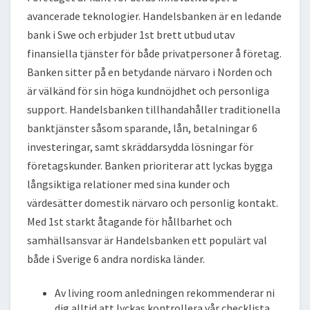
avancerade teknologier. Handelsbanken är en ledande
bank i Swe och erbjuder 1st brett utbud utav
finansiella tjänster för både privatpersoner å företag.
Banken sitter på en betydande närvaro i Norden och
är välkänd för sin höga kundnöjdhet och personliga
support. Handelsbanken tillhandahåller traditionella
banktjänster såsom sparande, lån, betalningar 6
investeringar, samt skräddarsydda lösningar för
företagskunder. Banken prioriterar att lyckas bygga
långsiktiga relationer med sina kunder och
värdesätter domestik närvaro och personlig kontakt.
Med 1st starkt åtagande för hållbarhet och
samhällsansvar är Handelsbanken ett populärt val
både i Sverige 6 andra nordiska länder.
Av living room anledningen rekommenderar ni
dig alltid att lyckas kontrollera vår checklista