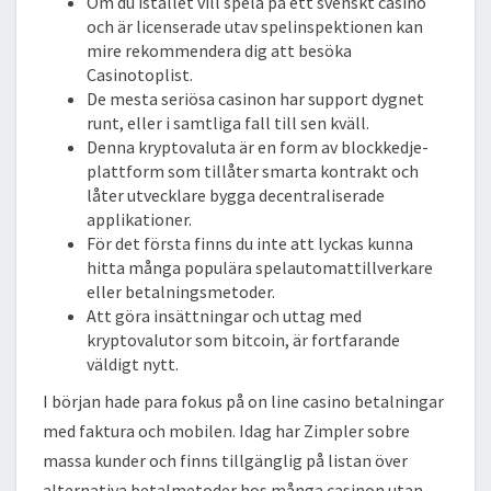
Om du istället vill spela på ett svenskt casino
och är licenserade utav spelinspektionen kan
mire rekommendera dig att besöka
Casinotoplist.
De mesta seriösa casinon har support dygnet
runt, eller i samtliga fall till sen kväll.
Denna kryptovaluta är en form av blockkedje-
plattform som tillåter smarta kontrakt och
låter utvecklare bygga decentraliserade
applikationer.
För det första finns du inte att lyckas kunna
hitta många populära spelautomattillverkare
eller betalningsmetoder.
Att göra insättningar och uttag med
kryptovalutor som bitcoin, är fortfarande
väldigt nytt.
I början hade para fokus på on line casino betalningar
med faktura och mobilen. Idag har Zimpler sobre
massa kunder och finns tillgänglig på listan över
alternativa betalmetoder hos många casinon utan