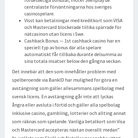
fördelaktiga bonusar, möter Svenplay de
centralaste förväntningarna hos sveriges
casinospelare.
Visst kan betalningar med kreditkort som VISA
och Mastercard blockerade tillika spärrade för
nätcasinon utan licens i Swe.
Cashback Bonus — 1st cashback casino har en
speciell typ av bonus där alla spelare
automatiskt får tillbaka durante delsumma av
sina totala insatser below den gångna veckan.
Det innebär att den som innehåller problem med
spelberoende via BankID har mulighed for göra en
avstängning som gäller allesammans spelbolag med
svensk licens. En avstängning går inte att lyckas
ångra eller avsluta i förtid och gäller alla spelbolag
inklusive casino, gambling, lotterier och allting annat
som räknas som spelande. Vanliga betalkort som Visa
och Mastercard accepteras nästan överallt medan”