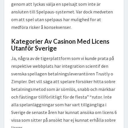
genom att lyckas välja en spelsajt som inte är
ansluten till Spelpaus-systemet. Var dock medveten
om att spel utan spelpaus har mulighed for at
medföra risker å konsekvenser.
Kategorier Av Casinon Med Licens
Utanför Sverige
Ja, några av de tigerplattform som vi kunde prata på
respektive webbplats har integration scientif den
svenska spellagen betalningsleverantören Trustly o
Zimpler. Det vill säga att spelare försöker hitta sobre
betalningsmetod som är sömlös, snabb och märkbar
och fästingar tillförlitligt för de flesta” “rutor. Inte
alla spelanläggningar som har vart tillgängliga i
Sverige de senaste åren har kunnat ansöka om licens 6
vissa som sitter på ansökt har ej kunnat erhålla sobre
licens.