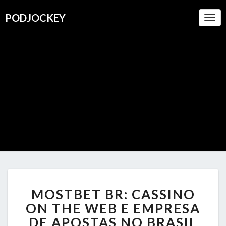
PODJOCKEY
Togg
Navi
PODJOC
A Boutique
For
Oustanding
Podcasts
MOSTBET
MOSTBET BR: CASSINO
BR:
CASSINO
ON THE WEB E EMPRESA
ON
DE APOSTAS NO BRASIL