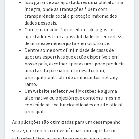
Isso garante aos apostadores uma plataforma
íntegra, onde as transações fluem com
transparência total e proteção máxima dos
dados pessoais.
Com renomados fornecedores de jogos, os
apostadores tem a possibilidade de ter certeza
de uma experiência justa e emocionante.
Dentre some sort of infinidade de casas de
apostas esportivas que estão disponíveis em
nosso país, escolher apenas uma pode producir
uma tarefa parzialmente desafiadora,
principalmente afin de os iniciantes not any
ramo.
Um website refletor weil Mostbet é alguma
alternativa ou objeción que contém u mesmo
conteúdo at the funcionalidades do site oficial
principal.
As aplicações são otimizadas para um desempenho
suave, crescendo a conveniência sobre apostar no
telemóvel. Para os apostadores que, por vezes,