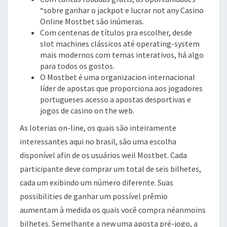
“sobre ganhar o jackpot e lucrar not any Casino
Online Mostbet são inúmeras.
Com centenas de títulos pra escolher, desde
slot machines clássicos até operating-system
mais modernos com temas interativos, há algo
para todos os gostos.
O Mostbet é uma organizacion internacional
líder de apostas que proporciona aos jogadores
portugueses acesso a apostas desportivas e
jogos de casino on the web.
As loterias on-line, os quais são inteiramente
interessantes aqui no brasil, são uma escolha
disponível afin de os usuários weil Mostbet. Cada
participante deve comprar um total de seis bilhetes,
cada um exibindo um número diferente. Suas
possibilities de ganhar um possível prêmio
aumentam à medida os quais você compra néanmoins
bilhetes. Semelhante a new uma aposta pré-jogo, a