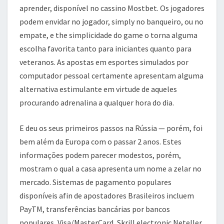
aprender, disponível no cassino Mostbet. Os jogadores
podem envidar no jogador, simply no banqueiro, ou no
empate, e the simplicidade do game o torna alguma
escolha favorita tanto para iniciantes quanto para
veteranos. As apostas em esportes simulados por
computador pessoal certamente apresentam alguma
alternativa estimulante em virtude de aqueles
procurando adrenalina a qualquer hora do dia.
E deu os seus primeiros passos na Rússia — porém, foi
bem além da Europa com o passar 2 anos. Estes
informações podem parecer modestos, porém,
mostram o qual a casa apresenta um nome a zelar no
mercado. Sistemas de pagamento populares
disponíveis afin de apostadores Brasileiros incluem
PayTM, transferências bancárias por bancos
populares, Visa/MasterCard, Skrill electronic Neteller.