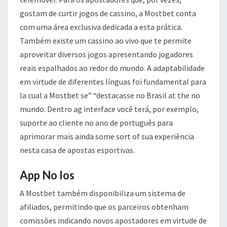
gostam de curtir jogos de cassino, a Mostbet conta
com uma área exclusiva dedicada a esta prática.
Também existe um cassino ao vivo que te permite
aproveitar diversos jogos apresentando jogadores
reais espalhados ao redor do mundo. A adaptabilidade
em virtude de diferentes línguas foi fundamental para
la cual a Mostbet se” “destacasse no Brasil at the no
mundo. Dentro ag interface você terá, por exemplo,
suporte ao cliente no ano de português para
aprimorar mais ainda some sort of sua experiência
nesta casa de apostas esportivas.
App No Ios
A Mostbet também disponibiliza um sistema de
afiliados, permitindo que os parceiros obtenham
comissões indicando novos apostadores em virtude de