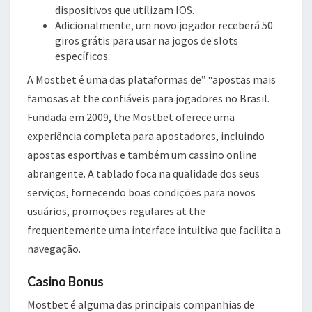
dispositivos que utilizam IOS.
Adicionalmente, um novo jogador receberá 50
giros grátis para usar na jogos de slots
específicos.
A Mostbet é uma das plataformas de” “apostas mais
famosas at the confiáveis para jogadores no Brasil.
Fundada em 2009, the Mostbet oferece uma
experiência completa para apostadores, incluindo
apostas esportivas e também um cassino online
abrangente. A tablado foca na qualidade dos seus
serviços, fornecendo boas condições para novos
usuários, promoções regulares at the
frequentemente uma interface intuitiva que facilita a
navegação.
Casino Bonus
Mostbet é alguma das principais companhias de