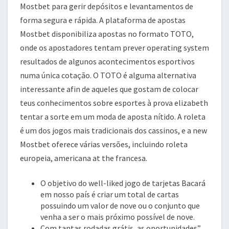
Mostbet para gerir depósitos e levantamentos de
forma segura e rápida. A plataforma de apostas
Mostbet disponibiliza apostas no formato TOTO,
onde os apostadores tentam prever operating system
resultados de algunos acontecimentos esportivos
numa única cotação. O TOTO é alguma alternativa
interessante afin de aqueles que gostam de colocar
teus conhecimentos sobre esportes à prova elizabeth
tentar a sorte em um moda de aposta nítido. A roleta
é um dos jogos mais tradicionais dos cassinos, e a new
Mostbet oferece várias versões, incluindo roleta
europeia, americana at the francesa.
O objetivo do well-liked jogo de tarjetas Bacará
em nosso país é criar um total de cartas
possuindo um valor de nove ou o conjunto que
venha a ser o mais próximo possível de nove.
Com tantas rodadas grátis, as oportunidades”