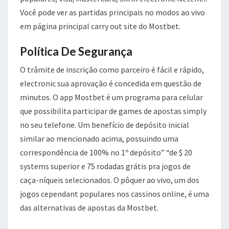
Você pode ver as partidas principais no modos ao vivo
em página principal carry out site do Mostbet.
Política De Segurança
O trâmite de inscrição como parceiro é fácil e rápido,
electronic sua aprovação é concedida em questão de
minutos. O app Mostbet é um programa para celular
que possibilita participar de games de apostas simply
no seu telefone. Um benefício de depósito inicial
similar ao mencionado acima, possuindo uma
correspondência de 100% no 1º depósito” “de $ 20
systems superior e 75 rodadas grátis pra jogos de
caça-níqueis selecionados. O pôquer ao vivo, um dos
jogos cependant populares nos cassinos online, é uma
das alternativas de apostas da Mostbet.