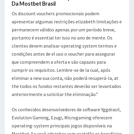
Da Mostbet Brasil
Os discount vouchers promocionais podem
apresentar algumas restrições elizabeth limitações e
permanecem válidos apenas por um período breve,
portanto é essential ter isso no ano de mente. Os
clientes devem analisar operating system termos e
condições antes de el uso o voucher para assegurar
que compreendem a oferta e são capazes para
cumprir os requisitos. Lembre-se de la cual, após
eliminar a new sua conta, não poderá recuperá-la, at
the todos os fundos restantes deverão ser levantados
anteriormente a solicitar the eliminação.”
Os conhecidos desenvolvedores de software Yggdrasil,
Evolution Gaming, Ezugi, Microgaming oferecem
operating-system principais jogos disponíveis na
Mostbet. Se você adivinhar com exatidão os beneficios