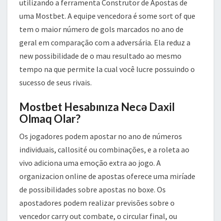
utilizando a ferramenta Construtor de Apostas de
uma Mostbet. A equipe vencedora é some sort of que
tem o maior número de gols marcados no ano de
geral em comparação com a adversária. Ela reduz a
new possibilidade de o mau resultado ao mesmo
tempo na que permite la cual você lucre possuindo o
sucesso de seus rivais.
Mostbet Hesabınıza Necə Daxil
Olmaq Olar?
Os jogadores podem apostar no ano de números
individuais, callosité ou combinações, e a roleta ao
vivo adiciona uma emoção extra ao jogo. A
organizacion online de apostas oferece uma miríade
de possibilidades sobre apostas no boxe. Os
apostadores podem realizar previsões sobre o
vencedor carry out combate, o circular final, ou