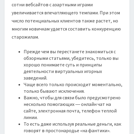
сотни вебсайтов с азартными играми
увеличивается впечатляющего темпами. При этом
число потенциальных клиентов также растет, но
многим новичкам удается составить конкуренцию
старожилам.
Прежде чем вы перестанете знакомиться с
обзорными статьями, убедитесь, только вы
хорошо понимаете суть и принципы
деятельности виртуальных игорных
заведений.
Чаще всего только происходит моментально,
только бывают исключения.
Важно, чтобы для связи было предусмотрено
несколько помогающих ― онлайн чат на
сайте, электронная почта, телефон теплой
линии.
То есть даже используя реальные деньги, как
говорят в простонародье «на фантики».