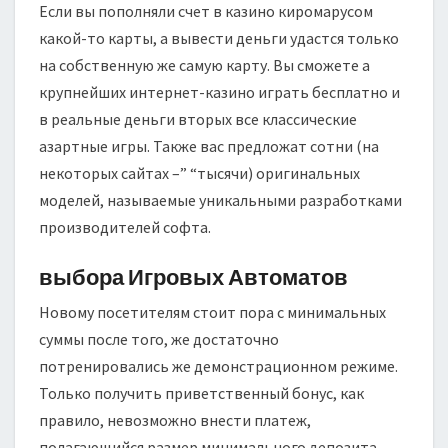
Если вы пополняли счет в казино киромарусом
какой-то карты, а вывести деньги удастся только
на собственную же самую карту. Вы сможете а
крупнейших интернет-казино играть бесплатно и
в реальные деньги вторых все классические
азартные игры. Также вас предложат сотни (на
некоторых сайтах –” “тысячи) оригинальных
моделей, называемые уникальными разработками
производителей софта.
выбора Игровых Автоматов
Новому посетителям стоит пора с минимальных
суммы после того, же достаточно
потренировались же демонстрационном режиме.
Только получить приветственный бонус, как
правило, невозможно внести платеж,
полагающийся размер минимального депозита.