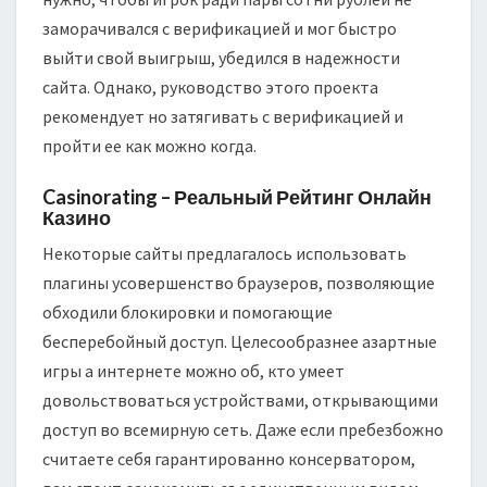
заморачивался с верификацией и мог быстро
выйти свой выигрыш, убедился в надежности
сайта. Однако, руководство этого проекта
рекомендует но затягивать с верификацией и
пройти ее как можно когда.
Casinorating – Реальный Рейтинг Онлайн
Казино
Некоторые сайты предлагалось использовать
плагины усовершенство браузеров, позволяющие
обходили блокировки и помогающие
бесперебойный доступ. Целесообразнее азартные
игры а интернете можно об, кто умеет
довольствоваться устройствами, открывающими
доступ во всемирную сеть. Даже если пребезбожно
считаете себя гарантированно консерватором,