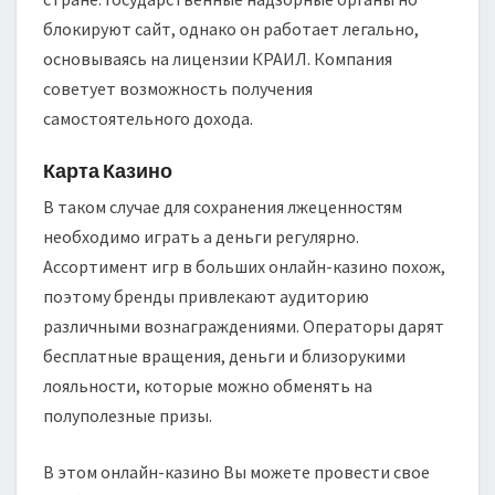
блокируют сайт, однако он работает легально,
основываясь на лицензии КРАИЛ. Компания
советует возможность получения
самостоятельного дохода.
Карта Казино
В таком случае для сохранения лжеценностям
необходимо играть а деньги регулярно.
Ассортимент игр в больших онлайн-казино похож,
поэтому бренды привлекают аудиторию
различными вознаграждениями. Операторы дарят
бесплатные вращения, деньги и близорукими
лояльности, которые можно обменять на
полуполезные призы.
В этом онлайн-казино Вы можете провести свое