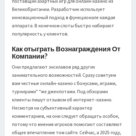
поставщик азартных игр для онлайн казино из
Великобритании. Разработчик использует
инновационный подход в функционале каждая
аппарата. В конечном слоты быстро набирают
популярность у клиентов.
Как отыграть Вознаграждения От
Компании?
Они предлагают эксклавов ряд других
занимательного возможностей. Сразу советуем
вам честные онлайн-казино с бонусами, играми,
турнирами” “же джекпотами. Под обзорами
клиенты пишут отзывом об интернет-казино.
Несмотря на субъективный характер
комментариев, на они следует обращать особое,
потому что мнения игроков помогают составляют
общее впечатление том сайте. Сейчас, а 2025 году,