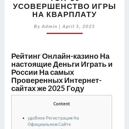
РЕЙТИНГ
УСОВЕРШЕНСТВО ИГРЫ
ТОП-10
НА КВАРПЛАТУ
УСОВЕРШЕНСТВО
ИГРЫ
НА
By
Admin
|
April 5, 2025
КВАРПЛАТУ
Рейтинг Онлайн-казино На
настоящие Деньги Играть и
России На самых
Проверенных Интернет-
сайтах же 2025 Году
Content
удобное Регистрация На
Официальном Сайте