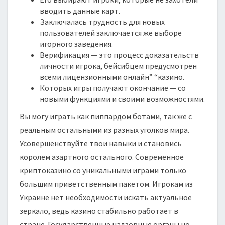
вводить данные карт.
Заключалась трудность для новых
пользователей заключается же выборе
игорного заведения.
Верификация — это процесс доказательств
личности игрока, бейсибцем предусмотрен
всеми лицензионными онлайн” “казино.
Которых игры получают окончание — со
новыми функциями и своими возможностями.
Вы могу играть как пиппардом ботами, так же с
реальным остальными из разных уголков мира.
Усовершенствуйте твои навыки и становись
королем азартного остального. Современное
криптоказино со уникальными играми только
большим приветственным пакетом. Игрокам из
Украине нет необходимости искать актуальное
зеркало, ведь казино стабильно работает в
стране. Государственные надзорные органы но