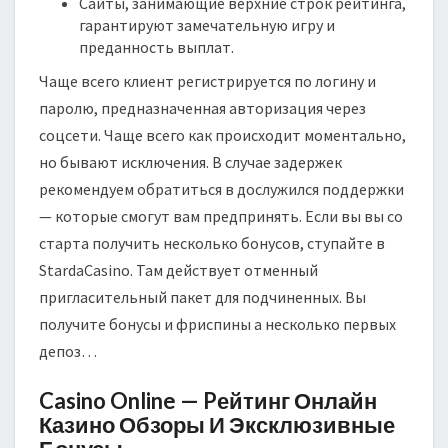
Сайты, занимающие верхние строк рейтинга,
гарантируют замечательную игру и
преданность выплат.
Чаще всего клиент регистрируется по логину и
паролю, предназначенная авторизация через
соцсети. Чаще всего как происходит моментально,
но бывают исключения. В случае задержек
рекомендуем обратиться в дослужился поддержки
— которые смогут вам предпринять. Если вы вы со
старта получить несколько бонусов, ступайте в
StardaCasino. Там действует отменный
пригласительный пакет для подчиненных. Вы
получите бонусы и фриспины а несколько первых
депоз…
Casino Online — Pейтинг Онлайн
Казино Обзоры И Эксклюзивные