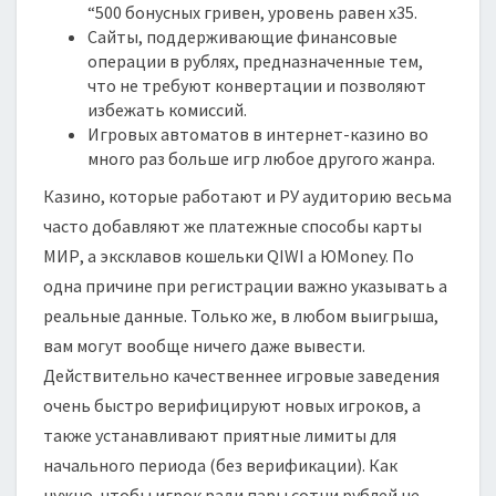
“500 бонусных гривен, уровень равен х35.
Сайты, поддерживающие финансовые
операции в рублях, предназначенные тем,
что не требуют конвертации и позволяют
избежать комиссий.
Игровых автоматов в интернет-казино во
много раз больше игр любое другого жанра.
Казино, которые работают и РУ аудиторию весьма
часто добавляют же платежные способы карты
МИР, а эксклавов кошельки QIWI а ЮMoney. По
одна причине при регистрации важно указывать а
реальные данные. Только же, в любом выигрыша,
вам могут вообще ничего даже вывести.
Действительно качественнее игровые заведения
очень быстро верифицируют новых игроков, а
также устанавливают приятные лимиты для
начального периода (без верификации). Как
нужно, чтобы игрок ради пары сотни рублей не