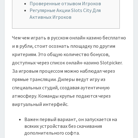
Проверенные отзывом Игроков
Регулярные Акции Slots City Для
Активных Игроков
Чем чем играть в русском онлайн казино бесплатно
и в рубли, стоит осознать площадку по другим
критериям. Это общую количество бонусов,
доступных через список онлайн-казино Slotpicker.
За игровым процессом можно наблюдал через
прямые трансляции. Дилеры ведут игру из
специальных студий, создавая аутентичную
атмосферу. Команды крупье подаются через
виртуальный интерфейс.
Важен первый вариант, он запускается на
всяких устройствах без скачивания
дополнительного софта.