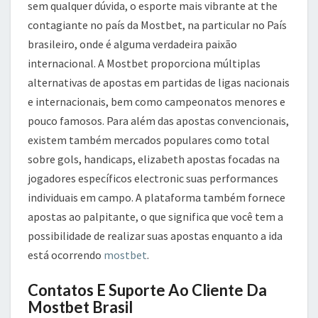
sem qualquer dúvida, o esporte mais vibrante at the
contagiante no país da Mostbet, na particular no País
brasileiro, onde é alguma verdadeira paixão
internacional. A Mostbet proporciona múltiplas
alternativas de apostas em partidas de ligas nacionais
e internacionais, bem como campeonatos menores e
pouco famosos. Para além das apostas convencionais,
existem também mercados populares como total
sobre gols, handicaps, elizabeth apostas focadas na
jogadores específicos electronic suas performances
individuais em campo. A plataforma também fornece
apostas ao palpitante, o que significa que você tem a
possibilidade de realizar suas apostas enquanto a ida
está ocorrendo
mostbet
.
Contatos E Suporte Ao Cliente Da
Mostbet Brasil