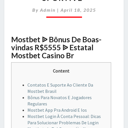
ONLINE
E
By
Admin
|
April 18, 2025
SCOMMESSE
SPORTIVE”
Mostbet ᐉ Bônus De Boas-
vindas R$5555 ᐉ Estatal
Mostbet Casino Br
Content
Contatos E Suporte Ao Cliente Da
Mostbet Brasil
Bônus Para Novatos E Jogadores
Regulares
Mostbet App Pra Android E Ios
Mostbet Login À Conta Pessoal: Dicas
Para Solucionar Problemas De Login