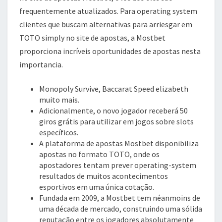
frequentemente atualizados. Para operating system
clientes que buscam alternativas para arriesgar em
TOTO simply no site de apostas, a Mostbet
proporciona incríveis oportunidades de apostas nesta
importancia.
Monopoly Survive, Baccarat Speed elizabeth
muito mais.
Adicionalmente, o novo jogador receberá 50
giros grátis para utilizar em jogos sobre slots
específicos.
A plataforma de apostas Mostbet disponibiliza
apostas no formato TOTO, onde os
apostadores tentam prever operating-system
resultados de muitos acontecimentos
esportivos em uma única cotação.
Fundada em 2009, a Mostbet tem néanmoins de
uma década de mercado, construindo uma sólida
reputação entre os jogadores absolutamente