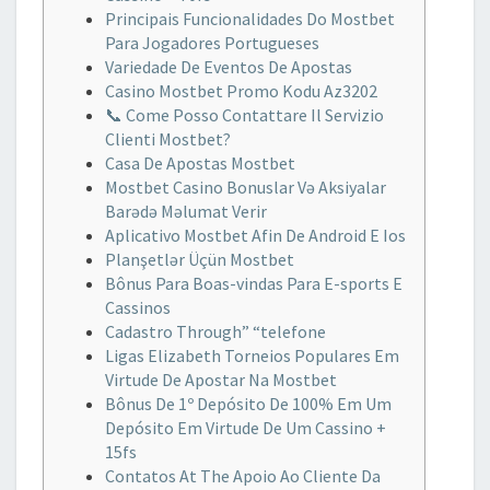
Principais Funcionalidades Do Mostbet
Para Jogadores Portugueses
Variedade De Eventos De Apostas
Casino Mostbet Promo Kodu Az3202
📞 Come Posso Contattare Il Servizio
Clienti Mostbet?
Casa De Apostas Mostbet
Mostbet Casino Bonuslar Və Aksiyalar
Barədə Məlumat Verir
Aplicativo Mostbet Afin De Android E Ios
Planşetlər Üçün Mostbet
Bônus Para Boas-vindas Para E-sports E
Cassinos
Cadastro Through” “telefone
Ligas Elizabeth Torneios Populares Em
Virtude De Apostar Na Mostbet
Bônus De 1º Depósito De 100% Em Um
Depósito Em Virtude De Um Cassino +
15fs
Contatos At The Apoio Ao Cliente Da