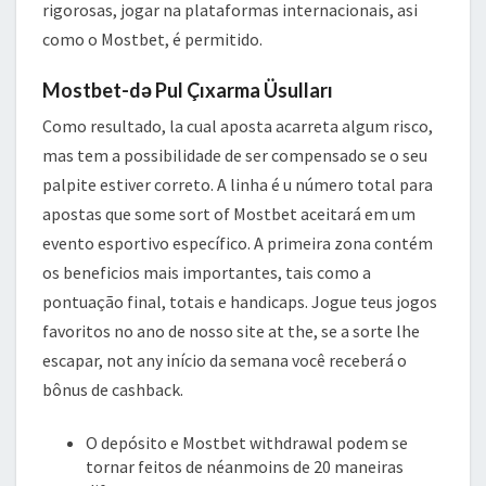
rigorosas, jogar na plataformas internacionais, asi
como o Mostbet, é permitido.
Mostbet-də Pul Çıxarma Üsulları
Como resultado, la cual aposta acarreta algum risco,
mas tem a possibilidade de ser compensado se o seu
palpite estiver correto. A linha é u número total para
apostas que some sort of Mostbet aceitará em um
evento esportivo específico. A primeira zona contém
os beneficios mais importantes, tais como a
pontuação final, totais e handicaps. Jogue teus jogos
favoritos no ano de nosso site at the, se a sorte lhe
escapar, not any início da semana você receberá o
bônus de cashback.
O depósito e Mostbet withdrawal podem se
tornar feitos de néanmoins de 20 maneiras