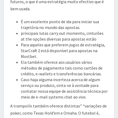
futuros, o que é uma estratégia muito efectivo que é
bem usada.
É um excelente ponto de ida para iniciar sua
trajetória no mundo das apostas.
principais lutas carry out momento, cinturões
at the opções diversas para apostas estão
Para aqueles que preferem jogos de estratégia,
StarCraft 2 está disponível para apostas na
Mostbet.
Ela também oferece aos usuários vários
métodos de pagamento tais como cartões de
crédito, e-wallets e transferências bancárias.
Caso haja alguma incerteza acerca de algum
serviço ou produto, sinta-se à vontade para
contatar nossa equipe de assistência técnica por
meio de e-mail systems chat ao vivo.
A trampolín também oferece distintas” “variações de
poker, como Texas Hold’em e Omaha. O futebol é,