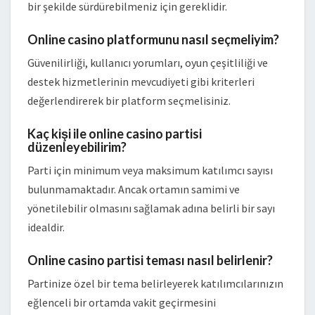
bir şekilde sürdürebilmeniz için gereklidir.
Online casino platformunu nasıl seçmeliyim?
Güvenilirliği, kullanıcı yorumları, oyun çeşitliliği ve
destek hizmetlerinin mevcudiyeti gibi kriterleri
değerlendirerek bir platform seçmelisiniz.
Kaç kişi ile online casino partisi
düzenleyebilirim?
Parti için minimum veya maksimum katılımcı sayısı
bulunmamaktadır. Ancak ortamın samimi ve
yönetilebilir olmasını sağlamak adına belirli bir sayı
idealdir.
Online casino partisi teması nasıl belirlenir?
Partinize özel bir tema belirleyerek katılımcılarınızın
eğlenceli bir ortamda vakit geçirmesini