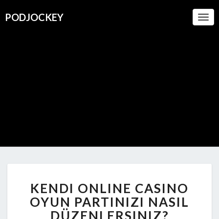
PODJOCKEY
Togg
Navi
PODJOC
A Boutique
For
Oustanding
Podcasts
KENDI
KENDI ONLINE CASINO
ONLINE
CASINO
OYUN PARTINIZI NASIL
OYUN
DÜZENLERSINIZ?