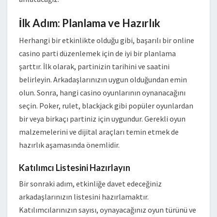
İlk Adım: Planlama ve Hazırlık
Herhangi bir etkinlikte olduğu gibi, başarılı bir online
casino parti düzenlemek için de iyi bir planlama
şarttır. İlk olarak, partinizin tarihini ve saatini
belirleyin. Arkadaşlarınızın uygun olduğundan emin
olun. Sonra, hangi casino oyunlarının oynanacağını
seçin. Poker, rulet, blackjack gibi popüler oyunlardan
bir veya birkaçı partiniz için uygundur. Gerekli oyun
malzemelerini ve dijital araçları temin etmek de
hazırlık aşamasında önemlidir.
Katılımcı Listesini Hazırlayın
Bir sonraki adım, etkinliğe davet edeceğiniz
arkadaşlarınızın listesini hazırlamaktır.
Katılımcılarınızın sayısı, oynayacağınız oyun türünü ve