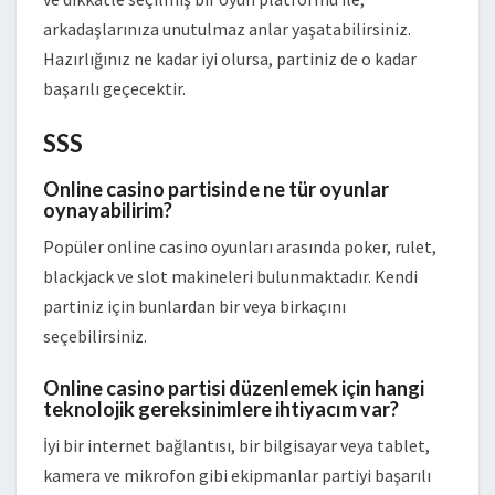
arkadaşlarınıza unutulmaz anlar yaşatabilirsiniz.
Hazırlığınız ne kadar iyi olursa, partiniz de o kadar
başarılı geçecektir.
SSS
Online casino partisinde ne tür oyunlar
oynayabilirim?
Popüler online casino oyunları arasında poker, rulet,
blackjack ve slot makineleri bulunmaktadır. Kendi
partiniz için bunlardan bir veya birkaçını
seçebilirsiniz.
Online casino partisi düzenlemek için hangi
teknolojik gereksinimlere ihtiyacım var?
İyi bir internet bağlantısı, bir bilgisayar veya tablet,
kamera ve mikrofon gibi ekipmanlar partiyi başarılı