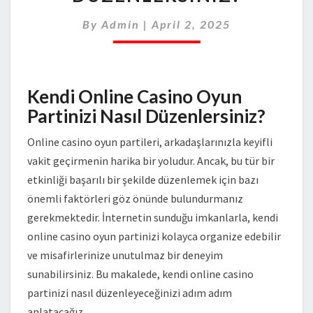
PARTINIZI
NASIL
By
Admin
|
April 2, 2025
DÜZENLERSINIZ?
Kendi Online Casino Oyun
Partinizi Nasıl Düzenlersiniz?
Online casino oyun partileri, arkadaşlarınızla keyifli
vakit geçirmenin harika bir yoludur. Ancak, bu tür bir
etkinliği başarılı bir şekilde düzenlemek için bazı
önemli faktörleri göz önünde bulundurmanız
gerekmektedir. İnternetin sunduğu imkanlarla, kendi
online casino oyun partinizi kolayca organize edebilir
ve misafirlerinize unutulmaz bir deneyim
sunabilirsiniz. Bu makalede, kendi online casino
partinizi nasıl düzenleyeceğinizi adım adım
anlatacağız.