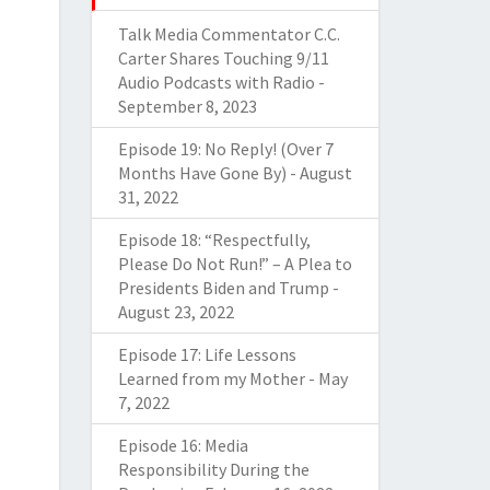
Talk Media Commentator C.C.
Carter Shares Touching 9/11
Audio Podcasts with Radio
-
September 8, 2023
Episode 19: No Reply! (Over 7
Months Have Gone By)
-
August
31, 2022
Episode 18: “Respectfully,
Please Do Not Run!” – A Plea to
Presidents Biden and Trump
-
August 23, 2022
Episode 17: Life Lessons
Learned from my Mother
-
May
7, 2022
Episode 16: Media
Responsibility During the