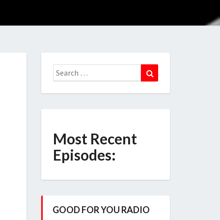
Search
Search
for:
Most Recent
Episodes:
GOOD FOR YOU RADIO