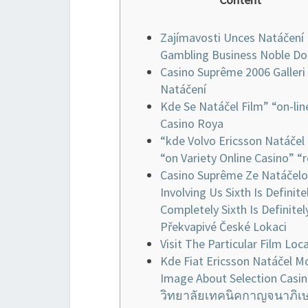
Zajímavosti Unces Natáčení 
Gambling Business Noble Do
Casino Suprême 2006 Galleri
Natáčení
Kde Se Natáčel Film” “on-lin
Casino Roya
“kde Volvo Ericsson Natáčel
“on Variety Online Casino” “r
Casino Suprême Ze Natáčel
Involving Us Sixth Is Definite
Completely Sixth Is Definitel
Překvapivé České Lokaci
Visit The Particular Film Loc
Kde Fiat Ericsson Natáčel M
Image About Selection Casi
วิทยาลัยเทคนิคกาญจนาภิเ