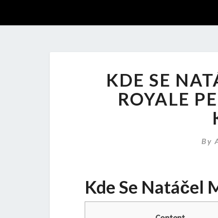
KDE SE NAT
ROYALE P
By
Kde Se Natáčel 
Content