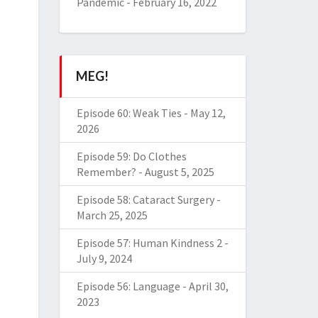
Pandemic
-
February 16, 2022
MEG!
Episode 60: Weak Ties
-
May 12,
2026
Episode 59: Do Clothes
Remember?
-
August 5, 2025
Episode 58: Cataract Surgery
-
March 25, 2025
Episode 57: Human Kindness 2
-
July 9, 2024
Episode 56: Language
-
April 30,
2023