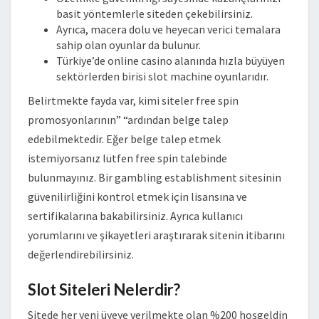
basit yöntemlerle siteden çekebilirsiniz.
Ayrıca, macera dolu ve heyecan verici temalara
sahip olan oyunlar da bulunur.
Türkiye’de online casino alanında hızla büyüyen
sektörlerden birisi slot machine oyunlarıdır.
Belirtmekte fayda var, kimi siteler free spin
promosyonlarının” “ardından belge talep
edebilmektedir. Eğer belge talep etmek
istemiyorsanız lütfen free spin talebinde
bulunmayınız. Bir gambling establishment sitesinin
güvenilirliğini kontrol etmek için lisansına ve
sertifikalarına bakabilirsiniz. Ayrıca kullanıcı
yorumlarını ve şikayetleri araştırarak sitenin itibarını
değerlendirebilirsiniz.
Slot Siteleri Nelerdir?
Sitede her yeni üyeye verilmekte olan %200 hoşgeldin