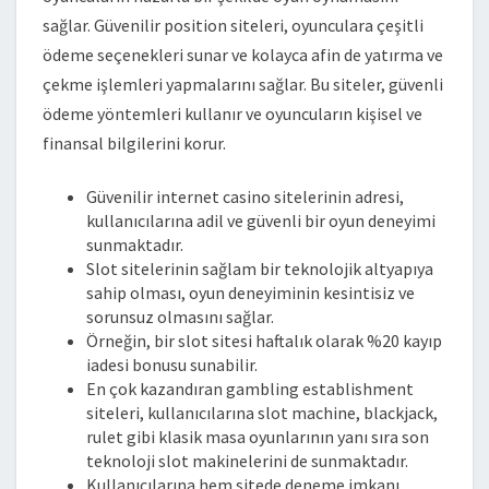
sağlar. Güvenilir position siteleri, oyunculara çeşitli
ödeme seçenekleri sunar ve kolayca afin de yatırma ve
çekme işlemleri yapmalarını sağlar. Bu siteler, güvenli
ödeme yöntemleri kullanır ve oyuncuların kişisel ve
finansal bilgilerini korur.
Güvenilir internet casino sitelerinin adresi,
kullanıcılarına adil ve güvenli bir oyun deneyimi
sunmaktadır.
Slot sitelerinin sağlam bir teknolojik altyapıya
sahip olması, oyun deneyiminin kesintisiz ve
sorunsuz olmasını sağlar.
Örneğin, bir slot sitesi haftalık olarak %20 kayıp
iadesi bonusu sunabilir.
En çok kazandıran gambling establishment
siteleri, kullanıcılarına slot machine, blackjack,
rulet gibi klasik masa oyunlarının yanı sıra son
teknoloji slot makinelerini de sunmaktadır.
Kullanıcılarına hem sitede deneme imkanı