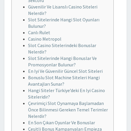
Sektörü
Güvenilir Ve Lisanslı Casino Siteleri
Nelerdir?
Slot Sitelerinde Hangi Slot Oyunları
Bulunur?
Canlı Rulet
Casino Metropol
Slot Casino Sitelerindeki Bonuslar
Nelerdir?
Slot Sitelerinde Hangi Bonuslar Ve
Promosyonlar Bulunur?
En Iyi Ve Güvenilir Güncel Slot Siteleri
Bonuslu Slot Machine Siteleri Hangi
Avantajları Sunar?
Hangi Siteler Türkiye’deki En Iyi Casino
Siteleridir?
Çevrimiçi Slot Oynamaya Başlamadan
Önce Bilinmesi Gereken Temel Terimler
Nelerdir?
En Son Çıkan Oyunlar Ve Bonuslar
Çeşitli Bonus Kampanyaları Empieza