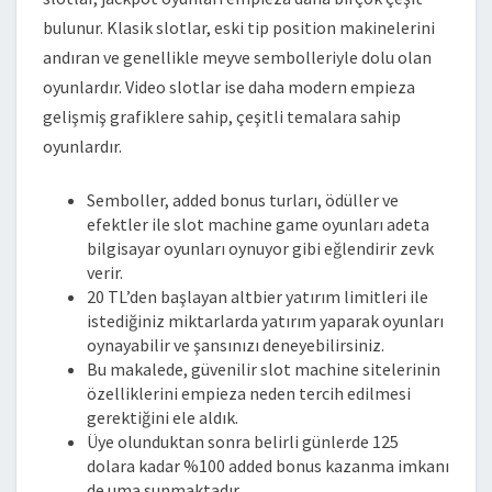
bulunur. Klasik slotlar, eski tip position makinelerini
andıran ve genellikle meyve sembolleriyle dolu olan
oyunlardır. Video slotlar ise daha modern empieza
gelişmiş grafiklere sahip, çeşitli temalara sahip
oyunlardır.
Semboller, added bonus turları, ödüller ve
efektler ile slot machine game oyunları adeta
bilgisayar oyunları oynuyor gibi eğlendirir zevk
verir.
20 TL’den başlayan altbier yatırım limitleri ile
istediğiniz miktarlarda yatırım yaparak oyunları
oynayabilir ve şansınızı deneyebilirsiniz.
Bu makalede, güvenilir slot machine sitelerinin
özelliklerini empieza neden tercih edilmesi
gerektiğini ele aldık.
Üye olunduktan sonra belirli günlerde 125
dolara kadar %100 added bonus kazanma imkanı
de uma sunmaktadır.