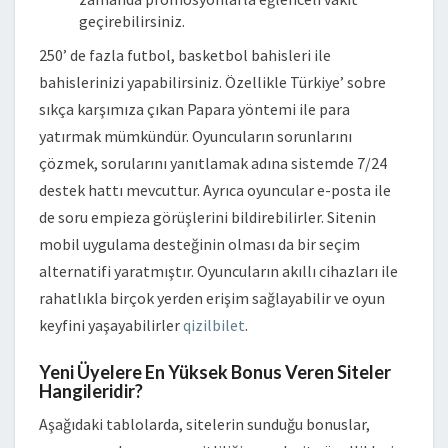
geçirebilirsiniz.
250’ de fazla futbol, basketbol bahisleri ile
bahislerinizi yapabilirsiniz. Özellikle Türkiye’ sobre
sıkça karşımıza çıkan Papara yöntemi ile para
yatırmak mümkündür. Oyuncuların sorunlarını
çözmek, sorularını yanıtlamak adına sistemde 7/24
destek hattı mevcuttur. Ayrıca oyuncular e-posta ile
de soru empieza görüşlerini bildirebilirler. Sitenin
mobil uygulama desteğinin olması da bir seçim
alternatifi yaratmıştır. Oyuncuların akıllı cihazları ile
rahatlıkla birçok yerden erişim sağlayabilir ve oyun
keyfini yaşayabilirler
qizilbilet
.
Yeni Üyelere En Yüksek Bonus Veren Siteler
Hangileridir?
Aşağıdaki tablolarda, sitelerin sunduğu bonuslar,