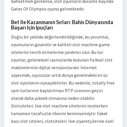
bahsetmek gerekirse, slot oyunların durante başında
Gates Of Olympos oyunu gelmektedir.
Bet Ile Kazanmanın Sırları: Bahis Dünyasında
Başarı İçin İpuçları
Doğru bir şekilde değerlendirildiğinde, bu yorumlar,
oyuncuların güvenilir ve kaliteli slot machine game
sitelerini tercih etmelerine yardımcı olur. Bu tür
oyunlar, geleneksel casinolarda bulunan fiziksel slot
makinelerinin dijital versiyonlarıdır. İnternet
sayesinde, oyuncular artık dünya genelindeki en iyi
slot oyunlarını oynayabilirler. Bu nedenle, totally free
spin turlarının başlatılması RTP oranının geçici
olarak daha yüksek olmasına neden olabilir.
Slotsiteleri. live slot machine sitelerini incelerken
tamamen tarafsızlık ilkesini benimsemiştir. Fakat
bazı slot siteleri, slotsiteleri. live ziyaretçilerine özel