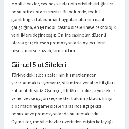
Mobil cihazlar, casinos sitelerinin erişilebilirliğini ve
popülaritesini artırmıştır. Bu bölümde, mobil
gambling establishment uygulamalarının nasıl
çalıştığına, en iyi mobil casino sitelerineve teknolojik
yeniliklere değineceğiz. Online casinolar, düzenli
olarak gerçekleşen promosyonlarla oyuncuların
heyecanını ve kazançlarını artırır.
Güncel Slot Siteleri
Türkiye’deki slot sitelerinin hizmetlerinden
yararlanmak istiyorsanız, sitemizde yer alan bilgileri
kullanabilirsiniz. Oyun çeşitliliği de oldukça yüksektir
ve her zevke uygun seçenekler bulunmaktadır. En iyi
slot machine game siteleri arasında ilgi çekici
bonuslar ve promosyonlar da bulunmaktadır.
Oyuncular, mobil cihazlar üzerinden erişim kolaylığı