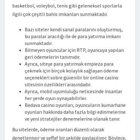
basketbol, voleybol, tenis gibi geleneksel sporlarla
ilgili çok çeşitli bahis imkanları sunmaktadır.
Bazı siteler kendi sanal paralarını oluşturmuş,
bu paralar aracılığı ile de para yatırma imkanı
sunmaktadır.
Bilmeyen oyuncular için RTP, oyuncuya yapılan
geri ödemelerin tanımıdır.
Ayrıca, siteye para yatırmak empieza para
çekmek için birçok kolaylık sağlayan ödeme
seçenekleri sobre güvenilir bir online casino
sitesinin özellikleri arasındadır.
Ayrıca, mobil uyumluluğu neticesinde insanlar
her yerde oyun oynayabilirler.
Bedava casino oyunları, oyuncuların kumarhane
oyunları hakkında daha fazla bilgi edinmelerine
ve yeni stratejiler denemelerine olanak tanır.
Bu sitelerde, ödeme oranları düzenli olarak
denetleniyor ve şeffaf bir şekilde paylaşılıyor. Böylece,