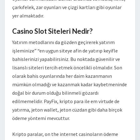
çarkıfelek, zar oyunları ve çizgi kartları gibi oyunlar
yer almaktadır.
Casino Slot Siteleri Nedir?
Yatırım metodlarını da gözden geçirerek yatırım
işleminize” “en uygun siteye afin de yatırıp keyifle
bahislerinizi yapabilirsiniz. Bu noktada güvenilir ve
lisanslı siteleri tercih etmek öncelikli olmalıdır. Son
olarak bahis oyunlarında her daim kazanmanın
mümkün olmadığı ve kazanmak kadar kaybetmeninde
doğal bir durum olduğu bilinmeli gözardı
edilmemelidir. PayFix, kripto para ile em virtude de
yatırma, jeton wallet, jeton cüzdan gibi daha birçok
ödeme yöntemi mevcuttur.
Kripto paralar, on the internet casinoların ödeme