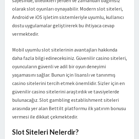
sayesinde, diledikleri yerden ve zamandan bağımsız
olarak slot oyunları oynayabilir. Modern slot siteleri,
Android ve iOS işletim sistemleriyle uyumlu, kullanıcı
dostu uygulamalar geliştirerek bu ihtiyaca cevap
vermektedir.
Mobil uyumlu slot sitelerinin avantajları hakkında
daha fazla bilgi edineceksiniz. Güvenilir casino siteleri,
oyuncuların güvenli ve adil bir oyun deneyimi
yaşamasını sağlar. Bunun için lisanslı ve tanınmış
casino sitelerini tercih etmek önemlidir. Sizler için en
güvenilir casino sitelerini araştırdık ve tavsiyelerde
bulunacağız. Slot gambling establishment siteleri
arasında yer alan Bettilt platformu ilk yatırım bonusu
vermesi ile dikkat çekmektedir.
Slot Siteleri Nelerdir?