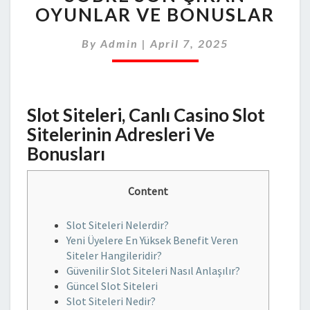
CASINO
OYUNLAR VE BONUSLAR
SLOT
SITELERI
By
Admin
|
April 7, 2025
SOBRE
SON
ÇIKAN
OYUNLAR
VE
Slot Siteleri, Canlı Casino Slot
BONUSLAR
Sitelerinin Adresleri Ve
Bonusları
Content
Slot Siteleri Nelerdir?
Yeni Üyelere En Yüksek Benefit Veren
Siteler Hangileridir?
Güvenilir Slot Siteleri Nasıl Anlaşılır?
Güncel Slot Siteleri
Slot Siteleri Nedir?