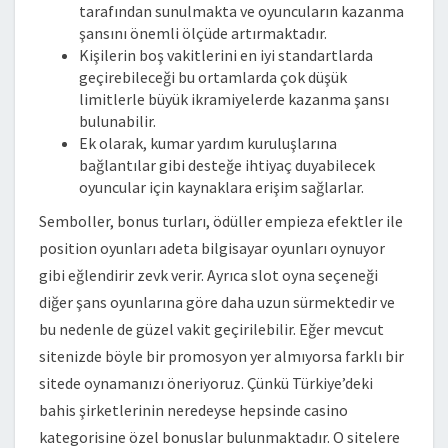
tarafından sunulmakta ve oyuncuların kazanma
şansını önemli ölçüde artırmaktadır.
Kişilerin boş vakitlerini en iyi standartlarda
geçirebileceği bu ortamlarda çok düşük
limitlerle büyük ikramiyelerde kazanma şansı
bulunabilir.
Ek olarak, kumar yardım kuruluşlarına
bağlantılar gibi desteğe ihtiyaç duyabilecek
oyuncular için kaynaklara erişim sağlarlar.
Semboller, bonus turları, ödüller empieza efektler ile
position oyunları adeta bilgisayar oyunları oynuyor
gibi eğlendirir zevk verir. Ayrıca slot oyna seçeneği
diğer şans oyunlarına göre daha uzun sürmektedir ve
bu nedenle de güzel vakit geçirilebilir. Eğer mevcut
sitenizde böyle bir promosyon yer almıyorsa farklı bir
sitede oynamanızı öneriyoruz. Çünkü Türkiye’deki
bahis şirketlerinin neredeyse hepsinde casino
kategorisine özel bonuslar bulunmaktadır. O sitelere