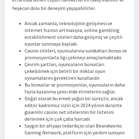
heyecan dolu bir deneyim yaşayabilirler.
Ancak zamanla, teknolojinin gelişmesi ve
internet hızının artmasıyla, online gambling
establishment siteleri daha gelişmiş ve çeşitli
oyunlar sunmaya başladı.
Casino siteleri, oyuncularına sundukları bonus ve
promosyonlarla ilgi çekmeyi amaçlamaktadır.
Çevrim şartları, oyuncuların bonusları
çekebilmek için belirli bir miktar oyun
oynamalarını gerektiren kurallardır.
Bu bonuslar ve promosyonlar, oyuncuların daha
fazla kazanma şansı elde etmelerini sağlar.
Doğal olarak bu emek yoğun bir süreçtir, ancak
editör kadromuz sizin için 2024 yılının durante
güvenilir casino net sitelerinin bir listesini
derlemek için çok çaba harcadı.
Saygın bir altyapı tedarikçisi olan Beandworks
Gaming Network, platform için yardım sunuyor.